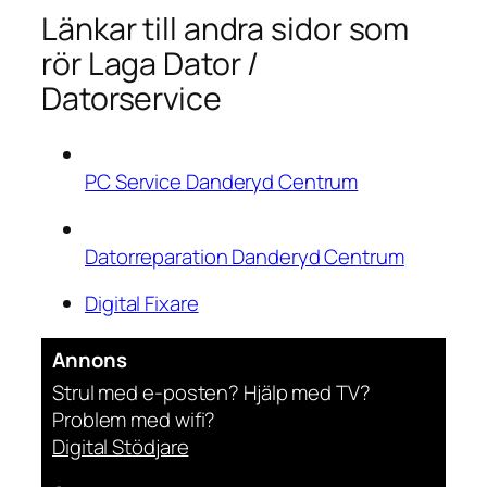
Länkar till andra sidor som
rör Laga Dator /
Datorservice
PC Service Danderyd Centrum
Datorreparation Danderyd Centrum
Digital Fixare
Annons
Strul med e-posten? Hjälp med TV?
Problem med wifi?
Digital Stödjare