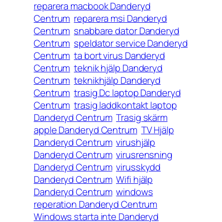
reparera macbook Danderyd
Centrum
reparera msi Danderyd
Centrum
snabbare dator Danderyd
Centrum
speldator service Danderyd
Centrum
ta bort virus Danderyd
Centrum
teknik hjälp Danderyd
Centrum
teknikhjälp Danderyd
Centrum
trasig Dc laptop Danderyd
Centrum
trasig laddkontakt laptop
Danderyd Centrum
Trasig skärm
apple Danderyd Centrum
TV Hjälp
Danderyd Centrum
virushjälp
Danderyd Centrum
virusrensning
Danderyd Centrum
virusskydd
Danderyd Centrum
Wifi hjälp
Danderyd Centrum
windows
reperation Danderyd Centrum
Windows starta inte Danderyd