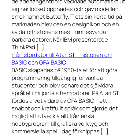
delade tangentbord vecklade automatiskt ut
sig när locket öppnades och gav modellen
smeknamnet Butterfly. Trots sin korta tid på
marknaden blev den en designikon och en
av datorhistoriens mest minnesvärda
bärbara datorer. När IBM presenterade
ThinkPad […]
Från stordator till Atari ST – historien om
BASIC och GFA BASIC
BASIC skapades på 1960-talet för att göra
programmering tillgänglig för vanliga
studenter och blev senare det självklara
språket i miljontals hemdatorer. På Atari ST
fördes arvet vidare av GFA BASIC – ett
snabbt och kraftfullt språk som gjorde det
möjligt att utveckla allt från enkla
hobbyprogram till grafiska verktyg och
kommersiella spel. I dag förknippas […]