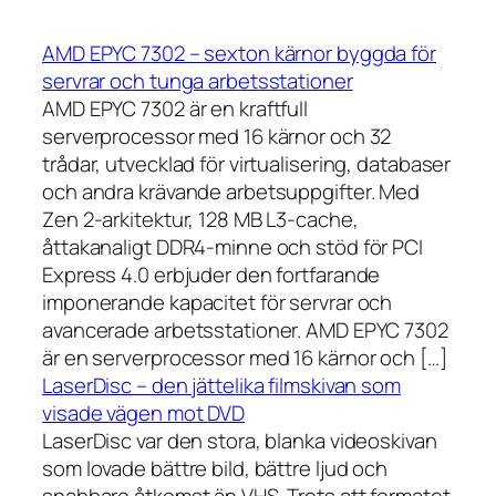
AMD EPYC 7302 – sexton kärnor byggda för
servrar och tunga arbetsstationer
AMD EPYC 7302 är en kraftfull
serverprocessor med 16 kärnor och 32
trådar, utvecklad för virtualisering, databaser
och andra krävande arbetsuppgifter. Med
Zen 2-arkitektur, 128 MB L3-cache,
åttakanaligt DDR4-minne och stöd för PCI
Express 4.0 erbjuder den fortfarande
imponerande kapacitet för servrar och
avancerade arbetsstationer. AMD EPYC 7302
är en serverprocessor med 16 kärnor och […]
LaserDisc – den jättelika filmskivan som
visade vägen mot DVD
LaserDisc var den stora, blanka videoskivan
som lovade bättre bild, bättre ljud och
snabbare åtkomst än VHS. Trots att formatet