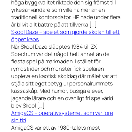
höga byggkvalitet riktade den sig främst till
yrkesanvändare som ville ha mer än en
traditionell kontorsdator. HP hade under flera
år blivit allt bättre på att tillverka […]
Skool Daze – spelet som gjorde skolan till ett
öppet kaos
När Skool Daze släpptes 1984 till ZX
Spectrum var det något helt annat än de
flesta spel på marknaden. I stället för
rymdstrider och monster fick spelaren
uppleva en kaotisk skoldag där målet var att
stjäla sitt eget betyg ur personalrummets
kassaskåp. Med humor, busiga elever,
jagande lärare och en ovanligt fri spelvärld
blev Skool […]
AmigaOS – operativsystemet som var före
sin tid
AmigaOS var ett av 1980-talets mest