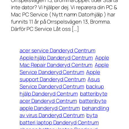
Orrspelsvägen 13, Bromma Öppet tider Starta
inte dator? Vi hjälper dej. Vi reparera din PC &
Mac PC Service ( Nytt namn Datorhjälp ) har
funnits 11 år på Orrspelsvägen 13, Bromma.
Därför PC Service Låt oss […]
acer service Danderyd Centrum
Apple hjälp Danderyd Centrum
Apple
Mac Repair Danderyd Centrum
Apple
Service Danderyd Centrum
Apple
support Danderyd Centrum
Asus
Service Danderyd Centrum
backup
hjälp Danderyd Centrum
batteribyte
acer Danderyd Centrum
batteribyte
apple Danderyd Centrum
behandling
av virus Danderyd Centrum
byta
batteri laptop Danderyd Centrum