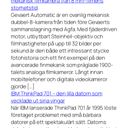
mekanisk filmkamera från 8 mm-filmens
storhetstid
Gevaert Automatic är en ovanlig mekanisk
dubbel-8-kamera från tiden före Gevaerts
sammanslagning med Agfa. Med fjäderdriven
motor, utbytbart Steinheil-objektiv och
filmhastigheter på upp till 32 bilder per
sekund är den både ett intressant stycke
fotohistoria och ett fint exempel på den
avancerade finmekanik som präglade 1900-
talets analoga filmkameror. Långt innan
mobiltelefoner och digitala videokameror
gjorde […]
IBM ThinkPad 701 – den lilla datorn som
vecklade ut sina vingar
När IBM lanserade ThinkPad 701 år 1995 löste
företaget problemet med små bärbara
datorer på ett spektakulärt sätt. Datorns