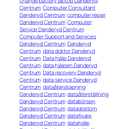
change battery laptop Danderyd
Centrum
Computer Consultant
Danderyd Centrum
computer repair
Danderyd Centrum
Computer
Service Danderyd Centrum
Computer Support and Services
Danderyd Centrum
Danderyd
Centrum
data doktor Danderyd
Centrum
Data hjälp Danderyd
Centrum
data hjälpen Danderyd
Centrum
Data recovery Danderyd
Centrum
data service Danderyd
Centrum
dataåterskapning
Danderyd Centrum
dataåterställning
Danderyd Centrum
databörsen
Danderyd Centrum
datadoktorn
Danderyd Centrum
datafixare
Danderyd Centrum
datahjälp