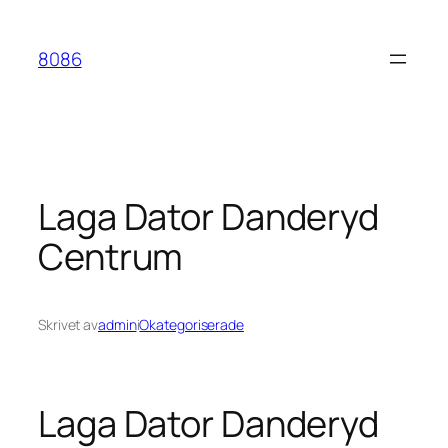
Hoppa
till
8086
innehåll
Laga Dator Danderyd
Centrum
Skrivet av
admin
i
Okategoriserade
Laga Dator Danderyd