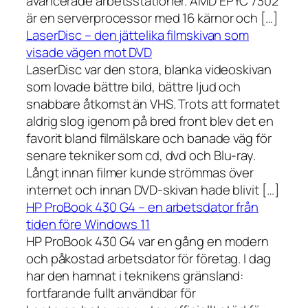
avancerade arbetsstationer. AMD EPYC 7302
är en serverprocessor med 16 kärnor och […]
LaserDisc – den jättelika filmskivan som
visade vägen mot DVD
LaserDisc var den stora, blanka videoskivan
som lovade bättre bild, bättre ljud och
snabbare åtkomst än VHS. Trots att formatet
aldrig slog igenom på bred front blev det en
favorit bland filmälskare och banade väg för
senare tekniker som cd, dvd och Blu-ray.
Långt innan filmer kunde strömmas över
internet och innan DVD-skivan hade blivit […]
HP ProBook 430 G4 – en arbetsdator från
tiden före Windows 11
HP ProBook 430 G4 var en gång en modern
och påkostad arbetsdator för företag. I dag
har den hamnat i teknikens gränsland:
fortfarande fullt användbar för