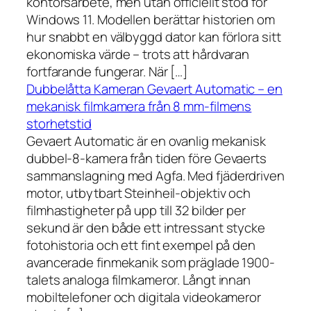
kontorsarbete, men utan officiellt stöd för
Windows 11. Modellen berättar historien om
hur snabbt en välbyggd dator kan förlora sitt
ekonomiska värde – trots att hårdvaran
fortfarande fungerar. När […]
Dubbelåtta Kameran Gevaert Automatic – en
mekanisk filmkamera från 8 mm-filmens
storhetstid
Gevaert Automatic är en ovanlig mekanisk
dubbel-8-kamera från tiden före Gevaerts
sammanslagning med Agfa. Med fjäderdriven
motor, utbytbart Steinheil-objektiv och
filmhastigheter på upp till 32 bilder per
sekund är den både ett intressant stycke
fotohistoria och ett fint exempel på den
avancerade finmekanik som präglade 1900-
talets analoga filmkameror. Långt innan
mobiltelefoner och digitala videokameror