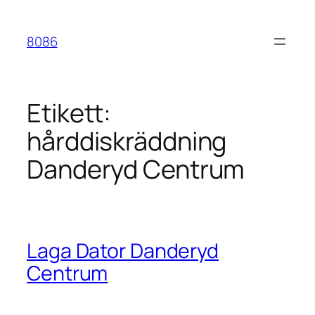
Hoppa
till
8086
innehåll
Etikett:
hårddiskräddning
Danderyd Centrum
Laga Dator Danderyd
Centrum