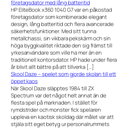
företagsdator med lång batteritid
HP EliteBook x360 1040 G7 var en påkostad
företagsdator som kombinerade elegant
design, lång batteritid och flera avancerade
säkerhetsfunktioner. Med sitt tunna
metallchassi, sin vikbara pekskärm och sin
höga byggkvalitet riktade den sig främst till
yrkesanvändare som ville ha mer än en
traditionell kontorsdator. HP hade under flera
år blivit allt bättre på att tillverka […]
Skool Daze – spelet som gjorde skolan till ett
öppet kaos
När Skool Daze släpptes 1984 till ZX
Spectrum var det något helt annat än de
flesta spel på marknaden. I stället för
rymdstrider och monster fick spelaren
uppleva en kaotisk skoldag där målet var att
stjäla sitt eget betyg ur personalrummets