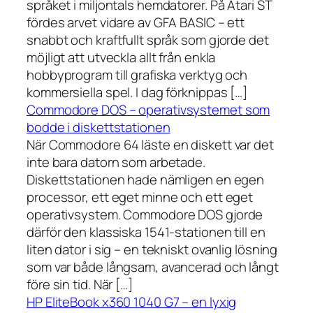
språket i miljontals hemdatorer. På Atari ST
fördes arvet vidare av GFA BASIC – ett
snabbt och kraftfullt språk som gjorde det
möjligt att utveckla allt från enkla
hobbyprogram till grafiska verktyg och
kommersiella spel. I dag förknippas […]
Commodore DOS – operativsystemet som
bodde i diskettstationen
När Commodore 64 läste en diskett var det
inte bara datorn som arbetade.
Diskettstationen hade nämligen en egen
processor, ett eget minne och ett eget
operativsystem. Commodore DOS gjorde
därför den klassiska 1541-stationen till en
liten dator i sig – en tekniskt ovanlig lösning
som var både långsam, avancerad och långt
före sin tid. När […]
HP EliteBook x360 1040 G7 – en lyxig