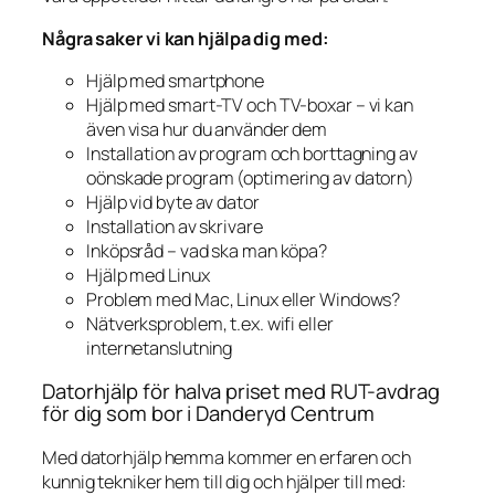
Några saker vi kan hjälpa dig med:
Hjälp med smartphone
Hjälp med smart-TV och TV-boxar – vi kan
även visa hur du använder dem
Installation av program och borttagning av
oönskade program (optimering av datorn)
Hjälp vid byte av dator
Installation av skrivare
Inköpsråd – vad ska man köpa?
Hjälp med Linux
Problem med Mac, Linux eller Windows?
Nätverksproblem, t.ex. wifi eller
internetanslutning
Datorhjälp för halva priset med RUT-avdrag
för dig som bor i Danderyd Centrum
Med datorhjälp hemma kommer en erfaren och
kunnig tekniker hem till dig och hjälper till med: