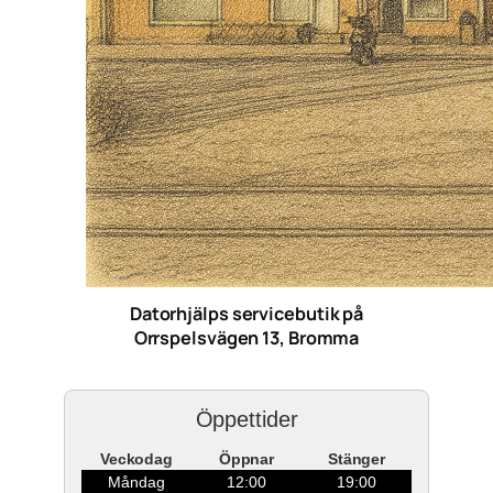
Datorhjälps servicebutik på
Orrspelsvägen 13, Bromma
Öppettider
Veckodag
Öppnar
Stänger
Måndag
12:00
19:00