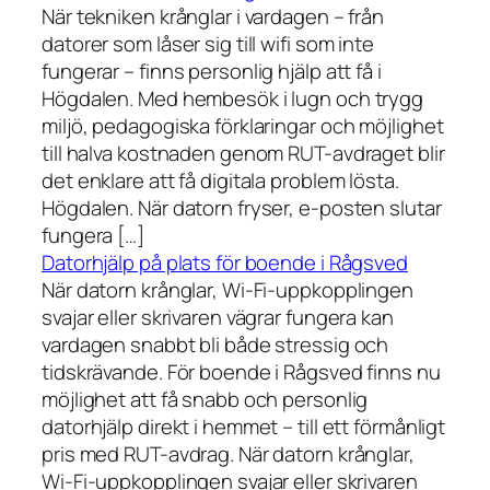
När tekniken krånglar i vardagen – från
datorer som låser sig till wifi som inte
fungerar – finns personlig hjälp att få i
Högdalen. Med hembesök i lugn och trygg
miljö, pedagogiska förklaringar och möjlighet
till halva kostnaden genom RUT-avdraget blir
det enklare att få digitala problem lösta.
Högdalen. När datorn fryser, e-posten slutar
fungera […]
Datorhjälp på plats för boende i Rågsved
När datorn krånglar, Wi-Fi-uppkopplingen
svajar eller skrivaren vägrar fungera kan
vardagen snabbt bli både stressig och
tidskrävande. För boende i Rågsved finns nu
möjlighet att få snabb och personlig
datorhjälp direkt i hemmet – till ett förmånligt
pris med RUT-avdrag. När datorn krånglar,
Wi-Fi-uppkopplingen svajar eller skrivaren