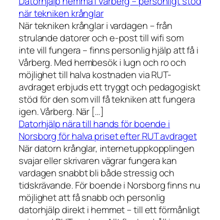
Datorhjälp hemma i Vårberg – personligt stöd
när tekniken krånglar
När tekniken krånglar i vardagen – från
strulande datorer och e-post till wifi som
inte vill fungera – finns personlig hjälp att få i
Vårberg. Med hembesök i lugn och ro och
möjlighet till halva kostnaden via RUT-
avdraget erbjuds ett tryggt och pedagogiskt
stöd för den som vill få tekniken att fungera
igen. Vårberg. När […]
Datorhjälp nära till hands för boende i
Norsborg för halva priset efter RUT avdraget
När datorn krånglar, internetuppkopplingen
svajar eller skrivaren vägrar fungera kan
vardagen snabbt bli både stressig och
tidskrävande. För boende i Norsborg finns nu
möjlighet att få snabb och personlig
datorhjälp direkt i hemmet – till ett förmånligt