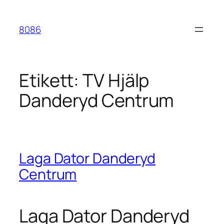
Hoppa
till
8086
innehåll
Etikett:
TV Hjälp
Danderyd Centrum
Laga Dator Danderyd
Centrum
Laga Dator Danderyd