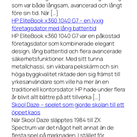
som var både långsam, avancerad och långt
före sin tid. När […]
HP EliteBook x360 1040 G7 – en lyxig
företagsdator med lång batteritid
HP EliteBook x360 1040 G7 var en påkostad
företagsdator som kombinerade elegant
design, lång batteritid och flera avancerade
säkerhetsfunktioner. Med sitt tunna
metallchassi, sin vikbara pekskärm och sin
höga byggkvalitet riktade den sig främst till
yrkesanvändare som ville ha mer än en
traditionell kontorsdator. HP hade under flera
år blivit allt bättre på att tillverka […]
Skool Daze – spelet som gjorde skolan till ett
öppet kaos
När Skool Daze släpptes 1984 till ZX
Spectrum var det något helt annat än de
flesta spel på marknaden. I stället för