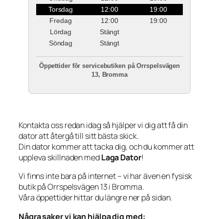
Torsdag
12:00
19:00
Fredag
12:00
19:00
Lördag
Stängt
Söndag
Stängt
Öppettider för servicebutiken på Orrspelsvägen
13, Bromma
Kontakta oss redan idag så hjälper vi dig att få din
dator att återgå till sitt bästa skick.
Din dator kommer att tacka dig, och du kommer att
uppleva skillnaden med
Laga Dator
!
Vi finns inte bara på internet – vi har även en fysisk
butik på Orrspelsvägen 13 i Bromma.
Våra öppettider hittar du längre ner på sidan.
Några saker vi kan hjälpa dig med: