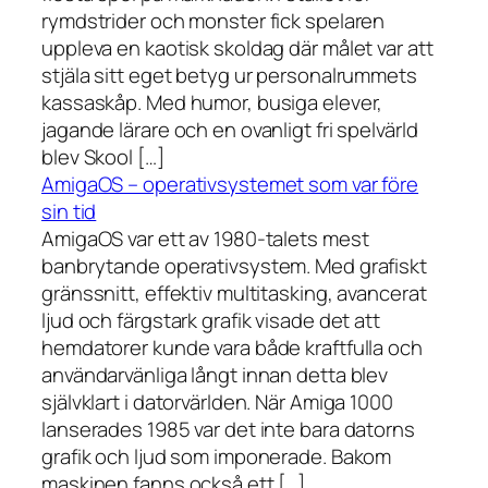
rymdstrider och monster fick spelaren
uppleva en kaotisk skoldag där målet var att
stjäla sitt eget betyg ur personalrummets
kassaskåp. Med humor, busiga elever,
jagande lärare och en ovanligt fri spelvärld
blev Skool […]
AmigaOS – operativsystemet som var före
sin tid
AmigaOS var ett av 1980-talets mest
banbrytande operativsystem. Med grafiskt
gränssnitt, effektiv multitasking, avancerat
ljud och färgstark grafik visade det att
hemdatorer kunde vara både kraftfulla och
användarvänliga långt innan detta blev
självklart i datorvärlden. När Amiga 1000
lanserades 1985 var det inte bara datorns
grafik och ljud som imponerade. Bakom
maskinen fanns också ett […]