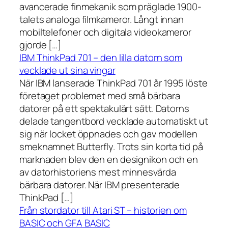
avancerade finmekanik som präglade 1900-
talets analoga filmkameror. Långt innan
mobiltelefoner och digitala videokameror
gjorde […]
IBM ThinkPad 701 – den lilla datorn som
vecklade ut sina vingar
När IBM lanserade ThinkPad 701 år 1995 löste
företaget problemet med små bärbara
datorer på ett spektakulärt sätt. Datorns
delade tangentbord vecklade automatiskt ut
sig när locket öppnades och gav modellen
smeknamnet Butterfly. Trots sin korta tid på
marknaden blev den en designikon och en
av datorhistoriens mest minnesvärda
bärbara datorer. När IBM presenterade
ThinkPad […]
Från stordator till Atari ST – historien om
BASIC och GFA BASIC