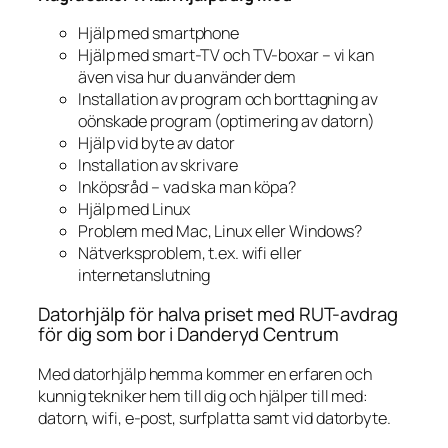
Hjälp med smartphone
Hjälp med smart-TV och TV-boxar – vi kan
även visa hur du använder dem
Installation av program och borttagning av
oönskade program (optimering av datorn)
Hjälp vid byte av dator
Installation av skrivare
Inköpsråd – vad ska man köpa?
Hjälp med Linux
Problem med Mac, Linux eller Windows?
Nätverksproblem, t.ex. wifi eller
internetanslutning
Datorhjälp för halva priset med RUT-avdrag
för dig som bor i Danderyd Centrum
Med datorhjälp hemma kommer en erfaren och
kunnig tekniker hem till dig och hjälper till med:
datorn, wifi, e-post, surfplatta samt vid datorbyte.