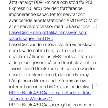
åttakanaligt DDR4-minne och stöd för PCI
Express 4.0 erbjuder den fortfarande
imponerande kapacitet för servrar och
avancerade arbetsstationer. AMD EPYC 7302
är en serverprocessor med 16 kärnor och […]
LaserDisc – den jättelika filmskivan som
visade vägen mot DVD
LaserDisc var den stora, blanka videoskivan
som lovade bättre bild, bättre ljud och
snabbare åtkomst än VHS. Trots att formatet
aldrig slog igenom på bred front blev det en
favorit bland filmälskare och banade väg för
senare tekniker som cd, dvd och Blu-ray.
Långt innan filmer kunde strömmas över
internet och innan DVD-skivan hade blivit […]
HP ProBook 430 G4 – en arbetsdator från
tiden före Windows 11
HP ProBook 430 G4 var en gång en modern