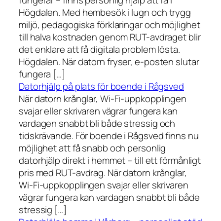
fungerar – finns personlig hjälp att få i
Högdalen. Med hembesök i lugn och trygg
miljö, pedagogiska förklaringar och möjlighet
till halva kostnaden genom RUT-avdraget blir
det enklare att få digitala problem lösta.
Högdalen. När datorn fryser, e-posten slutar
fungera […]
Datorhjälp på plats för boende i Rågsved
När datorn krånglar, Wi-Fi-uppkopplingen
svajar eller skrivaren vägrar fungera kan
vardagen snabbt bli både stressig och
tidskrävande. För boende i Rågsved finns nu
möjlighet att få snabb och personlig
datorhjälp direkt i hemmet – till ett förmånligt
pris med RUT-avdrag. När datorn krånglar,
Wi-Fi-uppkopplingen svajar eller skrivaren
vägrar fungera kan vardagen snabbt bli både
stressig […]