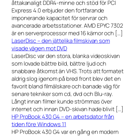
åttakanaligt DDR4-minne och stöd för PCI
Express 4.0 erbjuder den fortfarande
imponerande kapacitet för servrar och
avancerade arbetsstationer. AMD EPYC 7302
är en serverprocessor med 16 kärnor och […]
LaserDisc – den jättelika filmskivan som
visade vägen mot DVD
LaserDisc var den stora, blanka videoskivan
som lovade bättre bild, bättre ljud och
snabbare åtkomst än VHS. Trots att formatet
aldrig slog igenom på bred front blev det en
favorit bland filmälskare och banade väg för
senare tekniker som cd, dvd och Blu-ray.
Långt innan filmer kunde strömmas över
internet och innan DVD-skivan hade blivit […]
HP ProBook 430 G4 – en arbetsdator från
tiden före Windows 11
HP ProBook 430 G4 var en gång en modern