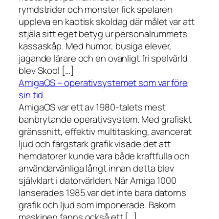
rymdstrider och monster fick spelaren
uppleva en kaotisk skoldag där målet var att
stjäla sitt eget betyg ur personalrummets
kassaskåp. Med humor, busiga elever,
jagande lärare och en ovanligt fri spelvärld
blev Skool […]
AmigaOS – operativsystemet som var före
sin tid
AmigaOS var ett av 1980-talets mest
banbrytande operativsystem. Med grafiskt
gränssnitt, effektiv multitasking, avancerat
ljud och färgstark grafik visade det att
hemdatorer kunde vara både kraftfulla och
användarvänliga långt innan detta blev
självklart i datorvärlden. När Amiga 1000
lanserades 1985 var det inte bara datorns
grafik och ljud som imponerade. Bakom
maskinen fanns också ett […]