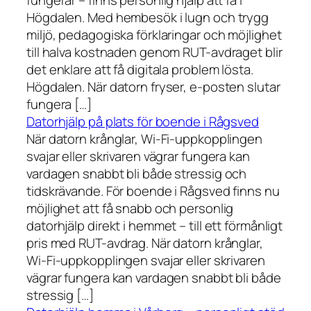
fungerar – finns personlig hjälp att få i
Högdalen. Med hembesök i lugn och trygg
miljö, pedagogiska förklaringar och möjlighet
till halva kostnaden genom RUT-avdraget blir
det enklare att få digitala problem lösta.
Högdalen. När datorn fryser, e-posten slutar
fungera […]
Datorhjälp på plats för boende i Rågsved
När datorn krånglar, Wi-Fi-uppkopplingen
svajar eller skrivaren vägrar fungera kan
vardagen snabbt bli både stressig och
tidskrävande. För boende i Rågsved finns nu
möjlighet att få snabb och personlig
datorhjälp direkt i hemmet – till ett förmånligt
pris med RUT-avdrag. När datorn krånglar,
Wi-Fi-uppkopplingen svajar eller skrivaren
vägrar fungera kan vardagen snabbt bli både
stressig […]