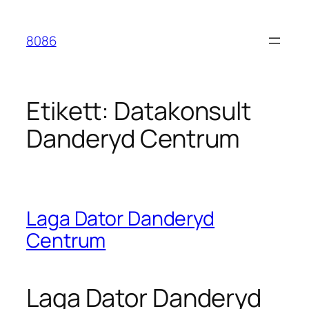
Hoppa
till
8086
innehåll
Etikett:
Datakonsult
Danderyd Centrum
Laga Dator Danderyd
Centrum
Laga Dator Danderyd