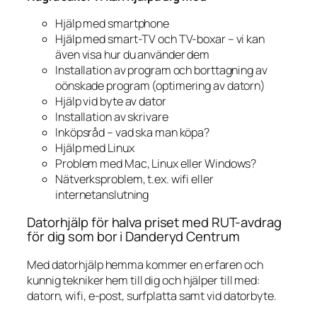
Hjälp med smartphone
Hjälp med smart-TV och TV-boxar – vi kan
även visa hur du använder dem
Installation av program och borttagning av
oönskade program (optimering av datorn)
Hjälp vid byte av dator
Installation av skrivare
Inköpsråd – vad ska man köpa?
Hjälp med Linux
Problem med Mac, Linux eller Windows?
Nätverksproblem, t.ex. wifi eller
internetanslutning
Datorhjälp för halva priset med RUT-avdrag
för dig som bor i Danderyd Centrum
Med datorhjälp hemma kommer en erfaren och
kunnig tekniker hem till dig och hjälper till med:
datorn, wifi, e-post, surfplatta samt vid datorbyte.