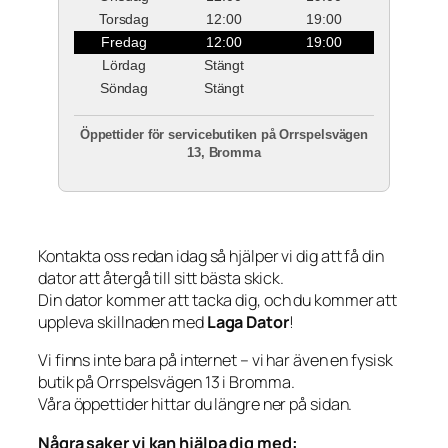
Torsdag
12:00
19:00
Fredag
12:00
19:00
Lördag
Stängt
Söndag
Stängt
Öppettider för servicebutiken på Orrspelsvägen
13, Bromma
Kontakta oss redan idag så hjälper vi dig att få din
dator att återgå till sitt bästa skick.
Din dator kommer att tacka dig, och du kommer att
uppleva skillnaden med
Laga Dator
!
Vi finns inte bara på internet – vi har även en fysisk
butik på Orrspelsvägen 13 i Bromma.
Våra öppettider hittar du längre ner på sidan.
Några saker vi kan hjälpa dig med: