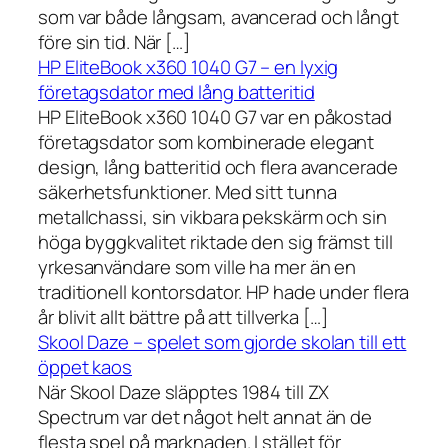
som var både långsam, avancerad och långt
före sin tid. När […]
HP EliteBook x360 1040 G7 – en lyxig
företagsdator med lång batteritid
HP EliteBook x360 1040 G7 var en påkostad
företagsdator som kombinerade elegant
design, lång batteritid och flera avancerade
säkerhetsfunktioner. Med sitt tunna
metallchassi, sin vikbara pekskärm och sin
höga byggkvalitet riktade den sig främst till
yrkesanvändare som ville ha mer än en
traditionell kontorsdator. HP hade under flera
år blivit allt bättre på att tillverka […]
Skool Daze – spelet som gjorde skolan till ett
öppet kaos
När Skool Daze släpptes 1984 till ZX
Spectrum var det något helt annat än de
flesta spel på marknaden. I stället för