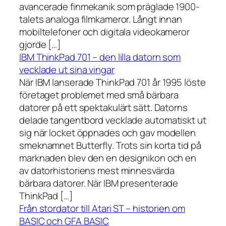
avancerade finmekanik som präglade 1900-
talets analoga filmkameror. Långt innan
mobiltelefoner och digitala videokameror
gjorde […]
IBM ThinkPad 701 – den lilla datorn som
vecklade ut sina vingar
När IBM lanserade ThinkPad 701 år 1995 löste
företaget problemet med små bärbara
datorer på ett spektakulärt sätt. Datorns
delade tangentbord vecklade automatiskt ut
sig när locket öppnades och gav modellen
smeknamnet Butterfly. Trots sin korta tid på
marknaden blev den en designikon och en
av datorhistoriens mest minnesvärda
bärbara datorer. När IBM presenterade
ThinkPad […]
Från stordator till Atari ST – historien om
BASIC och GFA BASIC