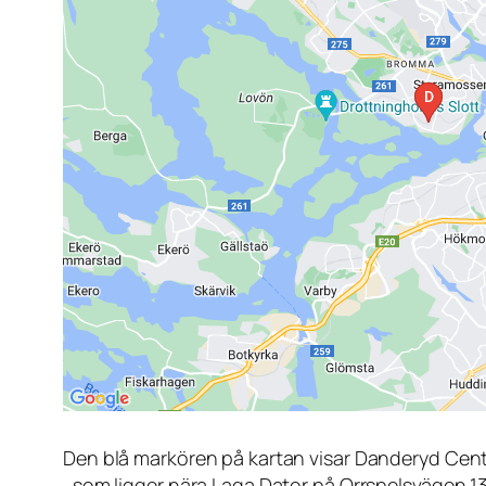
Den blå markören på kartan visar Danderyd Cen
, som ligger nära Laga Dator på Orrspelsvägen 1