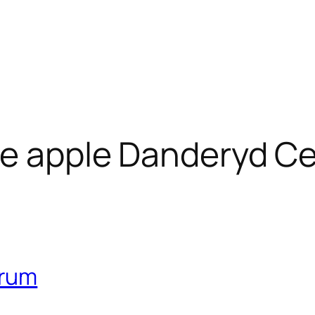
te apple Danderyd C
trum