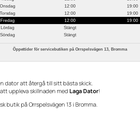
Onsdag
12:00
19:00
Torsdag
12:00
19:00
Fredag
12:00
19:00
Lördag
Stängt
Söndag
Stängt
Öppettider för servicebutiken på Orrspelsvägen 13, Bromma
 dator att återgå till sitt bästa skick.
 att uppleva skillnaden med
Laga Dator
!
sisk butik på Orrspelsvägen 13 i Bromma.