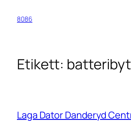
Hoppa
till
8086
innehåll
Etikett:
batteriby
Laga Dator Danderyd Cen