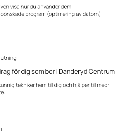
även visa hur du använder dem
v oönskade program (optimering av datorn)
slutning
drag för dig som bor i Danderyd Centrum
ig tekniker hem till dig och hjälper till med:
te.
m