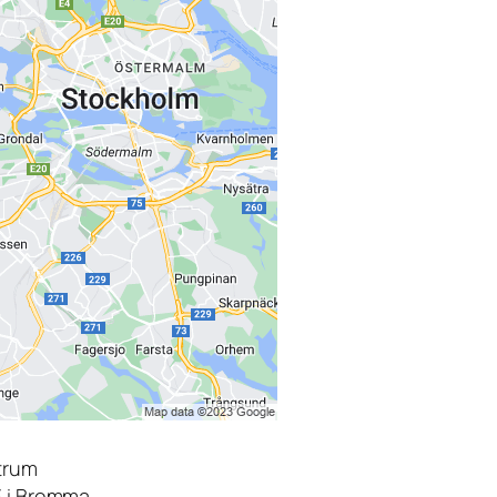
trum
3 i Bromma.