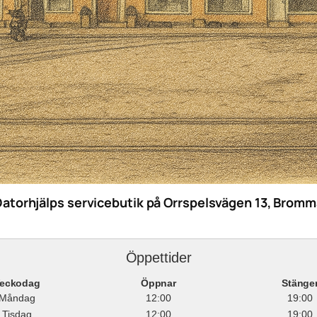
Datorhjälps servicebutik på Orrspelsvägen 13, Bromm
Öppettider
eckodag
Öppnar
Stänge
Måndag
12:00
19:00
Tisdag
12:00
19:00