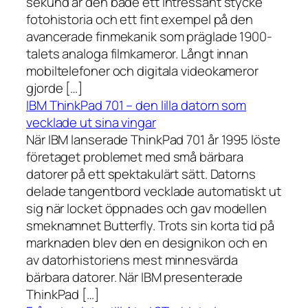
sekund är den både ett intressant stycke
fotohistoria och ett fint exempel på den
avancerade finmekanik som präglade 1900-
talets analoga filmkameror. Långt innan
mobiltelefoner och digitala videokameror
gjorde […]
IBM ThinkPad 701 – den lilla datorn som
vecklade ut sina vingar
När IBM lanserade ThinkPad 701 år 1995 löste
företaget problemet med små bärbara
datorer på ett spektakulärt sätt. Datorns
delade tangentbord vecklade automatiskt ut
sig när locket öppnades och gav modellen
smeknamnet Butterfly. Trots sin korta tid på
marknaden blev den en designikon och en
av datorhistoriens mest minnesvärda
bärbara datorer. När IBM presenterade
ThinkPad […]