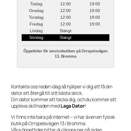
Tisdag
12:00
19:00
Onsdag
12:00
19:00
Torsdag
12:00
19:00
Fredag
12:00
19:00
Lördag
Stängt
Söndag
Stängt
Öppettider för servicebutiken på Orrspelsvägen
13, Bromma
Kontakta oss redan idag så hjälper vi dig att få din
dator att återgå till sitt bästa skick.
Din dator kommer att tacka dig, och du kommer att
uppleva skillnaden med
Laga Dator
!
Vi finns inte bara på internet – vi har även en fysisk
butik på Orrspelsvägen 13 i Bromma.
Våra öppettider hittar du längre ner på sidan.