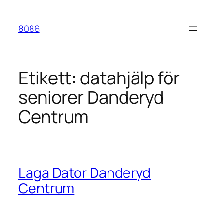
Hoppa
till
8086
innehåll
Etikett:
datahjälp för
seniorer Danderyd
Centrum
Laga Dator Danderyd
Centrum