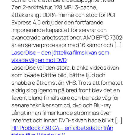
Zen 2-arkitektur, 128 MB L3-cache,
åttakanaligt DDR4-minne och stöd för PCI
Express 4.0 erbjuder den fortfarande
imponerande kapacitet för servrar och
avancerade arbetsstationer. AMD EPYC 7302
är en serverprocessor med 16 kärnor och […]
LaserDisc – den jättelika filmskivan som
visade vägen mot DVD
LaserDisc var den stora, blanka videoskivan
som lovade bättre bild, bättre ljud och
snabbare åtkomst än VHS. Trots att formatet
aldrig slog igenom på bred front blev det en
favorit bland filmälskare och banade väg för
senare tekniker som cd, dvd och Blu-ray.
Långt innan filmer kunde strömmas över
internet och innan DVD-skivan hade blivit […]
HP ProBook 430 G4 – en arbetsdator från