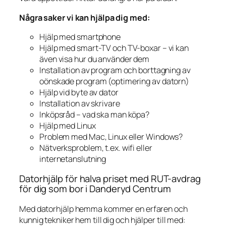
Några saker vi kan hjälpa dig med:
Hjälp med smartphone
Hjälp med smart-TV och TV-boxar – vi kan
även visa hur du använder dem
Installation av program och borttagning av
oönskade program (optimering av datorn)
Hjälp vid byte av dator
Installation av skrivare
Inköpsråd – vad ska man köpa?
Hjälp med Linux
Problem med Mac, Linux eller Windows?
Nätverksproblem, t.ex. wifi eller
internetanslutning
Datorhjälp för halva priset med RUT-avdrag
för dig som bor i Danderyd Centrum
Med datorhjälp hemma kommer en erfaren och
kunnig tekniker hem till dig och hjälper till med: