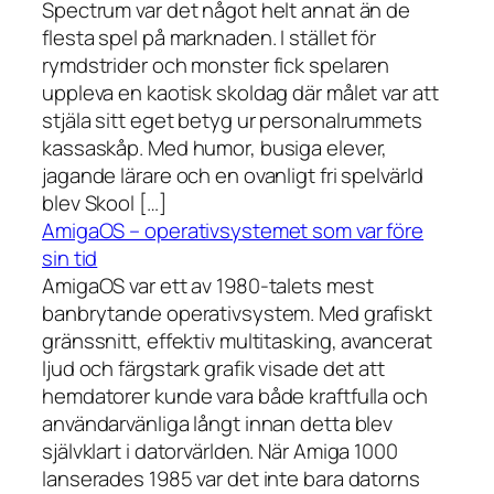
Spectrum var det något helt annat än de
flesta spel på marknaden. I stället för
rymdstrider och monster fick spelaren
uppleva en kaotisk skoldag där målet var att
stjäla sitt eget betyg ur personalrummets
kassaskåp. Med humor, busiga elever,
jagande lärare och en ovanligt fri spelvärld
blev Skool […]
AmigaOS – operativsystemet som var före
sin tid
AmigaOS var ett av 1980-talets mest
banbrytande operativsystem. Med grafiskt
gränssnitt, effektiv multitasking, avancerat
ljud och färgstark grafik visade det att
hemdatorer kunde vara både kraftfulla och
användarvänliga långt innan detta blev
självklart i datorvärlden. När Amiga 1000
lanserades 1985 var det inte bara datorns