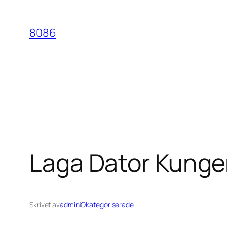
Hoppa
till
8086
innehåll
Laga Dator Kunge
Skrivet av
admin
i
Okategoriserade