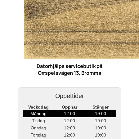
Datorhjälps servicebutik på
Orrspelsvägen 13, Bromma
Öppettider
Veckodag
Öppnar
Stänger
Måndag
12:00
19:00
Tisdag
12:00
19:00
Onsdag
12:00
19:00
Torsdag
12:00
19:00