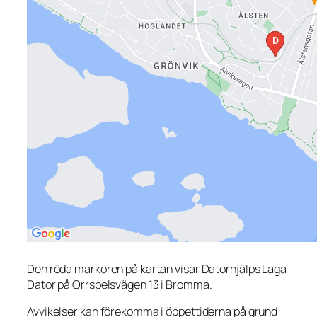
Den röda markören på kartan visar Datorhjälps Laga
Dator på Orrspelsvägen 13 i Bromma.
Avvikelser kan förekomma i öppettiderna på grund