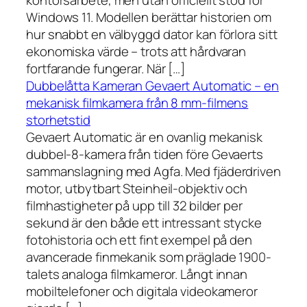
kontorsarbete, men utan officiellt stöd för
Windows 11. Modellen berättar historien om
hur snabbt en välbyggd dator kan förlora sitt
ekonomiska värde – trots att hårdvaran
fortfarande fungerar. När […]
Dubbelåtta Kameran Gevaert Automatic – en
mekanisk filmkamera från 8 mm-filmens
storhetstid
Gevaert Automatic är en ovanlig mekanisk
dubbel-8-kamera från tiden före Gevaerts
sammanslagning med Agfa. Med fjäderdriven
motor, utbytbart Steinheil-objektiv och
filmhastigheter på upp till 32 bilder per
sekund är den både ett intressant stycke
fotohistoria och ett fint exempel på den
avancerade finmekanik som präglade 1900-
talets analoga filmkameror. Långt innan
mobiltelefoner och digitala videokameror