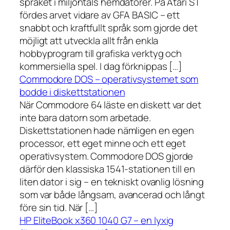
språket i miljontals hemdatorer. På Atari ST
fördes arvet vidare av GFA BASIC – ett
snabbt och kraftfullt språk som gjorde det
möjligt att utveckla allt från enkla
hobbyprogram till grafiska verktyg och
kommersiella spel. I dag förknippas […]
Commodore DOS – operativsystemet som
bodde i diskettstationen
När Commodore 64 läste en diskett var det
inte bara datorn som arbetade.
Diskettstationen hade nämligen en egen
processor, ett eget minne och ett eget
operativsystem. Commodore DOS gjorde
därför den klassiska 1541-stationen till en
liten dator i sig – en tekniskt ovanlig lösning
som var både långsam, avancerad och långt
före sin tid. När […]
HP EliteBook x360 1040 G7 – en lyxig