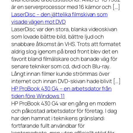
är en serverprocessor med 16 kärnor och […]
LaserDisc – den jättelika filmskivan som
visade vägen mot DVD
LaserDisc var den stora, blanka videoskivan
som lovade bättre bild, bättre ljud och
snabbare åtkomst än VHS. Trots att formatet
aldrig slog igenom på bred front blev det en
favorit bland filmälskare och banade väg för
senare tekniker som cd, dvd och Blu-ray.
Långt innan filmer kunde strömmas över
internet och innan DVD-skivan hade blivit […]
HP ProBook 430 G4 – en arbetsdator från
tiden före Windows 11
HP ProBook 430 G4 var en gång en modern
och påkostad arbetsdator för företag. I dag
har den hamnat i teknikens gränsland:
fortfarande fullt användbar för