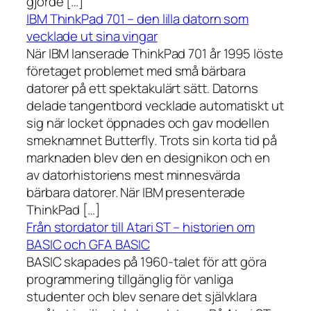
gjorde […]
IBM ThinkPad 701 – den lilla datorn som
vecklade ut sina vingar
När IBM lanserade ThinkPad 701 år 1995 löste
företaget problemet med små bärbara
datorer på ett spektakulärt sätt. Datorns
delade tangentbord vecklade automatiskt ut
sig när locket öppnades och gav modellen
smeknamnet Butterfly. Trots sin korta tid på
marknaden blev den en designikon och en
av datorhistoriens mest minnesvärda
bärbara datorer. När IBM presenterade
ThinkPad […]
Från stordator till Atari ST – historien om
BASIC och GFA BASIC
BASIC skapades på 1960-talet för att göra
programmering tillgänglig för vanliga
studenter och blev senare det självklara