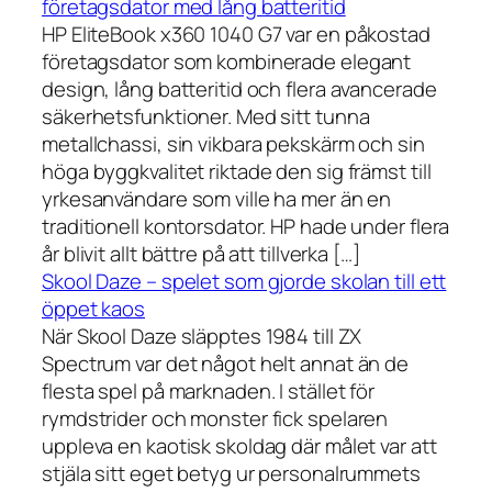
företagsdator med lång batteritid
HP EliteBook x360 1040 G7 var en påkostad
företagsdator som kombinerade elegant
design, lång batteritid och flera avancerade
säkerhetsfunktioner. Med sitt tunna
metallchassi, sin vikbara pekskärm och sin
höga byggkvalitet riktade den sig främst till
yrkesanvändare som ville ha mer än en
traditionell kontorsdator. HP hade under flera
år blivit allt bättre på att tillverka […]
Skool Daze – spelet som gjorde skolan till ett
öppet kaos
När Skool Daze släpptes 1984 till ZX
Spectrum var det något helt annat än de
flesta spel på marknaden. I stället för
rymdstrider och monster fick spelaren
uppleva en kaotisk skoldag där målet var att
stjäla sitt eget betyg ur personalrummets