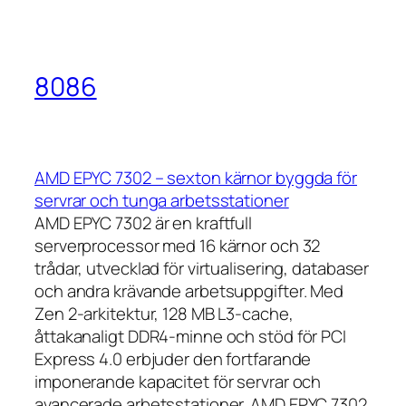
8086
AMD EPYC 7302 – sexton kärnor byggda för
servrar och tunga arbetsstationer
AMD EPYC 7302 är en kraftfull
serverprocessor med 16 kärnor och 32
trådar, utvecklad för virtualisering, databaser
och andra krävande arbetsuppgifter. Med
Zen 2-arkitektur, 128 MB L3-cache,
åttakanaligt DDR4-minne och stöd för PCI
Express 4.0 erbjuder den fortfarande
imponerande kapacitet för servrar och
avancerade arbetsstationer. AMD EPYC 7302