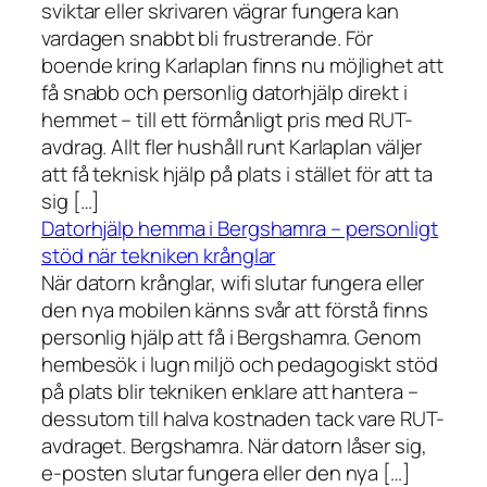
sviktar eller skrivaren vägrar fungera kan
vardagen snabbt bli frustrerande. För
boende kring Karlaplan finns nu möjlighet att
få snabb och personlig datorhjälp direkt i
hemmet – till ett förmånligt pris med RUT-
avdrag. Allt fler hushåll runt Karlaplan väljer
att få teknisk hjälp på plats i stället för att ta
sig […]
Datorhjälp hemma i Bergshamra – personligt
stöd när tekniken krånglar
När datorn krånglar, wifi slutar fungera eller
den nya mobilen känns svår att förstå finns
personlig hjälp att få i Bergshamra. Genom
hembesök i lugn miljö och pedagogiskt stöd
på plats blir tekniken enklare att hantera –
dessutom till halva kostnaden tack vare RUT-
avdraget. Bergshamra. När datorn låser sig,
e-posten slutar fungera eller den nya […]