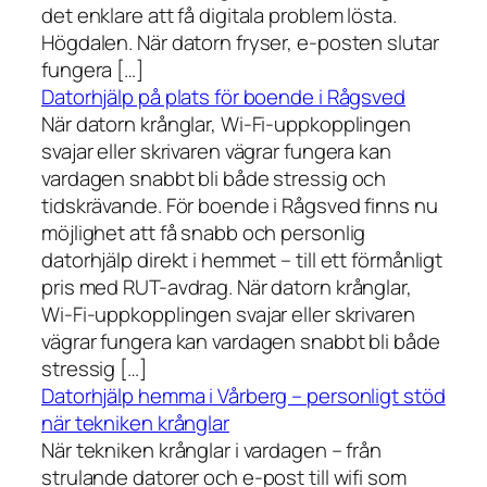
det enklare att få digitala problem lösta.
Högdalen. När datorn fryser, e-posten slutar
fungera […]
Datorhjälp på plats för boende i Rågsved
När datorn krånglar, Wi-Fi-uppkopplingen
svajar eller skrivaren vägrar fungera kan
vardagen snabbt bli både stressig och
tidskrävande. För boende i Rågsved finns nu
möjlighet att få snabb och personlig
datorhjälp direkt i hemmet – till ett förmånligt
pris med RUT-avdrag. När datorn krånglar,
Wi-Fi-uppkopplingen svajar eller skrivaren
vägrar fungera kan vardagen snabbt bli både
stressig […]
Datorhjälp hemma i Vårberg – personligt stöd
när tekniken krånglar
När tekniken krånglar i vardagen – från
strulande datorer och e-post till wifi som