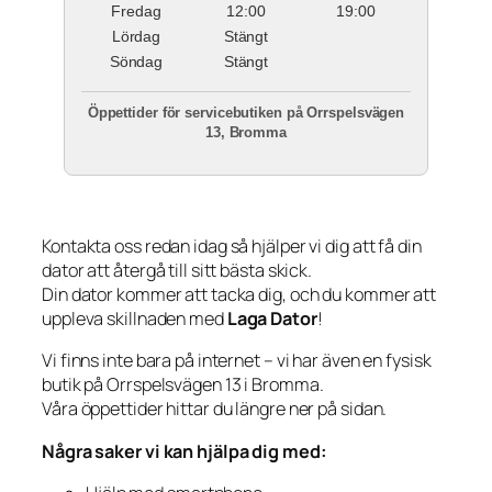
Fredag
12:00
19:00
Lördag
Stängt
Söndag
Stängt
Öppettider för servicebutiken på Orrspelsvägen
13, Bromma
Kontakta oss redan idag så hjälper vi dig att få din
dator att återgå till sitt bästa skick.
Din dator kommer att tacka dig, och du kommer att
uppleva skillnaden med
Laga Dator
!
Vi finns inte bara på internet – vi har även en fysisk
butik på Orrspelsvägen 13 i Bromma.
Våra öppettider hittar du längre ner på sidan.
Några saker vi kan hjälpa dig med: