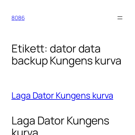
Hoppa
till
8086
innehåll
Etikett:
dator data
backup Kungens kurva
Laga Dator Kungens kurva
Laga Dator Kungens
kurva