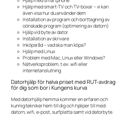
Hjälp med smartphone
Hjälp med smart-TV och TV-boxar – vi kan
även visa hur du använder dem
Installation av program och borttagning av
oönskade program (optimering av datorn)
Hjälp vid byte av dator
Installation av skrivare
Inköpsråd – vad ska man köpa?
Hjälp med Linux
Problem med Mac, Linux eller Windows?
Nätverksproblem, t.ex. wifi eller
internetanslutning
Datorhjälp för halva priset med RUT-avdrag
för dig som bor i Kungens kurva
Med datorhjälp hemma kommer en erfaren och
kunnig tekniker hem till dig och hjälper till med:
datorn, wifi, e-post, surfplatta samt vid datorbyte.