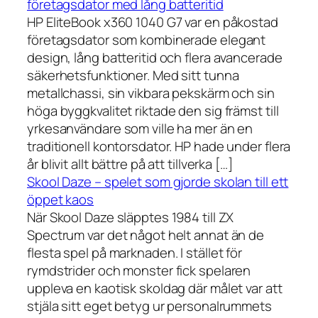
företagsdator med lång batteritid
HP EliteBook x360 1040 G7 var en påkostad
företagsdator som kombinerade elegant
design, lång batteritid och flera avancerade
säkerhetsfunktioner. Med sitt tunna
metallchassi, sin vikbara pekskärm och sin
höga byggkvalitet riktade den sig främst till
yrkesanvändare som ville ha mer än en
traditionell kontorsdator. HP hade under flera
år blivit allt bättre på att tillverka […]
Skool Daze – spelet som gjorde skolan till ett
öppet kaos
När Skool Daze släpptes 1984 till ZX
Spectrum var det något helt annat än de
flesta spel på marknaden. I stället för
rymdstrider och monster fick spelaren
uppleva en kaotisk skoldag där målet var att
stjäla sitt eget betyg ur personalrummets