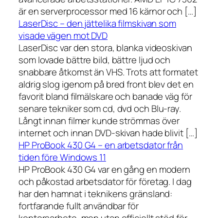
är en serverprocessor med 16 kärnor och […]
LaserDisc – den jättelika filmskivan som
visade vägen mot DVD
LaserDisc var den stora, blanka videoskivan
som lovade bättre bild, bättre ljud och
snabbare åtkomst än VHS. Trots att formatet
aldrig slog igenom på bred front blev det en
favorit bland filmälskare och banade väg för
senare tekniker som cd, dvd och Blu-ray.
Långt innan filmer kunde strömmas över
internet och innan DVD-skivan hade blivit […]
HP ProBook 430 G4 – en arbetsdator från
tiden före Windows 11
HP ProBook 430 G4 var en gång en modern
och påkostad arbetsdator för företag. I dag
har den hamnat i teknikens gränsland:
fortfarande fullt användbar för