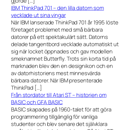
gjorde […]
IBM ThinkPad 701 – den lilla datorn som
vecklade ut sina vingar
När IBM lanserade ThinkPad 701 år 1995 löste
företaget problemet med små bärbara
datorer på ett spektakulärt sätt. Datorns
delade tangentbord vecklade automatiskt ut
sig när locket öppnades och gav modellen
smeknamnet Butterfly. Trots sin korta tid på
marknaden blev den en designikon och en
av datorhistoriens mest minnesvärda
bärbara datorer. När IBM presenterade
ThinkPad […]
Från stordator till Atari ST – historien om
BASIC och GFA BASIC
BASIC skapades på 1960-talet för att göra
programmering tillgänglig för vanliga
studenter och blev senare det självklara