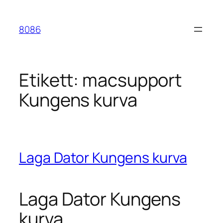
Hoppa
till
8086
innehåll
Etikett:
macsupport
Kungens kurva
Laga Dator Kungens kurva
Laga Dator Kungens
kurva