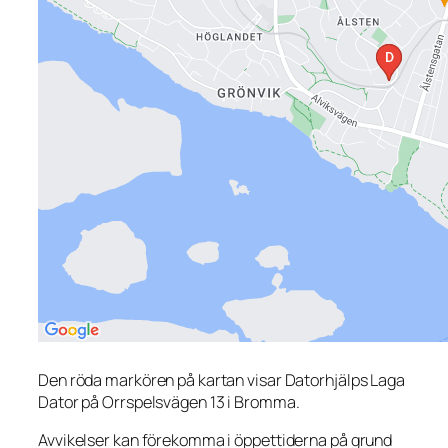
Den röda markören på kartan visar Datorhjälps Laga
Dator på Orrspelsvägen 13 i Bromma.
Avvikelser kan förekomma i öppettiderna på grund