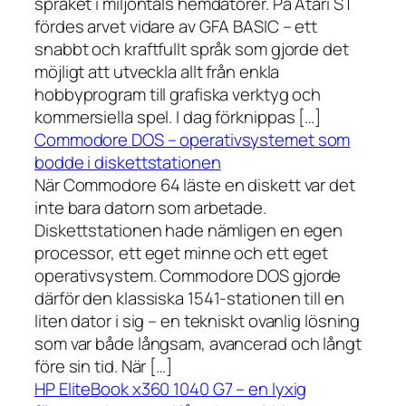
språket i miljontals hemdatorer. På Atari ST
fördes arvet vidare av GFA BASIC – ett
snabbt och kraftfullt språk som gjorde det
möjligt att utveckla allt från enkla
hobbyprogram till grafiska verktyg och
kommersiella spel. I dag förknippas […]
Commodore DOS – operativsystemet som
bodde i diskettstationen
När Commodore 64 läste en diskett var det
inte bara datorn som arbetade.
Diskettstationen hade nämligen en egen
processor, ett eget minne och ett eget
operativsystem. Commodore DOS gjorde
därför den klassiska 1541-stationen till en
liten dator i sig – en tekniskt ovanlig lösning
som var både långsam, avancerad och långt
före sin tid. När […]
HP EliteBook x360 1040 G7 – en lyxig