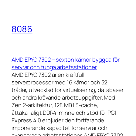
8086
AMD EPYC 7302 – sexton kärnor byggda för
servrar och tunga arbetsstationer
AMD EPYC 7302 är en kraftfull
serverprocessor med 16 kärnor och 32
trådar, utvecklad för virtualisering, databaser
och andra krävande arbetsuppgifter. Med
Zen 2-arkitektur, 128 MB L3-cache,
åttakanaligt DDR4-minne och stöd för PCI
Express 4.0 erbjuder den fortfarande
imponerande kapacitet för servrar och
avancerade arbetsstationer. AMD EPYC 7302