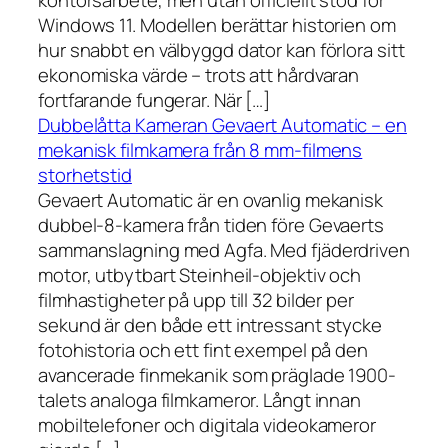
kontorsarbete, men utan officiellt stöd för
Windows 11. Modellen berättar historien om
hur snabbt en välbyggd dator kan förlora sitt
ekonomiska värde – trots att hårdvaran
fortfarande fungerar. När […]
Dubbelåtta Kameran Gevaert Automatic – en
mekanisk filmkamera från 8 mm-filmens
storhetstid
Gevaert Automatic är en ovanlig mekanisk
dubbel-8-kamera från tiden före Gevaerts
sammanslagning med Agfa. Med fjäderdriven
motor, utbytbart Steinheil-objektiv och
filmhastigheter på upp till 32 bilder per
sekund är den både ett intressant stycke
fotohistoria och ett fint exempel på den
avancerade finmekanik som präglade 1900-
talets analoga filmkameror. Långt innan
mobiltelefoner och digitala videokameror