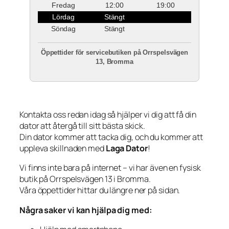
Fredag
12:00
19:00
Lördag
Stängt
Söndag
Stängt
Öppettider för servicebutiken på Orrspelsvägen
13, Bromma
Kontakta oss redan idag så hjälper vi dig att få din
dator att återgå till sitt bästa skick.
Din dator kommer att tacka dig, och du kommer att
uppleva skillnaden med
Laga Dator
!
Vi finns inte bara på internet – vi har även en fysisk
butik på Orrspelsvägen 13 i Bromma.
Våra öppettider hittar du längre ner på sidan.
Några saker vi kan hjälpa dig med: