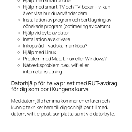
Hjälp med smartphone
Hjälp med smart-TV och TV-boxar – vi kan
även visa hur du använder dem
Installation av program och borttagning av
oönskade program (optimering av datorn)
Hjälp vid byte av dator
Installation av skrivare
Inköpsråd – vad ska man köpa?
Hjälp med Linux
Problem med Mac, Linux eller Windows?
Nätverksproblem, t.ex. wifi eller
internetanslutning
Datorhjälp för halva priset med RUT-avdrag
för dig som bor i Kungens kurva
Med datorhjälp hemma kommer en erfaren och
kunnig tekniker hem till dig och hjälper till med:
datorn, wifi, e-post, surfplatta samt vid datorbyte.