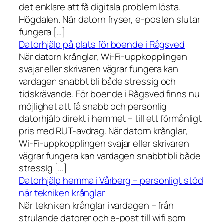
det enklare att få digitala problem lösta.
Högdalen. När datorn fryser, e-posten slutar
fungera […]
Datorhjälp på plats för boende i Rågsved
När datorn krånglar, Wi-Fi-uppkopplingen
svajar eller skrivaren vägrar fungera kan
vardagen snabbt bli både stressig och
tidskrävande. För boende i Rågsved finns nu
möjlighet att få snabb och personlig
datorhjälp direkt i hemmet – till ett förmånligt
pris med RUT-avdrag. När datorn krånglar,
Wi-Fi-uppkopplingen svajar eller skrivaren
vägrar fungera kan vardagen snabbt bli både
stressig […]
Datorhjälp hemma i Vårberg – personligt stöd
när tekniken krånglar
När tekniken krånglar i vardagen – från
strulande datorer och e-post till wifi som