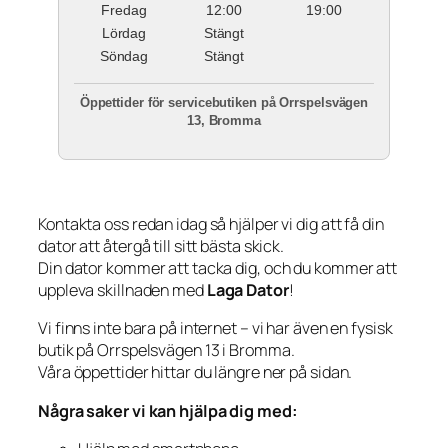
Fredag
12:00
19:00
Lördag
Stängt
Söndag
Stängt
Öppettider för servicebutiken på Orrspelsvägen
13, Bromma
Kontakta oss redan idag så hjälper vi dig att få din
dator att återgå till sitt bästa skick.
Din dator kommer att tacka dig, och du kommer att
uppleva skillnaden med
Laga Dator
!
Vi finns inte bara på internet – vi har även en fysisk
butik på Orrspelsvägen 13 i Bromma.
Våra öppettider hittar du längre ner på sidan.
Några saker vi kan hjälpa dig med: