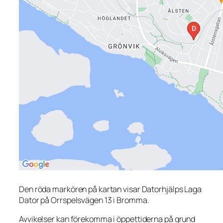
Den röda markören på kartan visar Datorhjälps Laga
Dator på Orrspelsvägen 13 i Bromma.
Avvikelser kan förekomma i öppettiderna på grund