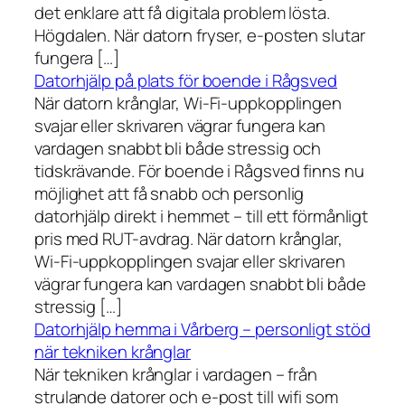
det enklare att få digitala problem lösta.
Högdalen. När datorn fryser, e-posten slutar
fungera […]
Datorhjälp på plats för boende i Rågsved
När datorn krånglar, Wi-Fi-uppkopplingen
svajar eller skrivaren vägrar fungera kan
vardagen snabbt bli både stressig och
tidskrävande. För boende i Rågsved finns nu
möjlighet att få snabb och personlig
datorhjälp direkt i hemmet – till ett förmånligt
pris med RUT-avdrag. När datorn krånglar,
Wi-Fi-uppkopplingen svajar eller skrivaren
vägrar fungera kan vardagen snabbt bli både
stressig […]
Datorhjälp hemma i Vårberg – personligt stöd
när tekniken krånglar
När tekniken krånglar i vardagen – från
strulande datorer och e-post till wifi som