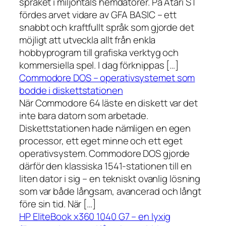
språket i miljontals hemdatorer. På Atari ST
fördes arvet vidare av GFA BASIC – ett
snabbt och kraftfullt språk som gjorde det
möjligt att utveckla allt från enkla
hobbyprogram till grafiska verktyg och
kommersiella spel. I dag förknippas […]
Commodore DOS – operativsystemet som
bodde i diskettstationen
När Commodore 64 läste en diskett var det
inte bara datorn som arbetade.
Diskettstationen hade nämligen en egen
processor, ett eget minne och ett eget
operativsystem. Commodore DOS gjorde
därför den klassiska 1541-stationen till en
liten dator i sig – en tekniskt ovanlig lösning
som var både långsam, avancerad och långt
före sin tid. När […]
HP EliteBook x360 1040 G7 – en lyxig