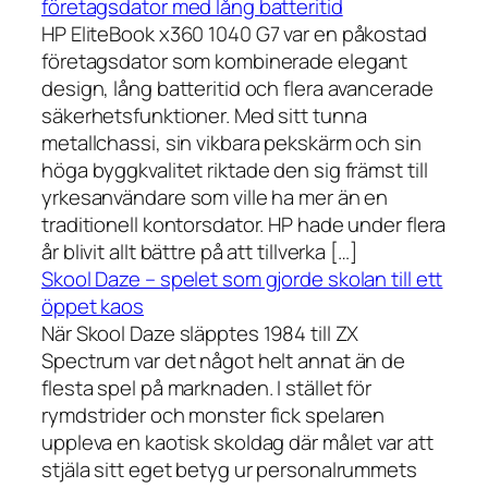
företagsdator med lång batteritid
HP EliteBook x360 1040 G7 var en påkostad
företagsdator som kombinerade elegant
design, lång batteritid och flera avancerade
säkerhetsfunktioner. Med sitt tunna
metallchassi, sin vikbara pekskärm och sin
höga byggkvalitet riktade den sig främst till
yrkesanvändare som ville ha mer än en
traditionell kontorsdator. HP hade under flera
år blivit allt bättre på att tillverka […]
Skool Daze – spelet som gjorde skolan till ett
öppet kaos
När Skool Daze släpptes 1984 till ZX
Spectrum var det något helt annat än de
flesta spel på marknaden. I stället för
rymdstrider och monster fick spelaren
uppleva en kaotisk skoldag där målet var att
stjäla sitt eget betyg ur personalrummets