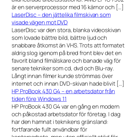
är en serverprocessor med 16 kärnor och […]
LaserDisc – den jättelika filmskivan som
visade vägen mot DVD
LaserDisc var den stora, blanka videoskivan
som lovade bättre bild, bättre ljud och
snabbare åtkomst än VHS. Trots att formatet
aldrig slog igenom på bred front blev det en
favorit bland filmälskare och banade väg för
senare tekniker som cd, dvd och Blu-ray.
Långt innan filmer kunde strömmas över
internet och innan DVD-skivan hade blivit […]
HP ProBook 430 G4 – en arbetsdator från
tiden före Windows 11
HP ProBook 430 G4 var en gång en modern
och påkostad arbetsdator för företag. I dag
har den hamnat i teknikens gränsland:
fortfarande fullt användbar för