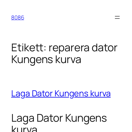
Hoppa
till
8086
innehåll
Etikett:
reparera dator
Kungens kurva
Laga Dator Kungens kurva
Laga Dator Kungens
kurva