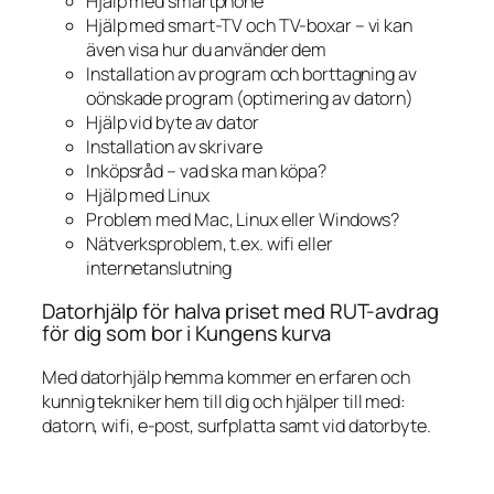
Hjälp med smartphone
Hjälp med smart-TV och TV-boxar – vi kan
även visa hur du använder dem
Installation av program och borttagning av
oönskade program (optimering av datorn)
Hjälp vid byte av dator
Installation av skrivare
Inköpsråd – vad ska man köpa?
Hjälp med Linux
Problem med Mac, Linux eller Windows?
Nätverksproblem, t.ex. wifi eller
internetanslutning
Datorhjälp för halva priset med RUT-avdrag
för dig som bor i Kungens kurva
Med datorhjälp hemma kommer en erfaren och
kunnig tekniker hem till dig och hjälper till med:
datorn, wifi, e-post, surfplatta samt vid datorbyte.