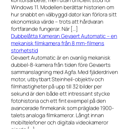
kontorsarbete, men utan officiellt stöd för
Windows 11. Modellen berättar historien om
hur snabbt en välbyggd dator kan förlora sitt
ekonomiska värde – trots att hårdvaran
fortfarande fungerar. När […]
Dubbelåtta Kameran Gevaert Automatic – en
mekanisk filmkamera från 8 mm-filmens
storhetstid
Gevaert Automatic är en ovanlig mekanisk
dubbel-8-kamera från tiden före Gevaerts
sammanslagning med Agfa. Med fjäderdriven
motor, utbytbart Steinheil-objektiv och
filmhastigheter på upp till 32 bilder per
sekund är den både ett intressant stycke
fotohistoria och ett fint exempel på den
avancerade finmekanik som präglade 1900-
talets analoga filmkameror. Långt innan
mobiltelefoner och digitala videokameror