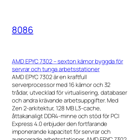
8086
AMD EPYC 7302 – sexton kärnor byggda för
servrar och tunga arbetsstationer
AMD EPYC 7302 är en kraftfull
serverprocessor med 16 kärnor och 32
trådar, utvecklad för virtualisering, databaser
och andra krävande arbetsuppgifter. Med
Zen 2-arkitektur, 128 MB L3-cache,
åttakanaligt DDR4-minne och stöd för PCI
Express 4.0 erbjuder den fortfarande
imponerande kapacitet för servrar och
avancerade arbetsstationer. AMD EPYC 7302