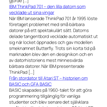
gjorde […]
IBM ThinkPad 701 – den lilla datorn som
vecklade ut sina vingar
När IBM lanserade ThinkPad 701 år 1995 löste
företaget problemet med små bärbara
datorer på ett spektakulärt sätt. Datorns
delade tangentbord vecklade automatiskt ut
sig när locket öppnades och gav modellen
smeknamnet Butterfly. Trots sin korta tid på
marknaden blev den en designikon och en
av datorhistoriens mest minnesvärda
bärbara datorer. När IBM presenterade
ThinkPad […]
Från stordator till Atari ST – historien om
BASIC och GFA BASIC
BASIC skapades på 1960-talet för att göra
programmering tillgänglig för vanliga
studenter och blev senare det självklara