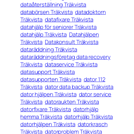
dataåterställning Träkvista
databörsen Träkvista
datadoktorn
Träkvista
datafixare Träkvista
datahjälp för seniorer Träkvista
datahjälp Träkvista
Datahjälpen
Träkvista
Datakonsult Träkvista
dataräddning Träkvista
dataräddningsföretag data recovery
Träkvista
dataservice Träkvista
datasupport Träkvista
datasupporten Träkvista
dator 112
Träkvista
dator data backup Träkvista
dator hjälpen Träkvista
dator service
Träkvista
datoraukten Träkvista
datorfixare Träkvista
datorhjälp
hemma Träkvista
datorhjälp Träkvista
datorhjälpen Träkvista
datorkrasch
Träkvista
datorproblem Träkvista