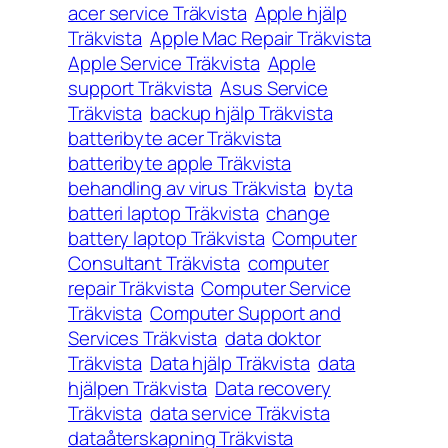
acer service Träkvista
Apple hjälp
Träkvista
Apple Mac Repair Träkvista
Apple Service Träkvista
Apple
support Träkvista
Asus Service
Träkvista
backup hjälp Träkvista
batteribyte acer Träkvista
batteribyte apple Träkvista
behandling av virus Träkvista
byta
batteri laptop Träkvista
change
battery laptop Träkvista
Computer
Consultant Träkvista
computer
repair Träkvista
Computer Service
Träkvista
Computer Support and
Services Träkvista
data doktor
Träkvista
Data hjälp Träkvista
data
hjälpen Träkvista
Data recovery
Träkvista
data service Träkvista
dataåterskapning Träkvista