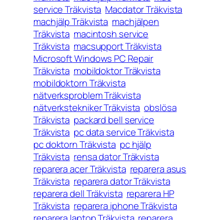
service Träkvista
Macdator Träkvista
machjälp Träkvista
machjälpen
Träkvista
macintosh service
Träkvista
macsupport Träkvista
Microsoft Windows PC Repair
Träkvista
mobildoktor Träkvista
mobildoktorn Träkvista
nätverksproblem Träkvista
nätverkstekniker Träkvista
obslösa
Träkvista
packard bell service
Träkvista
pc data service Träkvista
pc doktorn Träkvista
pc hjälp
Träkvista
rensa dator Träkvista
reparera acer Träkvista
reparera asus
Träkvista
reparera dator Träkvista
reparera dell Träkvista
reparera HP
Träkvista
reparera iphone Träkvista
reparera laptop Träkvista
reparera