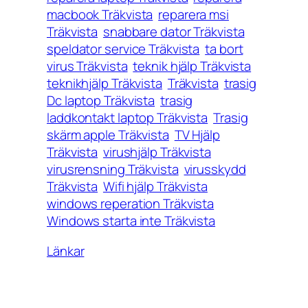
macbook Träkvista
reparera msi
Träkvista
snabbare dator Träkvista
speldator service Träkvista
ta bort
virus Träkvista
teknik hjälp Träkvista
teknikhjälp Träkvista
Träkvista
trasig
Dc laptop Träkvista
trasig
laddkontakt laptop Träkvista
Trasig
skärm apple Träkvista
TV Hjälp
Träkvista
virushjälp Träkvista
virusrensning Träkvista
virusskydd
Träkvista
Wifi hjälp Träkvista
windows reperation Träkvista
Windows starta inte Träkvista
Länkar