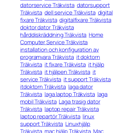
datorservice Träkvista
datorsupport
Träkvista
dell service Träkvista
digital
fixare Träkvista
digitalfixare Träkvista
doktor dator Träkvista
hårddiskräddning Träkvista
Home
Computer Service Träkvista
installation och konfiguration av
programvara Träkvista
it doktorn
Träkvista
it fixare Träkvista
it hjälp
Träkvista
it hjälpen Träkvista
it
service Träkvista
it support Träkvista
itdoktorn Träkvista
laga dator
Träkvista
laga laptop Träkvista
laga
mobil Träkvista
Laga trasig dator
Träkvista
laptop repair Träkvista
laptop repartör Träkvista
linux
support Träkvista
Linuxhjälp
Träkvista
mac hjälp Träkvista
Mac