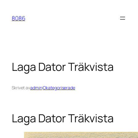
Hoppa
till
8086
innehåll
Laga Dator Träkvista
Skrivet av
admin
i
Okategoriserade
Laga Dator Träkvista