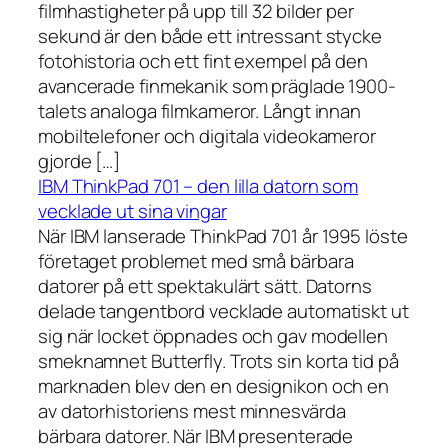
filmhastigheter på upp till 32 bilder per
sekund är den både ett intressant stycke
fotohistoria och ett fint exempel på den
avancerade finmekanik som präglade 1900-
talets analoga filmkameror. Långt innan
mobiltelefoner och digitala videokameror
gjorde […]
IBM ThinkPad 701 – den lilla datorn som
vecklade ut sina vingar
När IBM lanserade ThinkPad 701 år 1995 löste
företaget problemet med små bärbara
datorer på ett spektakulärt sätt. Datorns
delade tangentbord vecklade automatiskt ut
sig när locket öppnades och gav modellen
smeknamnet Butterfly. Trots sin korta tid på
marknaden blev den en designikon och en
av datorhistoriens mest minnesvärda
bärbara datorer. När IBM presenterade