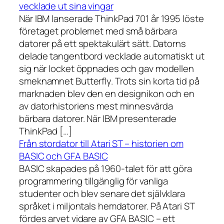
vecklade ut sina vingar
När IBM lanserade ThinkPad 701 år 1995 löste
företaget problemet med små bärbara
datorer på ett spektakulärt sätt. Datorns
delade tangentbord vecklade automatiskt ut
sig när locket öppnades och gav modellen
smeknamnet Butterfly. Trots sin korta tid på
marknaden blev den en designikon och en
av datorhistoriens mest minnesvärda
bärbara datorer. När IBM presenterade
ThinkPad […]
Från stordator till Atari ST – historien om
BASIC och GFA BASIC
BASIC skapades på 1960-talet för att göra
programmering tillgänglig för vanliga
studenter och blev senare det självklara
språket i miljontals hemdatorer. På Atari ST
fördes arvet vidare av GFA BASIC – ett