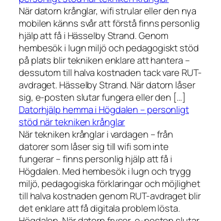
När datorn krånglar, wifi strular eller den nya
mobilen känns svår att förstå finns personlig
hjälp att få i Hässelby Strand. Genom
hembesök i lugn miljö och pedagogiskt stöd
på plats blir tekniken enklare att hantera –
dessutom till halva kostnaden tack vare RUT-
avdraget. Hässelby Strand. När datorn låser
sig, e-posten slutar fungera eller den […]
Datorhjälp hemma i Högdalen – personligt
stöd när tekniken krånglar
När tekniken krånglar i vardagen – från
datorer som låser sig till wifi som inte
fungerar – finns personlig hjälp att få i
Högdalen. Med hembesök i lugn och trygg
miljö, pedagogiska förklaringar och möjlighet
till halva kostnaden genom RUT-avdraget blir
det enklare att få digitala problem lösta.
Högdalen. När datorn fryser, e-posten slutar