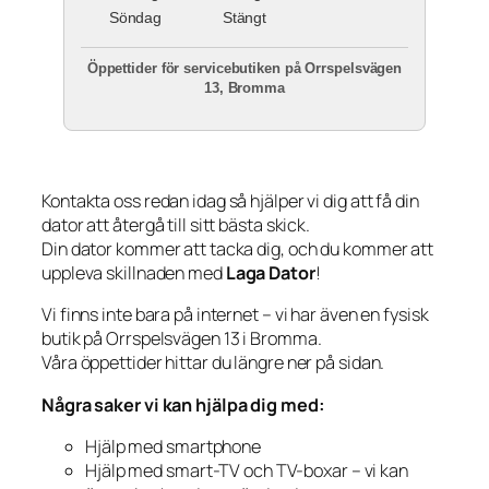
Söndag
Stängt
Öppettider för servicebutiken på Orrspelsvägen
13, Bromma
Kontakta oss redan idag så hjälper vi dig att få din
dator att återgå till sitt bästa skick.
Din dator kommer att tacka dig, och du kommer att
uppleva skillnaden med
Laga Dator
!
Vi finns inte bara på internet – vi har även en fysisk
butik på Orrspelsvägen 13 i Bromma.
Våra öppettider hittar du längre ner på sidan.
Några saker vi kan hjälpa dig med:
Hjälp med smartphone
Hjälp med smart-TV och TV-boxar – vi kan