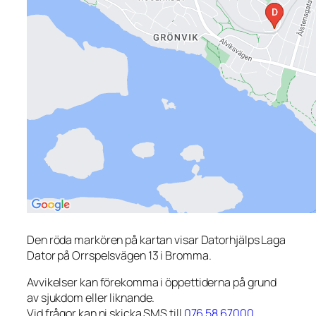
Den röda markören på kartan visar Datorhjälps Laga
Dator på Orrspelsvägen 13 i Bromma.
Avvikelser kan förekomma i öppettiderna på grund
av sjukdom eller liknande.
Vid frågor kan ni skicka SMS till
076 58 67000
.