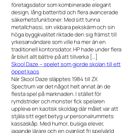
företagsdator som kombinerade elegant
design, lång batteritid och flera avancerade
säkerhetsfunktioner. Med sitt tunna
metallchassi, sin vikbara pekskärm och sin
höga byggkvalitet riktade den sig främst till
yrkesanvändare som ville ha mer än en
traditionell kontorsdator. HP hade under flera
år blivit allt bättre på att tillverka […]
Skool Daze – spelet som gjorde skolan till ett
öppet kaos
När Skool Daze släpptes 1984 till ZX
Spectrum var det något helt annat än de
flesta spel på marknaden. I stället för
rymdstrider och monster fick spelaren
uppleva en kaotisk skoldag där målet var att
stjäla sitt eget betyg ur personalrummets
kassaskåp. Med humor, busiga elever,
jagande lärare och en ovanligt fri spelvärld