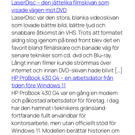
LaserDisc – den jättelika filmskivan som
visade vägen mot DVD
LaserDisc var den stora, blanka videoskivan
som lovade bättre bild, bättre ljud och
snabbare åtkomst än VHS. Trots att formatet
aldrig slog igenom på bred front blev det en
favorit bland filmälskare och banade väg för
senare tekniker som cd, dvd och Blu-ray.
Långt innan filmer kunde strömmas över
internet och innan DVD-skivan hade blivit […]
HP ProBook 430 G4 – en arbetsdator från
tiden före Windows 11
HP ProBook 430 G4 var en gång en modern
och påkostad arbetsdator för företag. I dag
har den hamnat i teknikens gränsland:
fortfarande fullt användbar för
kontorsarbete, men utan officiellt stöd för
Windows 11. Modellen berättar historien om