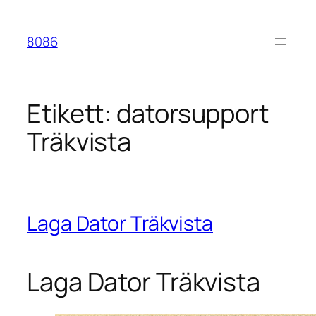
Hoppa
till
8086
innehåll
Etikett:
datorsupport
Träkvista
Laga Dator Träkvista
Laga Dator Träkvista