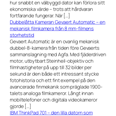
hur snabbt en välbyggd dator kan förlora sitt
ekonomiska värde – trots att hårdvaran
fortfarande fungerar. När […]
Dubbelåtta Kameran Gevaert Automatic – en
mekanisk filmkamera från 8 mm-filmens
storhetstid
Gevaert Automatic är en ovanlig mekanisk
dubbel-8-kamera från tiden före Gevaerts
sammanslagning med Agfa. Med fjäderdriven
motor, utbytbart Steinheil-objektiv och
filmhastigheter på upp till 32 bilder per
sekund är den både ett intressant stycke
fotohistoria och ett fint exempel på den
avancerade finmekanik som präglade 1900-
talets analoga filmkameror. Långt innan
mobiltelefoner och digitala videokameror
gjorde […]
IBM ThinkPad 701 – den lilla datorn som