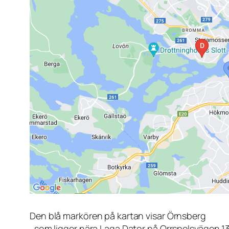
Den blå markören på kartan visar Örnsberg
, som ligger nära Laga Dator på Orrspelsvägen 1