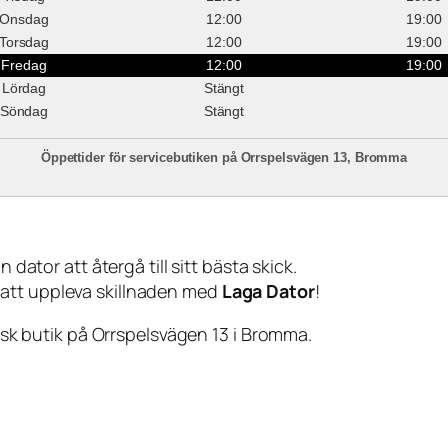
Onsdag
12:00
19:00
Torsdag
12:00
19:00
Fredag
12:00
19:00
Lördag
Stängt
Söndag
Stängt
Öppettider för servicebutiken på Orrspelsvägen 13, Bromma
 dator att återgå till sitt bästa skick.
 att uppleva skillnaden med
Laga Dator
!
sisk butik på Orrspelsvägen 13 i Bromma.