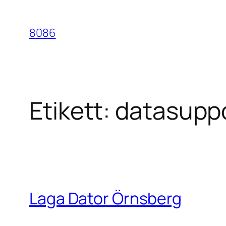
Hoppa
till
8086
innehåll
Etikett:
datasupp
Laga Dator Örnsberg