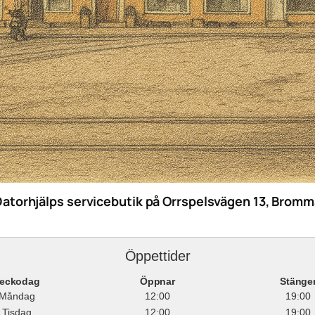
Datorhjälps servicebutik på Orrspelsvägen 13, Bromm
Öppettider
eckodag
Öppnar
Stänge
Måndag
12:00
19:00
Tisdag
12:00
19:00