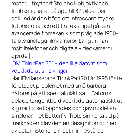
motor, utbytbart Steinheil-objektiv och
filmhastigheter på upp till 32 bilder per
sekund är den både ett intressant stycke
fotohistoria och ett fint exempel på den
avancerade finmekanik som präglade 1900-
talets analoga filmkameror. Långt innan
mobiltelefoner och digitala videokameror
gjorde […]
IBM ThinkPad 701 – den lilla datorn som
vecklade ut sina vingar
När IBM lanserade ThinkPad 701 år 1995 löste
företaget problemet med små bärbara
datorer på ett spektakulärt sätt. Datorns
delade tangentbord vecklade automatiskt ut
sig när locket öppnades och gav modellen
smeknamnet Butterfly. Trots sin korta tid på
marknaden blev den en designikon och en
av datorhistoriens mest minnesvärda