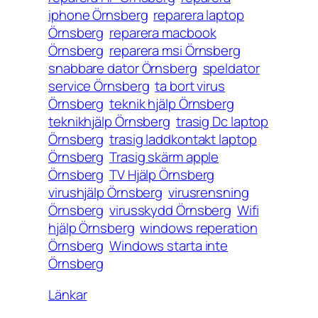
iphone Örnsberg
reparera laptop
Örnsberg
reparera macbook
Örnsberg
reparera msi Örnsberg
snabbare dator Örnsberg
speldator
service Örnsberg
ta bort virus
Örnsberg
teknik hjälp Örnsberg
teknikhjälp Örnsberg
trasig Dc laptop
Örnsberg
trasig laddkontakt laptop
Örnsberg
Trasig skärm apple
Örnsberg
TV Hjälp Örnsberg
virushjälp Örnsberg
virusrensning
Örnsberg
virusskydd Örnsberg
Wifi
hjälp Örnsberg
windows reperation
Örnsberg
Windows starta inte
Örnsberg
Länkar