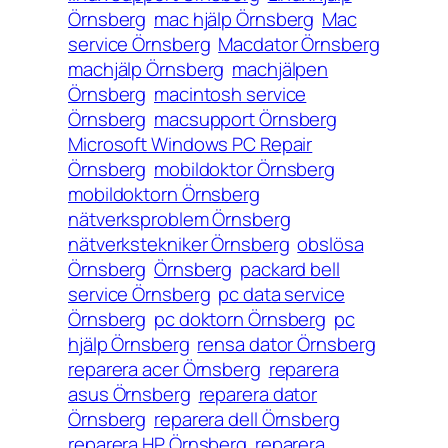
Örnsberg
mac hjälp Örnsberg
Mac
service Örnsberg
Macdator Örnsberg
machjälp Örnsberg
machjälpen
Örnsberg
macintosh service
Örnsberg
macsupport Örnsberg
Microsoft Windows PC Repair
Örnsberg
mobildoktor Örnsberg
mobildoktorn Örnsberg
nätverksproblem Örnsberg
nätverkstekniker Örnsberg
obslösa
Örnsberg
Örnsberg
packard bell
service Örnsberg
pc data service
Örnsberg
pc doktorn Örnsberg
pc
hjälp Örnsberg
rensa dator Örnsberg
reparera acer Örnsberg
reparera
asus Örnsberg
reparera dator
Örnsberg
reparera dell Örnsberg
reparera HP Örnsberg
reparera