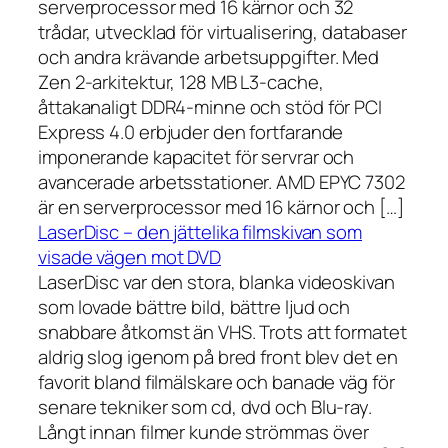
serverprocessor med 16 kärnor och 32
trådar, utvecklad för virtualisering, databaser
och andra krävande arbetsuppgifter. Med
Zen 2-arkitektur, 128 MB L3-cache,
åttakanaligt DDR4-minne och stöd för PCI
Express 4.0 erbjuder den fortfarande
imponerande kapacitet för servrar och
avancerade arbetsstationer. AMD EPYC 7302
är en serverprocessor med 16 kärnor och […]
LaserDisc – den jättelika filmskivan som
visade vägen mot DVD
LaserDisc var den stora, blanka videoskivan
som lovade bättre bild, bättre ljud och
snabbare åtkomst än VHS. Trots att formatet
aldrig slog igenom på bred front blev det en
favorit bland filmälskare och banade väg för
senare tekniker som cd, dvd och Blu-ray.
Långt innan filmer kunde strömmas över