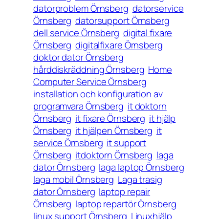
datorproblem Örnsberg
datorservice
Örnsberg
datorsupport Örnsberg
dell service Örnsberg
digital fixare
Örnsberg
digitalfixare Örnsberg
doktor dator Örnsberg
hårddiskräddning Örnsberg
Home
Computer Service Örnsberg
installation och konfiguration av
programvara Örnsberg
it doktorn
Örnsberg
it fixare Örnsberg
it hjälp
Örnsberg
it hjälpen Örnsberg
it
service Örnsberg
it support
Örnsberg
itdoktorn Örnsberg
laga
dator Örnsberg
laga laptop Örnsberg
laga mobil Örnsberg
Laga trasig
dator Örnsberg
laptop repair
Örnsberg
laptop repartör Örnsberg
linux support Örnsberg
Linuxhjälp