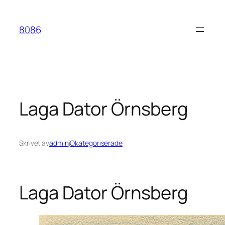
Hoppa
till
8086
innehåll
Laga Dator Örnsberg
Skrivet av
admin
i
Okategoriserade
Laga Dator Örnsberg