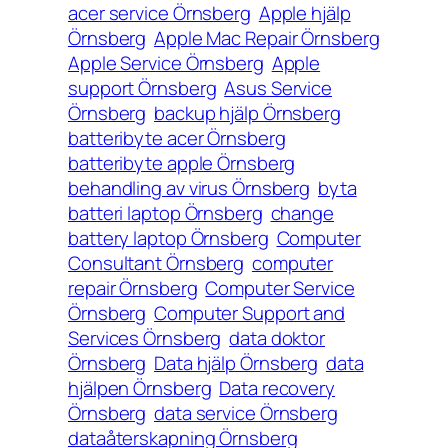
acer service Örnsberg
Apple hjälp
Örnsberg
Apple Mac Repair Örnsberg
Apple Service Örnsberg
Apple
support Örnsberg
Asus Service
Örnsberg
backup hjälp Örnsberg
batteribyte acer Örnsberg
batteribyte apple Örnsberg
behandling av virus Örnsberg
byta
batteri laptop Örnsberg
change
battery laptop Örnsberg
Computer
Consultant Örnsberg
computer
repair Örnsberg
Computer Service
Örnsberg
Computer Support and
Services Örnsberg
data doktor
Örnsberg
Data hjälp Örnsberg
data
hjälpen Örnsberg
Data recovery
Örnsberg
data service Örnsberg
dataåterskapning Örnsberg