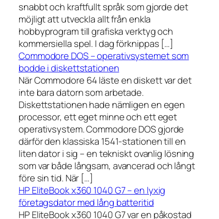
snabbt och kraftfullt språk som gjorde det
möjligt att utveckla allt från enkla
hobbyprogram till grafiska verktyg och
kommersiella spel. I dag förknippas […]
Commodore DOS – operativsystemet som
bodde i diskettstationen
När Commodore 64 läste en diskett var det
inte bara datorn som arbetade.
Diskettstationen hade nämligen en egen
processor, ett eget minne och ett eget
operativsystem. Commodore DOS gjorde
därför den klassiska 1541-stationen till en
liten dator i sig – en tekniskt ovanlig lösning
som var både långsam, avancerad och långt
före sin tid. När […]
HP EliteBook x360 1040 G7 – en lyxig
företagsdator med lång batteritid
HP EliteBook x360 1040 G7 var en påkostad