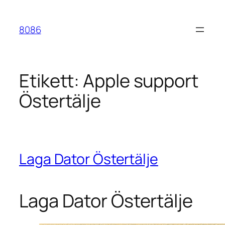
Hoppa
till
8086
innehåll
Etikett:
Apple support
Östertälje
Laga Dator Östertälje
Laga Dator Östertälje