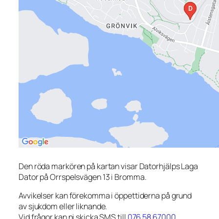
Den röda markören på kartan visar Datorhjälps Laga
Dator på Orrspelsvägen 13 i Bromma.
Avvikelser kan förekomma i öppettiderna på grund
av sjukdom eller liknande.
Vid frågor kan ni skicka SMS till
076 58 67000
.