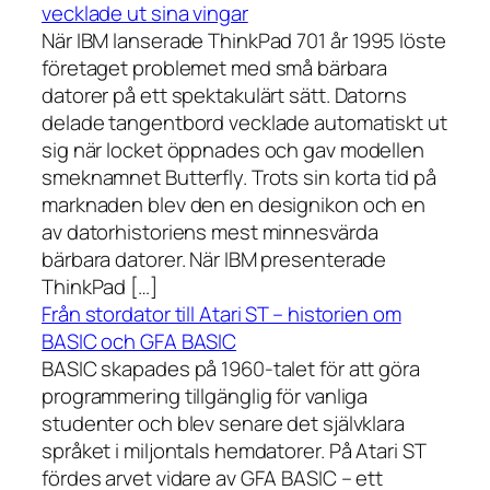
vecklade ut sina vingar
När IBM lanserade ThinkPad 701 år 1995 löste
företaget problemet med små bärbara
datorer på ett spektakulärt sätt. Datorns
delade tangentbord vecklade automatiskt ut
sig när locket öppnades och gav modellen
smeknamnet Butterfly. Trots sin korta tid på
marknaden blev den en designikon och en
av datorhistoriens mest minnesvärda
bärbara datorer. När IBM presenterade
ThinkPad […]
Från stordator till Atari ST – historien om
BASIC och GFA BASIC
BASIC skapades på 1960-talet för att göra
programmering tillgänglig för vanliga
studenter och blev senare det självklara
språket i miljontals hemdatorer. På Atari ST
fördes arvet vidare av GFA BASIC – ett