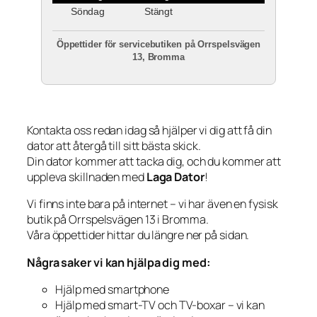
Söndag
Stängt
Öppettider för servicebutiken på Orrspelsvägen
13, Bromma
Kontakta oss redan idag så hjälper vi dig att få din
dator att återgå till sitt bästa skick.
Din dator kommer att tacka dig, och du kommer att
uppleva skillnaden med
Laga Dator
!
Vi finns inte bara på internet – vi har även en fysisk
butik på Orrspelsvägen 13 i Bromma.
Våra öppettider hittar du längre ner på sidan.
Några saker vi kan hjälpa dig med:
Hjälp med smartphone
Hjälp med smart-TV och TV-boxar – vi kan