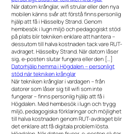
När datorn krånglar, wifi strular eller den nya
mobilen känns svår att förstå finns personlig
hjälp att få i Hässelby Strand. Genom
hembesök i lugn miljö och pedagogiskt stöd
på plats blir tekniken enklare att hantera –
dessutom till halva kostnaden tack vare RUT-
avdraget. Hässelby Strand. När datorn låser
sig, e-posten slutar fungera eller den […]
Datorhjälp hemma i Högdalen – personligt
stöd när tekniken krånglar
När tekniken krånglar i vardagen – från
datorer som låser sig till wifi som inte
fungerar – finns personlig hjälp att få i
Högdalen. Med hembesök i lugn och trygg
miljö, pedagogiska förklaringar och möjlighet
till halva kostnaden genom RUT-avdraget blir
det enklare att få digitala problem lösta.
Högdalen. När datorn fryser, e-posten slutar