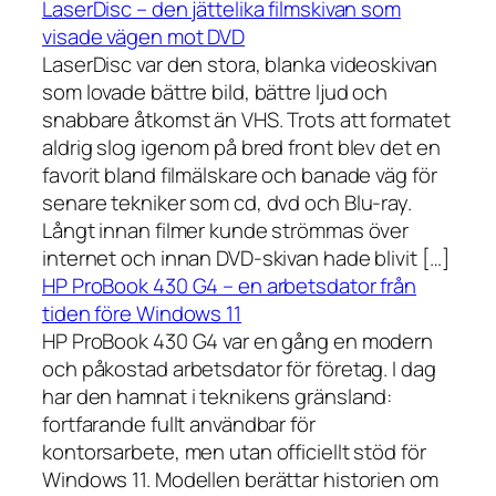
LaserDisc – den jättelika filmskivan som
visade vägen mot DVD
LaserDisc var den stora, blanka videoskivan
som lovade bättre bild, bättre ljud och
snabbare åtkomst än VHS. Trots att formatet
aldrig slog igenom på bred front blev det en
favorit bland filmälskare och banade väg för
senare tekniker som cd, dvd och Blu-ray.
Långt innan filmer kunde strömmas över
internet och innan DVD-skivan hade blivit […]
HP ProBook 430 G4 – en arbetsdator från
tiden före Windows 11
HP ProBook 430 G4 var en gång en modern
och påkostad arbetsdator för företag. I dag
har den hamnat i teknikens gränsland:
fortfarande fullt användbar för
kontorsarbete, men utan officiellt stöd för
Windows 11. Modellen berättar historien om