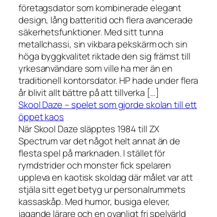
företagsdator som kombinerade elegant
design, lång batteritid och flera avancerade
säkerhetsfunktioner. Med sitt tunna
metallchassi, sin vikbara pekskärm och sin
höga byggkvalitet riktade den sig främst till
yrkesanvändare som ville ha mer än en
traditionell kontorsdator. HP hade under flera
år blivit allt bättre på att tillverka […]
Skool Daze – spelet som gjorde skolan till ett
öppet kaos
När Skool Daze släpptes 1984 till ZX
Spectrum var det något helt annat än de
flesta spel på marknaden. I stället för
rymdstrider och monster fick spelaren
uppleva en kaotisk skoldag där målet var att
stjäla sitt eget betyg ur personalrummets
kassaskåp. Med humor, busiga elever,
jagande lärare och en ovanligt fri spelvärld