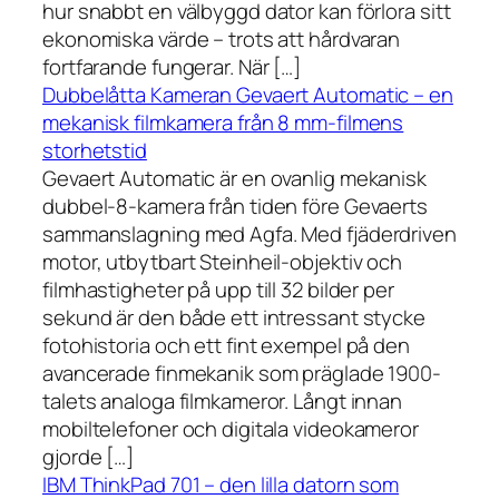
hur snabbt en välbyggd dator kan förlora sitt
ekonomiska värde – trots att hårdvaran
fortfarande fungerar. När […]
Dubbelåtta Kameran Gevaert Automatic – en
mekanisk filmkamera från 8 mm-filmens
storhetstid
Gevaert Automatic är en ovanlig mekanisk
dubbel-8-kamera från tiden före Gevaerts
sammanslagning med Agfa. Med fjäderdriven
motor, utbytbart Steinheil-objektiv och
filmhastigheter på upp till 32 bilder per
sekund är den både ett intressant stycke
fotohistoria och ett fint exempel på den
avancerade finmekanik som präglade 1900-
talets analoga filmkameror. Långt innan
mobiltelefoner och digitala videokameror
gjorde […]
IBM ThinkPad 701 – den lilla datorn som