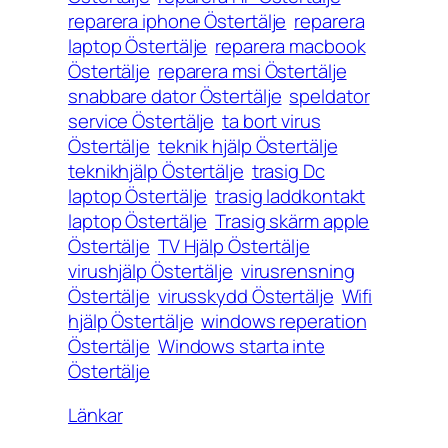
reparera iphone Östertälje
reparera
laptop Östertälje
reparera macbook
Östertälje
reparera msi Östertälje
snabbare dator Östertälje
speldator
service Östertälje
ta bort virus
Östertälje
teknik hjälp Östertälje
teknikhjälp Östertälje
trasig Dc
laptop Östertälje
trasig laddkontakt
laptop Östertälje
Trasig skärm apple
Östertälje
TV Hjälp Östertälje
virushjälp Östertälje
virusrensning
Östertälje
virusskydd Östertälje
Wifi
hjälp Östertälje
windows reperation
Östertälje
Windows starta inte
Östertälje
Länkar