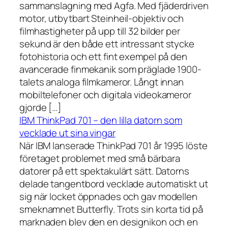
sammanslagning med Agfa. Med fjäderdriven
motor, utbytbart Steinheil-objektiv och
filmhastigheter på upp till 32 bilder per
sekund är den både ett intressant stycke
fotohistoria och ett fint exempel på den
avancerade finmekanik som präglade 1900-
talets analoga filmkameror. Långt innan
mobiltelefoner och digitala videokameror
gjorde […]
IBM ThinkPad 701 – den lilla datorn som
vecklade ut sina vingar
När IBM lanserade ThinkPad 701 år 1995 löste
företaget problemet med små bärbara
datorer på ett spektakulärt sätt. Datorns
delade tangentbord vecklade automatiskt ut
sig när locket öppnades och gav modellen
smeknamnet Butterfly. Trots sin korta tid på
marknaden blev den en designikon och en