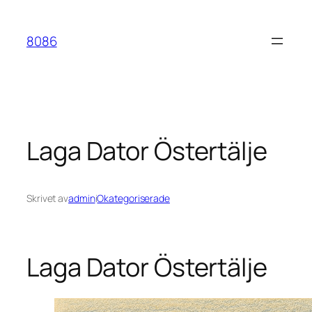
Hoppa
till
8086
innehåll
Laga Dator Östertälje
Skrivet av
admin
i
Okategoriserade
Laga Dator Östertälje