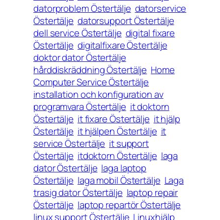
datorproblem Östertälje
datorservice
Östertälje
datorsupport Östertälje
dell service Östertälje
digital fixare
Östertälje
digitalfixare Östertälje
doktor dator Östertälje
hårddiskräddning Östertälje
Home
Computer Service Östertälje
installation och konfiguration av
programvara Östertälje
it doktorn
Östertälje
it fixare Östertälje
it hjälp
Östertälje
it hjälpen Östertälje
it
service Östertälje
it support
Östertälje
itdoktorn Östertälje
laga
dator Östertälje
laga laptop
Östertälje
laga mobil Östertälje
Laga
trasig dator Östertälje
laptop repair
Östertälje
laptop repartör Östertälje
linux support Östertälje
Linuxhjälp