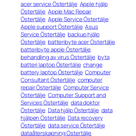
acer service Östertälje
Apple hjälp
Östertälje
Apple Mac Repair
Östertälje
Apple Service Östertälje
Apple support Östertälje
Asus
Service Östertälje
backup hjälp
Östertälje
batteribyte acer Östertälje
batteribyte apple Östertälje
behandling av virus Östertälje
byta
batteri laptop Östertälje
change
battery laptop Östertälje
Computer
Consultant Östertälje
computer
repair Östertälje
Computer Service
Östertälje
Computer Support and
Services Östertälje
data doktor
Östertälje
Data hjälp Östertälje
data
hjälpen Östertälje
Data recovery
Östertälje
data service Östertälje
dataåterskapning Östertälje