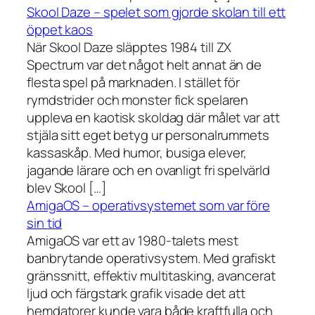
Skool Daze – spelet som gjorde skolan till ett
öppet kaos
När Skool Daze släpptes 1984 till ZX
Spectrum var det något helt annat än de
flesta spel på marknaden. I stället för
rymdstrider och monster fick spelaren
uppleva en kaotisk skoldag där målet var att
stjäla sitt eget betyg ur personalrummets
kassaskåp. Med humor, busiga elever,
jagande lärare och en ovanligt fri spelvärld
blev Skool […]
AmigaOS – operativsystemet som var före
sin tid
AmigaOS var ett av 1980-talets mest
banbrytande operativsystem. Med grafiskt
gränssnitt, effektiv multitasking, avancerat
ljud och färgstark grafik visade det att
hemdatorer kunde vara både kraftfulla och