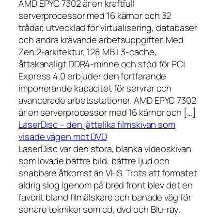
AMD EPYC 7302 är en kraftfull
serverprocessor med 16 kärnor och 32
trådar, utvecklad för virtualisering, databaser
och andra krävande arbetsuppgifter. Med
Zen 2-arkitektur, 128 MB L3-cache,
åttakanaligt DDR4-minne och stöd för PCI
Express 4.0 erbjuder den fortfarande
imponerande kapacitet för servrar och
avancerade arbetsstationer. AMD EPYC 7302
är en serverprocessor med 16 kärnor och […]
LaserDisc – den jättelika filmskivan som
visade vägen mot DVD
LaserDisc var den stora, blanka videoskivan
som lovade bättre bild, bättre ljud och
snabbare åtkomst än VHS. Trots att formatet
aldrig slog igenom på bred front blev det en
favorit bland filmälskare och banade väg för
senare tekniker som cd, dvd och Blu-ray.