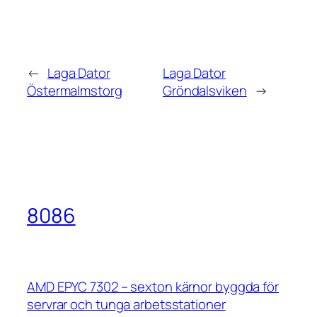
←
Laga Dator
Laga Dator
Östermalmstorg
Gröndalsviken
→
8086
AMD EPYC 7302 – sexton kärnor byggda för
servrar och tunga arbetsstationer