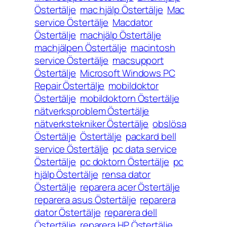
Östertälje
mac hjälp Östertälje
Mac
service Östertälje
Macdator
Östertälje
machjälp Östertälje
machjälpen Östertälje
macintosh
service Östertälje
macsupport
Östertälje
Microsoft Windows PC
Repair Östertälje
mobildoktor
Östertälje
mobildoktorn Östertälje
nätverksproblem Östertälje
nätverkstekniker Östertälje
obslösa
Östertälje
Östertälje
packard bell
service Östertälje
pc data service
Östertälje
pc doktorn Östertälje
pc
hjälp Östertälje
rensa dator
Östertälje
reparera acer Östertälje
reparera asus Östertälje
reparera
dator Östertälje
reparera dell
Östertälje
reparera HP Östertälje