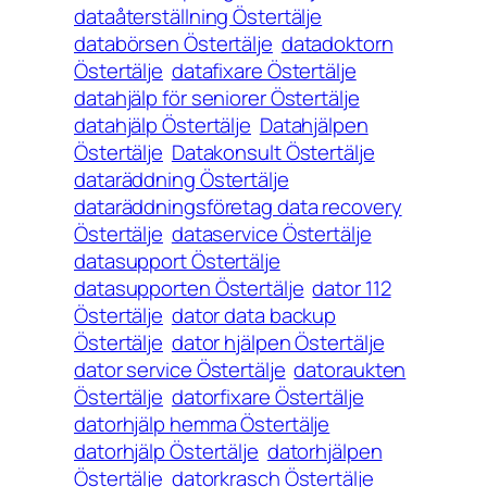
dataåterställning Östertälje
databörsen Östertälje
datadoktorn
Östertälje
datafixare Östertälje
datahjälp för seniorer Östertälje
datahjälp Östertälje
Datahjälpen
Östertälje
Datakonsult Östertälje
dataräddning Östertälje
dataräddningsföretag data recovery
Östertälje
dataservice Östertälje
datasupport Östertälje
datasupporten Östertälje
dator 112
Östertälje
dator data backup
Östertälje
dator hjälpen Östertälje
dator service Östertälje
datoraukten
Östertälje
datorfixare Östertälje
datorhjälp hemma Östertälje
datorhjälp Östertälje
datorhjälpen
Östertälje
datorkrasch Östertälje