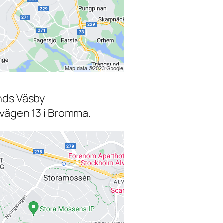
nds Väsby
svägen 13 i Bromma.