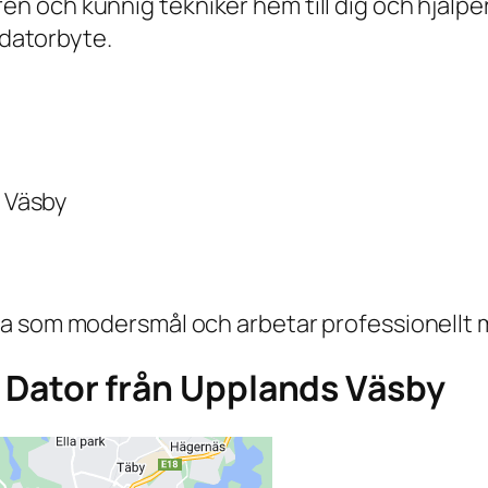
och kunnig tekniker hem till dig och hjälper 
 datorbyte.
s Väsby
a som modersmål och arbetar professionellt 
ga Dator från Upplands Väsby