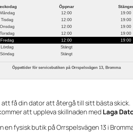
eckodag
Öppnar
Stänge
Måndag
12:00
19:00
Tisdag
12:00
19:00
Onsdag
12:00
19:00
Torsdag
12:00
19:00
Fredag
12:00
19:00
Lördag
Stängt
Söndag
Stängt
Öppettider för servicebutiken på Orrspelsvägen 13, Bromma
tt få din dator att återgå till sitt bästa skick.
 kommer att uppleva skillnaden med
Laga Dat
ven en fysisk butik på Orrspelsvägen 13 i Bromma