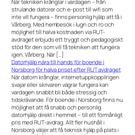
När tekniken krånglar i vardagen – från
strulande datorer och e-post till wifi som
inte vill fungera – finns personlig hjälp att få i
Vårberg. Med hembesök i lugn och ro och
möjlighet till halva kostnaden via RUT-
avdraget erbjuds ett tryggt och pedagogiskt
stöd för den som vill få tekniken att fungera
igen. Vårberg. När […]
Datorhjälp nära till hands för boende i
Norsborg för halva priset efter RUT avdraget
När datorn krånglar, internetuppkopplingen
svajar eller skrivaren vägrar fungera kan
vardagen snabbt bli både stressig och
tidskrävande. För boende i Norsborg finns nu
möjlighet att få snabb och personlig
datorhjälp direkt i hemmet – till ett förmånligt
pris med RUT-avdrag. Allt fler hushåll i
Norsborg väljer att få teknisk hjälp på plats i