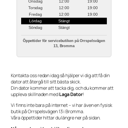
Onsdag
12:00
19:00
Torsdag
12:00
19:00
Fredag
12:00
19:00
Lördag
Stängt
Söndag
Stängt
Öppettider för servicebutiken på Orrspelsvägen
13, Bromma
Kontakta oss redan idag så hjälper vi dig att få din
dator att återgå till sitt bästa skick.
Din dator kommer att tacka dig, och du kommer att
uppleva skillnaden med
Laga Dator
!
Vi finns inte bara på internet – vi har även en fysisk
butik på Orrspelsvägen 13 i Bromma.
Våra öppettider hittar du längre ner på sidan.