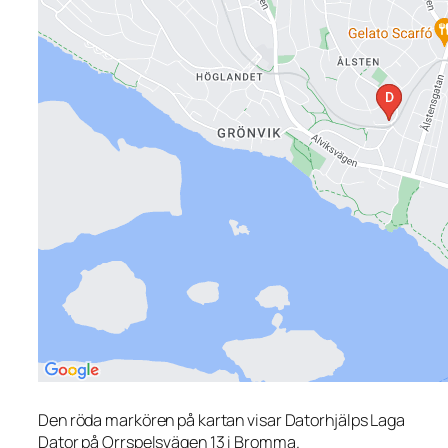
Den röda markören på kartan visar Datorhjälps Laga
Dator på Orrspelsvägen 13 i Bromma.