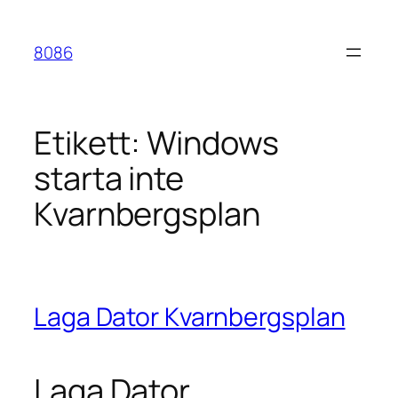
Hoppa
till
8086
innehåll
Etikett:
Windows
starta inte
Kvarnbergsplan
Laga Dator Kvarnbergsplan
Laga Dator