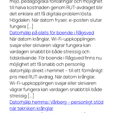
miljö, pedagogiska förklaringar och möjlighet
till halva kostnaden genom RUT-avdraget blir
det enklare att få digitala problem lösta.
Högdalen. När datorn fryser, e-posten slutar
fungera […]
Datorhjälp på plats för boende i Rågsved
När datorn krånglar, Wi-Fi-uppkopplingen
svajar eller skrivaren vägrar fungera kan
vardagen snabbt bli både stressig och
tidskrävande. För boende i Rågsved finns nu
möjlighet att få snabb och personlig
datorhjälp direkt i hemmet – till ett förmånligt
pris med RUT-avdrag. När datorn krånglar,
Wi-Fi-uppkopplingen svajar eller skrivaren
vägrar fungera kan vardagen snabbt bli både
stressig […]
Datorhjälp hemma i Vårberg – personligt stöd
när tekniken krånglar