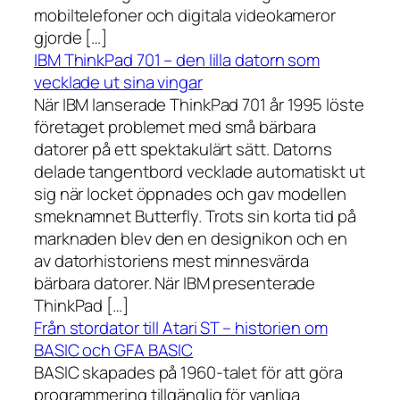
mobiltelefoner och digitala videokameror
gjorde […]
IBM ThinkPad 701 – den lilla datorn som
vecklade ut sina vingar
När IBM lanserade ThinkPad 701 år 1995 löste
företaget problemet med små bärbara
datorer på ett spektakulärt sätt. Datorns
delade tangentbord vecklade automatiskt ut
sig när locket öppnades och gav modellen
smeknamnet Butterfly. Trots sin korta tid på
marknaden blev den en designikon och en
av datorhistoriens mest minnesvärda
bärbara datorer. När IBM presenterade
ThinkPad […]
Från stordator till Atari ST – historien om
BASIC och GFA BASIC
BASIC skapades på 1960-talet för att göra
programmering tillgänglig för vanliga