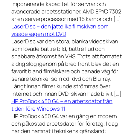
imponerande kapacitet för servrar och
avancerade arbetsstationer. AMD EPYC 7302
är en serverprocessor med 16 kärnor och […]
LaserDisc – den jättelika filmskivan som
visade vägen mot DVD
LaserDisc var den stora, blanka videoskivan
som lovade bättre bild, bättre ljud och
snabbare åtkomst än VHS. Trots att formatet
aldrig slog igenom på bred front blev det en
favorit bland filmälskare och banade väg för
senare tekniker som cd, dvd och Blu-ray.
Långt innan filmer kunde strömmas över
internet och innan DVD-skivan hade blivit […]
HP ProBook 430 G4 – en arbetsdator från
tiden före Windows 11
HP ProBook 430 G4 var en gång en modern
och påkostad arbetsdator för företag. I dag
har den hamnat i teknikens gränsland: