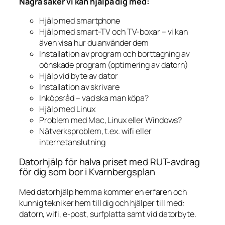
Några saker vi kan hjälpa dig med:
Hjälp med smartphone
Hjälp med smart-TV och TV-boxar – vi kan
även visa hur du använder dem
Installation av program och borttagning av
oönskade program (optimering av datorn)
Hjälp vid byte av dator
Installation av skrivare
Inköpsråd – vad ska man köpa?
Hjälp med Linux
Problem med Mac, Linux eller Windows?
Nätverksproblem, t.ex. wifi eller
internetanslutning
Datorhjälp för halva priset med RUT-avdrag
för dig som bor i Kvarnbergsplan
Med datorhjälp hemma kommer en erfaren och
kunnig tekniker hem till dig och hjälper till med:
datorn, wifi, e-post, surfplatta samt vid datorbyte.