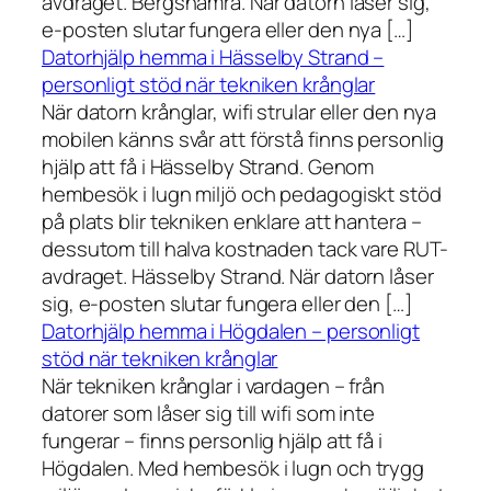
avdraget. Bergshamra. När datorn låser sig,
e-posten slutar fungera eller den nya […]
Datorhjälp hemma i Hässelby Strand –
personligt stöd när tekniken krånglar
När datorn krånglar, wifi strular eller den nya
mobilen känns svår att förstå finns personlig
hjälp att få i Hässelby Strand. Genom
hembesök i lugn miljö och pedagogiskt stöd
på plats blir tekniken enklare att hantera –
dessutom till halva kostnaden tack vare RUT-
avdraget. Hässelby Strand. När datorn låser
sig, e-posten slutar fungera eller den […]
Datorhjälp hemma i Högdalen – personligt
stöd när tekniken krånglar
När tekniken krånglar i vardagen – från
datorer som låser sig till wifi som inte
fungerar – finns personlig hjälp att få i
Högdalen. Med hembesök i lugn och trygg