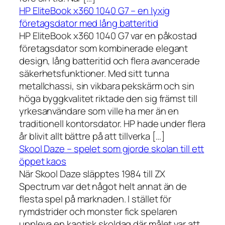
HP EliteBook x360 1040 G7 – en lyxig
företagsdator med lång batteritid
HP EliteBook x360 1040 G7 var en påkostad
företagsdator som kombinerade elegant
design, lång batteritid och flera avancerade
säkerhetsfunktioner. Med sitt tunna
metallchassi, sin vikbara pekskärm och sin
höga byggkvalitet riktade den sig främst till
yrkesanvändare som ville ha mer än en
traditionell kontorsdator. HP hade under flera
år blivit allt bättre på att tillverka […]
Skool Daze – spelet som gjorde skolan till ett
öppet kaos
När Skool Daze släpptes 1984 till ZX
Spectrum var det något helt annat än de
flesta spel på marknaden. I stället för
rymdstrider och monster fick spelaren
uppleva en kaotisk skoldag där målet var att