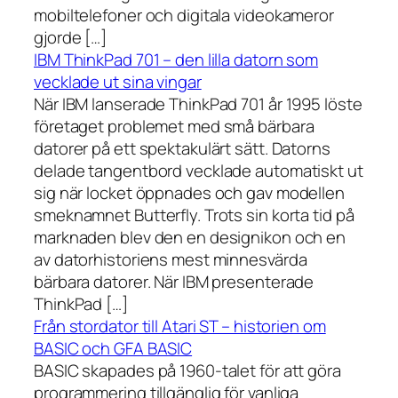
mobiltelefoner och digitala videokameror
gjorde […]
IBM ThinkPad 701 – den lilla datorn som
vecklade ut sina vingar
När IBM lanserade ThinkPad 701 år 1995 löste
företaget problemet med små bärbara
datorer på ett spektakulärt sätt. Datorns
delade tangentbord vecklade automatiskt ut
sig när locket öppnades och gav modellen
smeknamnet Butterfly. Trots sin korta tid på
marknaden blev den en designikon och en
av datorhistoriens mest minnesvärda
bärbara datorer. När IBM presenterade
ThinkPad […]
Från stordator till Atari ST – historien om
BASIC och GFA BASIC
BASIC skapades på 1960-talet för att göra
programmering tillgänglig för vanliga