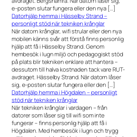
avdraget. Bergshamra. När datorn låser sig,
e-posten slutar fungera eller den nya […]
Datorhjälp hemma i Hässelby Strand –
personligt stöd när tekniken krånglar
När datorn krånglar, wifi strular eller den nya
mobilen känns svår att förstå finns personlig
hjälp att få i Hässelby Strand. Genom
hembesök i lugn miljö och pedagogiskt stöd
på plats blir tekniken enklare att hantera –
dessutom till halva kostnaden tack vare RUT-
avdraget. Hässelby Strand. När datorn låser
sig, e-posten slutar fungera eller den […]
Datorhjälp hemma i Högdalen – personligt
stöd när tekniken krånglar
När tekniken krånglar i vardagen – från
datorer som låser sig till wifi som inte
fungerar – finns personlig hjälp att få i
Högdalen. Med hembesök i lugn och trygg