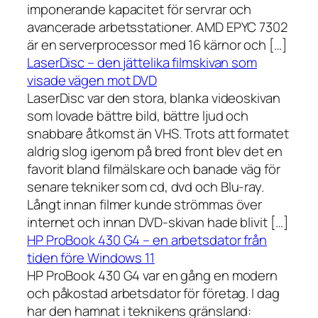
imponerande kapacitet för servrar och
avancerade arbetsstationer. AMD EPYC 7302
är en serverprocessor med 16 kärnor och […]
LaserDisc – den jättelika filmskivan som
visade vägen mot DVD
LaserDisc var den stora, blanka videoskivan
som lovade bättre bild, bättre ljud och
snabbare åtkomst än VHS. Trots att formatet
aldrig slog igenom på bred front blev det en
favorit bland filmälskare och banade väg för
senare tekniker som cd, dvd och Blu-ray.
Långt innan filmer kunde strömmas över
internet och innan DVD-skivan hade blivit […]
HP ProBook 430 G4 – en arbetsdator från
tiden före Windows 11
HP ProBook 430 G4 var en gång en modern
och påkostad arbetsdator för företag. I dag
har den hamnat i teknikens gränsland: