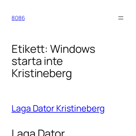
Hoppa
till
8086
innehåll
Etikett:
Windows
starta inte
Kristineberg
Laga Dator Kristineberg
Laga Dator