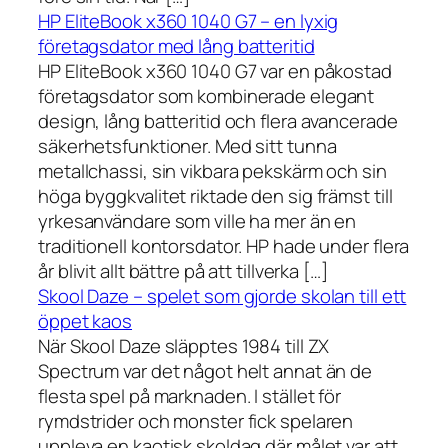
HP EliteBook x360 1040 G7 – en lyxig
företagsdator med lång batteritid
HP EliteBook x360 1040 G7 var en påkostad
företagsdator som kombinerade elegant
design, lång batteritid och flera avancerade
säkerhetsfunktioner. Med sitt tunna
metallchassi, sin vikbara pekskärm och sin
höga byggkvalitet riktade den sig främst till
yrkesanvändare som ville ha mer än en
traditionell kontorsdator. HP hade under flera
år blivit allt bättre på att tillverka […]
Skool Daze – spelet som gjorde skolan till ett
öppet kaos
När Skool Daze släpptes 1984 till ZX
Spectrum var det något helt annat än de
flesta spel på marknaden. I stället för
rymdstrider och monster fick spelaren
uppleva en kaotisk skoldag där målet var att