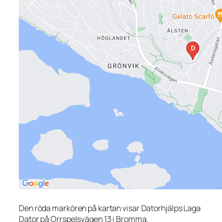
Den röda markören på kartan visar Datorhjälps Laga
Dator på Orrspelsvägen 13 i Bromma.