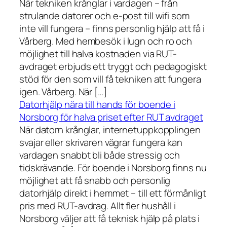
När tekniken krånglar i vardagen – från
strulande datorer och e-post till wifi som
inte vill fungera – finns personlig hjälp att få i
Vårberg. Med hembesök i lugn och ro och
möjlighet till halva kostnaden via RUT-
avdraget erbjuds ett tryggt och pedagogiskt
stöd för den som vill få tekniken att fungera
igen. Vårberg. När […]
Datorhjälp nära till hands för boende i
Norsborg för halva priset efter RUT avdraget
När datorn krånglar, internetuppkopplingen
svajar eller skrivaren vägrar fungera kan
vardagen snabbt bli både stressig och
tidskrävande. För boende i Norsborg finns nu
möjlighet att få snabb och personlig
datorhjälp direkt i hemmet – till ett förmånligt
pris med RUT-avdrag. Allt fler hushåll i
Norsborg väljer att få teknisk hjälp på plats i