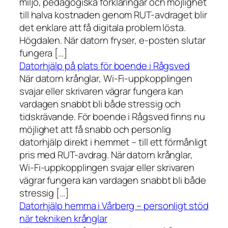
miljö, pedagogiska förklaringar och möjlighet
till halva kostnaden genom RUT-avdraget blir
det enklare att få digitala problem lösta.
Högdalen. När datorn fryser, e-posten slutar
fungera […]
Datorhjälp på plats för boende i Rågsved
När datorn krånglar, Wi-Fi-uppkopplingen
svajar eller skrivaren vägrar fungera kan
vardagen snabbt bli både stressig och
tidskrävande. För boende i Rågsved finns nu
möjlighet att få snabb och personlig
datorhjälp direkt i hemmet – till ett förmånligt
pris med RUT-avdrag. När datorn krånglar,
Wi-Fi-uppkopplingen svajar eller skrivaren
vägrar fungera kan vardagen snabbt bli både
stressig […]
Datorhjälp hemma i Vårberg – personligt stöd
när tekniken krånglar