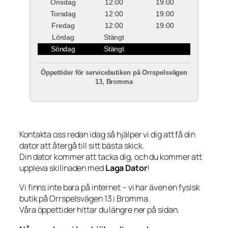
Onsdag
12:00
19:00
Torsdag
12:00
19:00
Fredag
12:00
19:00
Lördag
Stängt
Söndag
Stängt
Öppettider för servicebutiken på Orrspelsvägen
13, Bromma
Kontakta oss redan idag så hjälper vi dig att få din
dator att återgå till sitt bästa skick.
Din dator kommer att tacka dig, och du kommer att
uppleva skillnaden med
Laga Dator
!
Vi finns inte bara på internet – vi har även en fysisk
butik på Orrspelsvägen 13 i Bromma.
Våra öppettider hittar du längre ner på sidan.