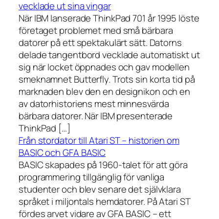
vecklade ut sina vingar
När IBM lanserade ThinkPad 701 år 1995 löste
företaget problemet med små bärbara
datorer på ett spektakulärt sätt. Datorns
delade tangentbord vecklade automatiskt ut
sig när locket öppnades och gav modellen
smeknamnet Butterfly. Trots sin korta tid på
marknaden blev den en designikon och en
av datorhistoriens mest minnesvärda
bärbara datorer. När IBM presenterade
ThinkPad […]
Från stordator till Atari ST – historien om
BASIC och GFA BASIC
BASIC skapades på 1960-talet för att göra
programmering tillgänglig för vanliga
studenter och blev senare det självklara
språket i miljontals hemdatorer. På Atari ST
fördes arvet vidare av GFA BASIC – ett