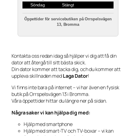
Söndag
Stängt
Öppettider för servicebutiken på Orrspelsvägen
13, Bromma
Kontakta oss redan idag så hjälper vi dig att få din
dator att återgå till sitt bästa skick.
Din dator kommer att tacka dig, och du kommer att
uppleva skillnaden med
Laga Dator
!
Vi finns inte bara på internet – vi har även en fysisk
butik på Orrspelsvägen 13 i Bromma.
Våra öppettider hittar du längre ner på sidan.
Några saker vi kan hjälpa dig med:
Hjälp med smartphone
Hjälp med smart-TV och TV-boxar – vi kan