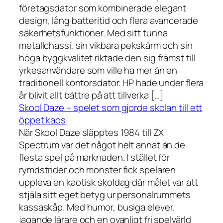
företagsdator som kombinerade elegant
design, lång batteritid och flera avancerade
säkerhetsfunktioner. Med sitt tunna
metallchassi, sin vikbara pekskärm och sin
höga byggkvalitet riktade den sig främst till
yrkesanvändare som ville ha mer än en
traditionell kontorsdator. HP hade under flera
år blivit allt bättre på att tillverka […]
Skool Daze – spelet som gjorde skolan till ett
öppet kaos
När Skool Daze släpptes 1984 till ZX
Spectrum var det något helt annat än de
flesta spel på marknaden. I stället för
rymdstrider och monster fick spelaren
uppleva en kaotisk skoldag där målet var att
stjäla sitt eget betyg ur personalrummets
kassaskåp. Med humor, busiga elever,
jagande lärare och en ovanligt fri spelvärld