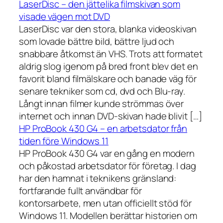
LaserDisc – den jättelika filmskivan som
visade vägen mot DVD
LaserDisc var den stora, blanka videoskivan
som lovade bättre bild, bättre ljud och
snabbare åtkomst än VHS. Trots att formatet
aldrig slog igenom på bred front blev det en
favorit bland filmälskare och banade väg för
senare tekniker som cd, dvd och Blu-ray.
Långt innan filmer kunde strömmas över
internet och innan DVD-skivan hade blivit […]
HP ProBook 430 G4 – en arbetsdator från
tiden före Windows 11
HP ProBook 430 G4 var en gång en modern
och påkostad arbetsdator för företag. I dag
har den hamnat i teknikens gränsland:
fortfarande fullt användbar för
kontorsarbete, men utan officiellt stöd för
Windows 11. Modellen berättar historien om