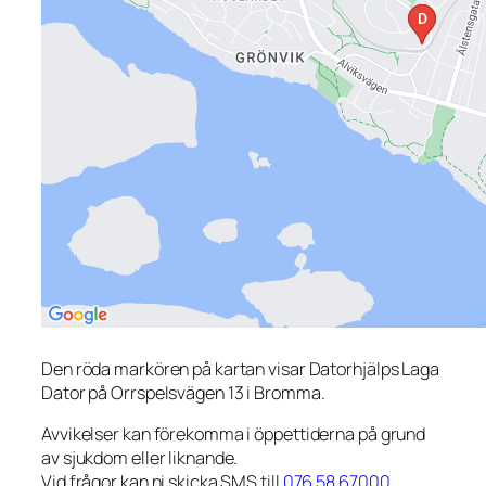
Den röda markören på kartan visar Datorhjälps Laga
Dator på Orrspelsvägen 13 i Bromma.
Avvikelser kan förekomma i öppettiderna på grund
av sjukdom eller liknande.
Vid frågor kan ni skicka SMS till
076 58 67000
.