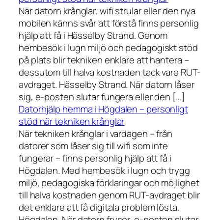
När datorn krånglar, wifi strular eller den nya
mobilen känns svår att förstå finns personlig
hjälp att få i Hässelby Strand. Genom
hembesök i lugn miljö och pedagogiskt stöd
på plats blir tekniken enklare att hantera –
dessutom till halva kostnaden tack vare RUT-
avdraget. Hässelby Strand. När datorn låser
sig, e-posten slutar fungera eller den […]
Datorhjälp hemma i Högdalen – personligt
stöd när tekniken krånglar
När tekniken krånglar i vardagen – från
datorer som låser sig till wifi som inte
fungerar – finns personlig hjälp att få i
Högdalen. Med hembesök i lugn och trygg
miljö, pedagogiska förklaringar och möjlighet
till halva kostnaden genom RUT-avdraget blir
det enklare att få digitala problem lösta.
Högdalen. När datorn fryser, e-posten slutar