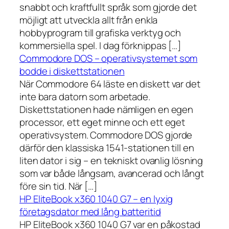
snabbt och kraftfullt språk som gjorde det
möjligt att utveckla allt från enkla
hobbyprogram till grafiska verktyg och
kommersiella spel. I dag förknippas […]
Commodore DOS – operativsystemet som
bodde i diskettstationen
När Commodore 64 läste en diskett var det
inte bara datorn som arbetade.
Diskettstationen hade nämligen en egen
processor, ett eget minne och ett eget
operativsystem. Commodore DOS gjorde
därför den klassiska 1541-stationen till en
liten dator i sig – en tekniskt ovanlig lösning
som var både långsam, avancerad och långt
före sin tid. När […]
HP EliteBook x360 1040 G7 – en lyxig
företagsdator med lång batteritid
HP EliteBook x360 1040 G7 var en påkostad