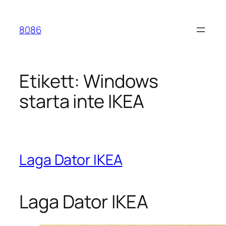
Hoppa
till
8086
innehåll
Etikett:
Windows
starta inte IKEA
Laga Dator IKEA
Laga Dator IKEA