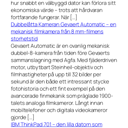
hur snabbt en välbyggd dator kan förlora sitt
ekonomiska värde – trots att hårdvaran
fortfarande fungerar. När […]
Dubbelåtta Kameran Gevaert Automatic – en
mekanisk filmkamera från 8 mm-filmens
storhetstid
Gevaert Automatic är en ovanlig mekanisk
dubbel-8-kamera från tiden före Gevaerts
sammanslagning med Agfa. Med fjäderdriven
motor, utbytbart Steinheil-objektiv och
filmhastigheter på upp till 32 bilder per
sekund är den både ett intressant stycke
fotohistoria och ett fint exempel på den
avancerade finmekanik som präglade 1900-
talets analoga filmkameror. Långt innan
mobiltelefoner och digitala videokameror
gjorde […]
IBM ThinkPad 701 – den lilla datorn som