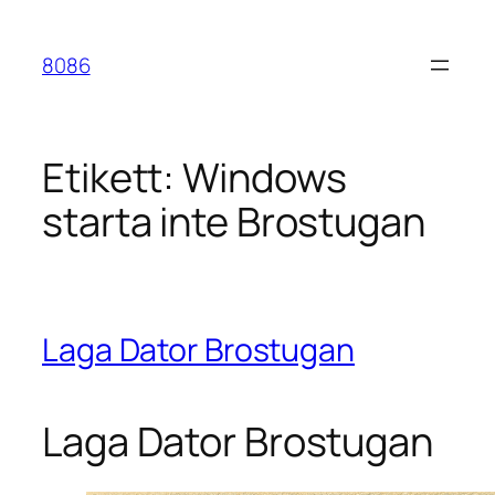
Hoppa
till
8086
innehåll
Etikett:
Windows
starta inte Brostugan
Laga Dator Brostugan
Laga Dator Brostugan