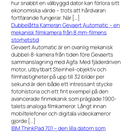
hur snabbt en välbyggd dator kan förlora sitt
ekonomiska värde – trots att hårdvaran
fortfarande fungerar. När […]
Dubbelåtta Kameran Gevaert Automatic – en
mekanisk filmkamera från 8 mm-filmens
storhetstid
Gevaert Automatic är en ovanlig mekanisk
dubbel-8-kamera från tiden före Gevaerts
sammanslagning med Agfa. Med fjäderdriven
motor, utbytbart Steinheil-objektiv och
filmhastigheter på upp till 32 bilder per
sekund är den både ett intressant stycke
fotohistoria och ett fint exempel på den
avancerade finmekanik som präglade 1900-
talets analoga filmkameror. Långt innan
mobiltelefoner och digitala videokameror
gjorde […]
IBM ThinkPad 701 – den lilla datorn som