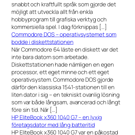
snabbt och kraftfullt språk som gjorde det
möjligt att utveckla allt från enkla
hobbyprogram till grafiska verktyg och
kommersiella spel. I dag förknippas […]
Commodore DOS – operativsystemet som
bodde i diskettstationen
När Commodore 64 läste en diskett var det
inte bara datorn som arbetade.
Diskettstationen hade nämligen en egen
processor, ett eget minne och ett eget
operativsystem. Commodore DOS gjorde
därför den klassiska 1541-stationen till en
liten dator i sig – en tekniskt ovanlig lösning
som var både långsam, avancerad och långt
före sin tid. När […]
HP EliteBook x360 1040 G7 – en lyxig
företagsdator med lång batteritid
HP EliteBook x360 1040 G7 var en påkostad