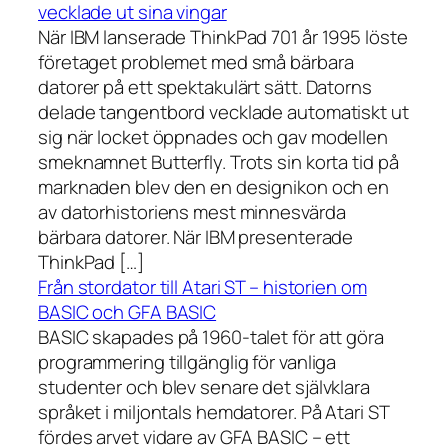
vecklade ut sina vingar
När IBM lanserade ThinkPad 701 år 1995 löste
företaget problemet med små bärbara
datorer på ett spektakulärt sätt. Datorns
delade tangentbord vecklade automatiskt ut
sig när locket öppnades och gav modellen
smeknamnet Butterfly. Trots sin korta tid på
marknaden blev den en designikon och en
av datorhistoriens mest minnesvärda
bärbara datorer. När IBM presenterade
ThinkPad […]
Från stordator till Atari ST – historien om
BASIC och GFA BASIC
BASIC skapades på 1960-talet för att göra
programmering tillgänglig för vanliga
studenter och blev senare det självklara
språket i miljontals hemdatorer. På Atari ST
fördes arvet vidare av GFA BASIC – ett