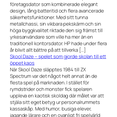
företagsdator som kombinerade elegant
design, lång batteritid och flera avancerade
säkerhetsfunktioner. Med sitt tunna
metallchassi, sin vikbara pekskärm och sin
höga byggkvalitet riktade den sig främst till
yrkesanvändare som ville ha mer än en
traditionell kontorsdator. HP hade under flera
år blivit allt bättre på att tillverka […]
Skool Daze – spelet som gjorde skolan till ett
öppet kaos
När Skool Daze släpptes 1984 till ZX
Spectrum var det något helt annat än de
flesta spel på marknaden. I stället för
rymdstrider och monster fick spelaren
uppleva en kaotisk skoldag där målet var att
stjäla sitt eget betyg ur personalrummets
kassaskåp. Med humor, busiga elever,
jagande lärare och en ovanligt fri spelvärld