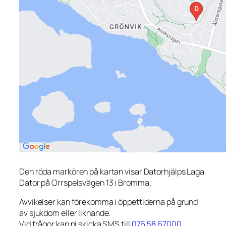
Den röda markören på kartan visar Datorhjälps Laga
Dator på Orrspelsvägen 13 i Bromma.
Avvikelser kan förekomma i öppettiderna på grund
av sjukdom eller liknande.
Vid frågor kan ni skicka SMS till
076 58 67000
.