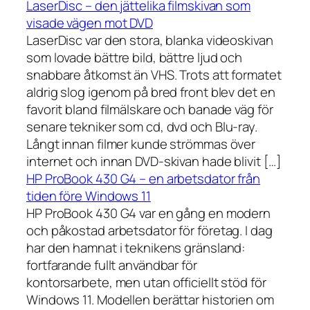
LaserDisc – den jättelika filmskivan som
visade vägen mot DVD
LaserDisc var den stora, blanka videoskivan
som lovade bättre bild, bättre ljud och
snabbare åtkomst än VHS. Trots att formatet
aldrig slog igenom på bred front blev det en
favorit bland filmälskare och banade väg för
senare tekniker som cd, dvd och Blu-ray.
Långt innan filmer kunde strömmas över
internet och innan DVD-skivan hade blivit […]
HP ProBook 430 G4 – en arbetsdator från
tiden före Windows 11
HP ProBook 430 G4 var en gång en modern
och påkostad arbetsdator för företag. I dag
har den hamnat i teknikens gränsland:
fortfarande fullt användbar för
kontorsarbete, men utan officiellt stöd för
Windows 11. Modellen berättar historien om