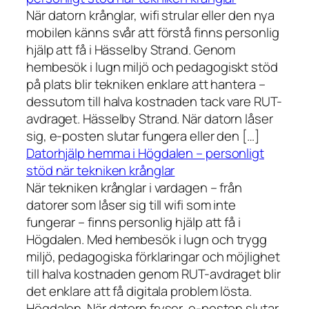
När datorn krånglar, wifi strular eller den nya
mobilen känns svår att förstå finns personlig
hjälp att få i Hässelby Strand. Genom
hembesök i lugn miljö och pedagogiskt stöd
på plats blir tekniken enklare att hantera –
dessutom till halva kostnaden tack vare RUT-
avdraget. Hässelby Strand. När datorn låser
sig, e-posten slutar fungera eller den […]
Datorhjälp hemma i Högdalen – personligt
stöd när tekniken krånglar
När tekniken krånglar i vardagen – från
datorer som låser sig till wifi som inte
fungerar – finns personlig hjälp att få i
Högdalen. Med hembesök i lugn och trygg
miljö, pedagogiska förklaringar och möjlighet
till halva kostnaden genom RUT-avdraget blir
det enklare att få digitala problem lösta.
Högdalen. När datorn fryser, e-posten slutar