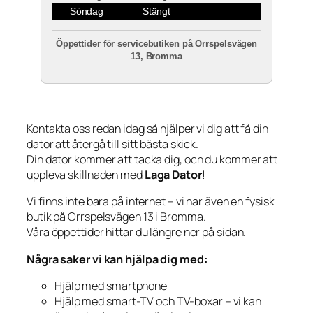
Söndag
Stängt
Öppettider för servicebutiken på Orrspelsvägen
13, Bromma
Kontakta oss redan idag så hjälper vi dig att få din
dator att återgå till sitt bästa skick.
Din dator kommer att tacka dig, och du kommer att
uppleva skillnaden med
Laga Dator
!
Vi finns inte bara på internet – vi har även en fysisk
butik på Orrspelsvägen 13 i Bromma.
Våra öppettider hittar du längre ner på sidan.
Några saker vi kan hjälpa dig med:
Hjälp med smartphone
Hjälp med smart-TV och TV-boxar – vi kan