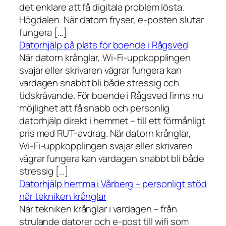
det enklare att få digitala problem lösta.
Högdalen. När datorn fryser, e-posten slutar
fungera […]
Datorhjälp på plats för boende i Rågsved
När datorn krånglar, Wi-Fi-uppkopplingen
svajar eller skrivaren vägrar fungera kan
vardagen snabbt bli både stressig och
tidskrävande. För boende i Rågsved finns nu
möjlighet att få snabb och personlig
datorhjälp direkt i hemmet – till ett förmånligt
pris med RUT-avdrag. När datorn krånglar,
Wi-Fi-uppkopplingen svajar eller skrivaren
vägrar fungera kan vardagen snabbt bli både
stressig […]
Datorhjälp hemma i Vårberg – personligt stöd
när tekniken krånglar
När tekniken krånglar i vardagen – från
strulande datorer och e-post till wifi som