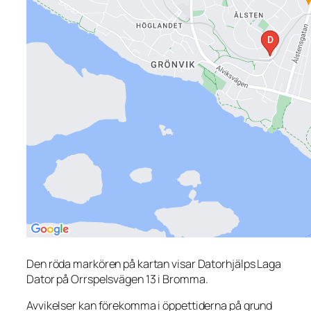
Den röda markören på kartan visar Datorhjälps Laga
Dator på Orrspelsvägen 13 i Bromma.
Avvikelser kan förekomma i öppettiderna på grund