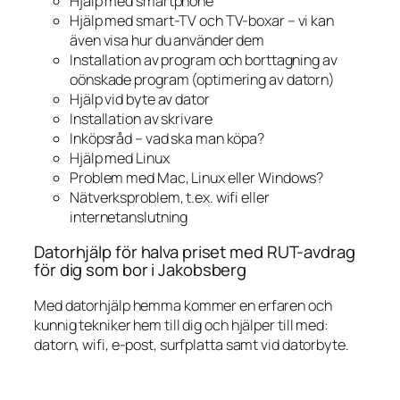
Hjälp med smartphone
Hjälp med smart-TV och TV-boxar – vi kan
även visa hur du använder dem
Installation av program och borttagning av
oönskade program (optimering av datorn)
Hjälp vid byte av dator
Installation av skrivare
Inköpsråd – vad ska man köpa?
Hjälp med Linux
Problem med Mac, Linux eller Windows?
Nätverksproblem, t.ex. wifi eller
internetanslutning
Datorhjälp för halva priset med RUT-avdrag
för dig som bor i Jakobsberg
Med datorhjälp hemma kommer en erfaren och
kunnig tekniker hem till dig och hjälper till med:
datorn, wifi, e-post, surfplatta samt vid datorbyte.