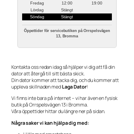
Fredag
12:00
19:00
Lördag
Stängt
Söndag
Stängt
Öppettider för servicebutiken på Orrspelsvägen
13, Bromma
Kontakta oss redan idag så hjälper vi dig att få din
dator att återgå till sitt bästa skick.
Din dator kommer att tacka dig, och du kommer att
uppleva skillnaden med
Laga Dator
!
Vi finns inte bara på internet – vi har även en fysisk
butik på Orrspelsvägen 13 i Bromma.
Våra öppettider hittar du längre ner på sidan.
Några saker vi kan hjälpa dig med: