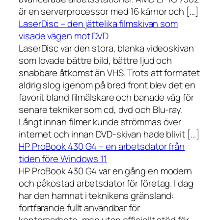
är en serverprocessor med 16 kärnor och […]
LaserDisc – den jättelika filmskivan som
visade vägen mot DVD
LaserDisc var den stora, blanka videoskivan
som lovade bättre bild, bättre ljud och
snabbare åtkomst än VHS. Trots att formatet
aldrig slog igenom på bred front blev det en
favorit bland filmälskare och banade väg för
senare tekniker som cd, dvd och Blu-ray.
Långt innan filmer kunde strömmas över
internet och innan DVD-skivan hade blivit […]
HP ProBook 430 G4 – en arbetsdator från
tiden före Windows 11
HP ProBook 430 G4 var en gång en modern
och påkostad arbetsdator för företag. I dag
har den hamnat i teknikens gränsland:
fortfarande fullt användbar för