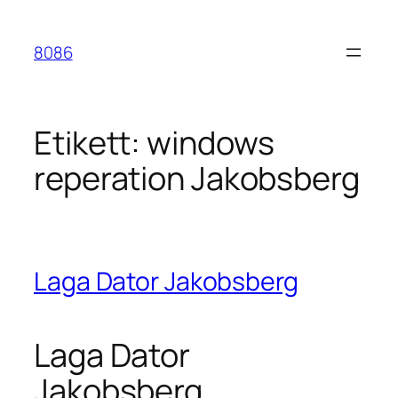
Hoppa
till
8086
innehåll
Etikett:
windows
reperation Jakobsberg
Laga Dator Jakobsberg
Laga Dator
Jakobsberg