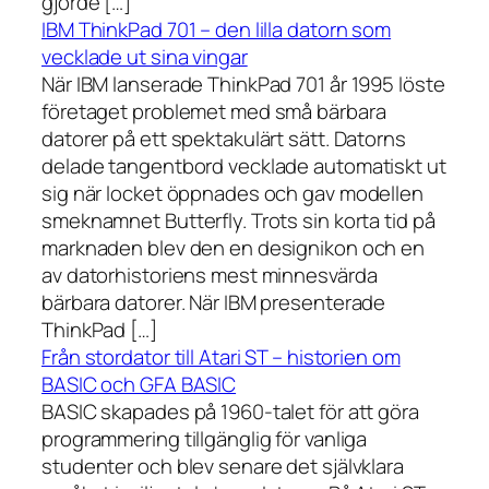
gjorde […]
IBM ThinkPad 701 – den lilla datorn som
vecklade ut sina vingar
När IBM lanserade ThinkPad 701 år 1995 löste
företaget problemet med små bärbara
datorer på ett spektakulärt sätt. Datorns
delade tangentbord vecklade automatiskt ut
sig när locket öppnades och gav modellen
smeknamnet Butterfly. Trots sin korta tid på
marknaden blev den en designikon och en
av datorhistoriens mest minnesvärda
bärbara datorer. När IBM presenterade
ThinkPad […]
Från stordator till Atari ST – historien om
BASIC och GFA BASIC
BASIC skapades på 1960-talet för att göra
programmering tillgänglig för vanliga
studenter och blev senare det självklara