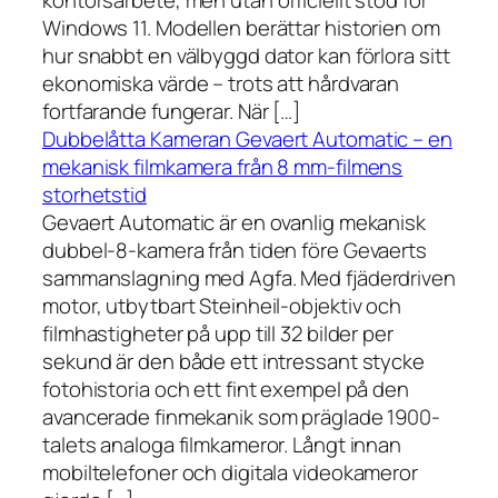
kontorsarbete, men utan officiellt stöd för
Windows 11. Modellen berättar historien om
hur snabbt en välbyggd dator kan förlora sitt
ekonomiska värde – trots att hårdvaran
fortfarande fungerar. När […]
Dubbelåtta Kameran Gevaert Automatic – en
mekanisk filmkamera från 8 mm-filmens
storhetstid
Gevaert Automatic är en ovanlig mekanisk
dubbel-8-kamera från tiden före Gevaerts
sammanslagning med Agfa. Med fjäderdriven
motor, utbytbart Steinheil-objektiv och
filmhastigheter på upp till 32 bilder per
sekund är den både ett intressant stycke
fotohistoria och ett fint exempel på den
avancerade finmekanik som präglade 1900-
talets analoga filmkameror. Långt innan
mobiltelefoner och digitala videokameror