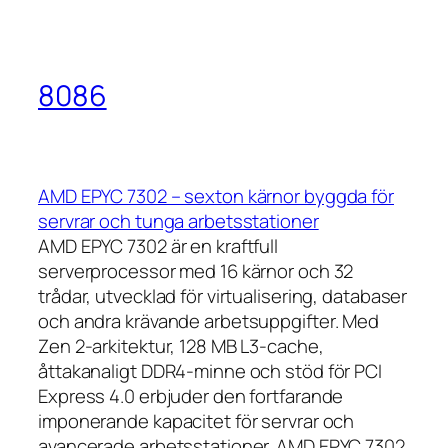
8086
AMD EPYC 7302 – sexton kärnor byggda för
servrar och tunga arbetsstationer
AMD EPYC 7302 är en kraftfull
serverprocessor med 16 kärnor och 32
trådar, utvecklad för virtualisering, databaser
och andra krävande arbetsuppgifter. Med
Zen 2-arkitektur, 128 MB L3-cache,
åttakanaligt DDR4-minne och stöd för PCI
Express 4.0 erbjuder den fortfarande
imponerande kapacitet för servrar och
avancerade arbetsstationer. AMD EPYC 7302