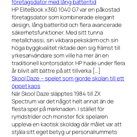
företagsdator med lång batteritid
HP EliteBook x360 1040 G7 var en påkostad
företagsdator som kombinerade elegant
design, lång batteritid och flera avancerade
säkerhetsfunktioner. Med sitt tunna
metallchassi, sin vikbara pekskärm och sin
höga byggkvalitet riktade den sig främst till
yrkesanvändare som ville ha mer än en
traditionell kontorsdator. HP hade under flera
år blivit allt bättre på att tillverka […]
Skool Daze – spelet som gjorde skolan till ett
öppet kaos
När Skool Daze släpptes 1984 till ZX
Spectrum var det något helt annat än de
flesta spel på marknaden. I stället för
rymdstrider och monster fick spelaren
uppleva en kaotisk skoldag där målet var att
stjäla sitt eget betyg ur personalrummets