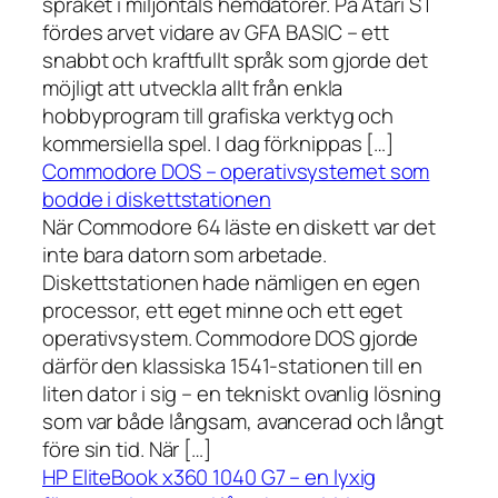
språket i miljontals hemdatorer. På Atari ST
fördes arvet vidare av GFA BASIC – ett
snabbt och kraftfullt språk som gjorde det
möjligt att utveckla allt från enkla
hobbyprogram till grafiska verktyg och
kommersiella spel. I dag förknippas […]
Commodore DOS – operativsystemet som
bodde i diskettstationen
När Commodore 64 läste en diskett var det
inte bara datorn som arbetade.
Diskettstationen hade nämligen en egen
processor, ett eget minne och ett eget
operativsystem. Commodore DOS gjorde
därför den klassiska 1541-stationen till en
liten dator i sig – en tekniskt ovanlig lösning
som var både långsam, avancerad och långt
före sin tid. När […]
HP EliteBook x360 1040 G7 – en lyxig