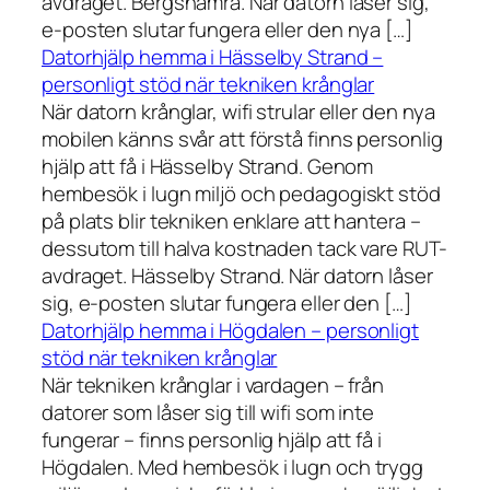
avdraget. Bergshamra. När datorn låser sig,
e-posten slutar fungera eller den nya […]
Datorhjälp hemma i Hässelby Strand –
personligt stöd när tekniken krånglar
När datorn krånglar, wifi strular eller den nya
mobilen känns svår att förstå finns personlig
hjälp att få i Hässelby Strand. Genom
hembesök i lugn miljö och pedagogiskt stöd
på plats blir tekniken enklare att hantera –
dessutom till halva kostnaden tack vare RUT-
avdraget. Hässelby Strand. När datorn låser
sig, e-posten slutar fungera eller den […]
Datorhjälp hemma i Högdalen – personligt
stöd när tekniken krånglar
När tekniken krånglar i vardagen – från
datorer som låser sig till wifi som inte
fungerar – finns personlig hjälp att få i
Högdalen. Med hembesök i lugn och trygg