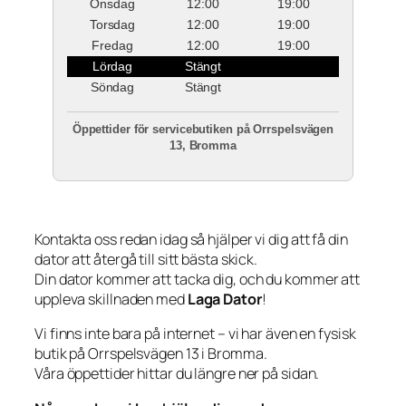
Onsdag
12:00
19:00
Torsdag
12:00
19:00
Fredag
12:00
19:00
Lördag
Stängt
Söndag
Stängt
Öppettider för servicebutiken på Orrspelsvägen
13, Bromma
Kontakta oss redan idag så hjälper vi dig att få din
dator att återgå till sitt bästa skick.
Din dator kommer att tacka dig, och du kommer att
uppleva skillnaden med
Laga Dator
!
Vi finns inte bara på internet – vi har även en fysisk
butik på Orrspelsvägen 13 i Bromma.
Våra öppettider hittar du längre ner på sidan.