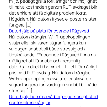
miljö, pedagogiska förklaringar och möjlighet
till halva kostnaden genom RUT-avdraget blir
det enklare att få digitala problem lösta.
Högdalen. När datorn fryser, e-posten slutar
fungera […]
Datorhjälp på plats för boende i Rågsved
När datorn krånglar, Wi-Fi-uppkopplingen
svajar eller skrivaren vägrar fungera kan
vardagen snabbt bli både stressig och
tidskrävande. För boende i Rågsved finns nu
möjlighet att få snabb och personlig
datorhjälp direkt i hemmet – till ett förmånligt
pris med RUT-avdrag. När datorn krånglar,
Wi-Fi-uppkopplingen svajar eller skrivaren
vägrar fungera kan vardagen snabbt bli både
stressig […]
Datorhjälp hemma i Vårberg – personligt stöd
när tekniken krånglar