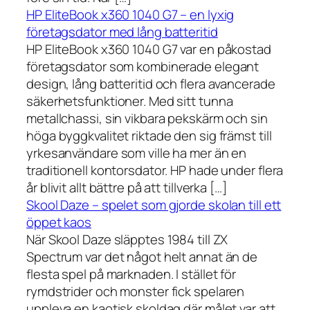
HP EliteBook x360 1040 G7 – en lyxig
företagsdator med lång batteritid
HP EliteBook x360 1040 G7 var en påkostad
företagsdator som kombinerade elegant
design, lång batteritid och flera avancerade
säkerhetsfunktioner. Med sitt tunna
metallchassi, sin vikbara pekskärm och sin
höga byggkvalitet riktade den sig främst till
yrkesanvändare som ville ha mer än en
traditionell kontorsdator. HP hade under flera
år blivit allt bättre på att tillverka […]
Skool Daze – spelet som gjorde skolan till ett
öppet kaos
När Skool Daze släpptes 1984 till ZX
Spectrum var det något helt annat än de
flesta spel på marknaden. I stället för
rymdstrider och monster fick spelaren
uppleva en kaotisk skoldag där målet var att