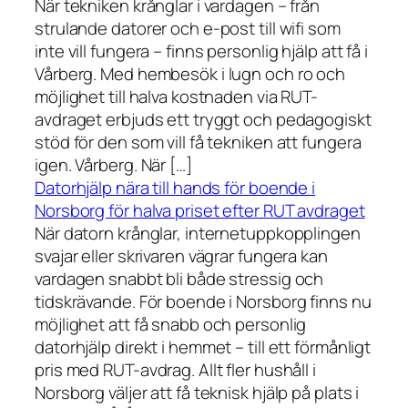
När tekniken krånglar i vardagen – från
strulande datorer och e-post till wifi som
inte vill fungera – finns personlig hjälp att få i
Vårberg. Med hembesök i lugn och ro och
möjlighet till halva kostnaden via RUT-
avdraget erbjuds ett tryggt och pedagogiskt
stöd för den som vill få tekniken att fungera
igen. Vårberg. När […]
Datorhjälp nära till hands för boende i
Norsborg för halva priset efter RUT avdraget
När datorn krånglar, internetuppkopplingen
svajar eller skrivaren vägrar fungera kan
vardagen snabbt bli både stressig och
tidskrävande. För boende i Norsborg finns nu
möjlighet att få snabb och personlig
datorhjälp direkt i hemmet – till ett förmånligt
pris med RUT-avdrag. Allt fler hushåll i
Norsborg väljer att få teknisk hjälp på plats i