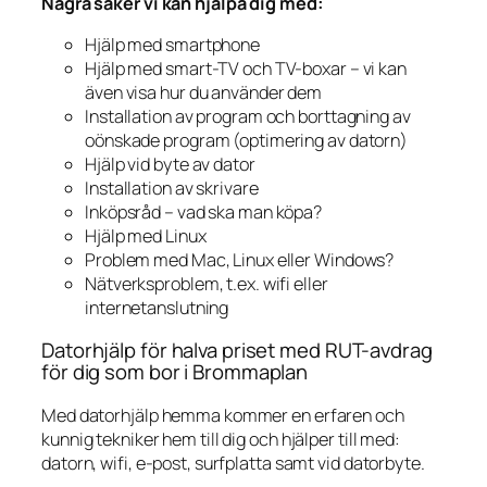
Några saker vi kan hjälpa dig med:
Hjälp med smartphone
Hjälp med smart-TV och TV-boxar – vi kan
även visa hur du använder dem
Installation av program och borttagning av
oönskade program (optimering av datorn)
Hjälp vid byte av dator
Installation av skrivare
Inköpsråd – vad ska man köpa?
Hjälp med Linux
Problem med Mac, Linux eller Windows?
Nätverksproblem, t.ex. wifi eller
internetanslutning
Datorhjälp för halva priset med RUT-avdrag
för dig som bor i Brommaplan
Med datorhjälp hemma kommer en erfaren och
kunnig tekniker hem till dig och hjälper till med:
datorn, wifi, e-post, surfplatta samt vid datorbyte.