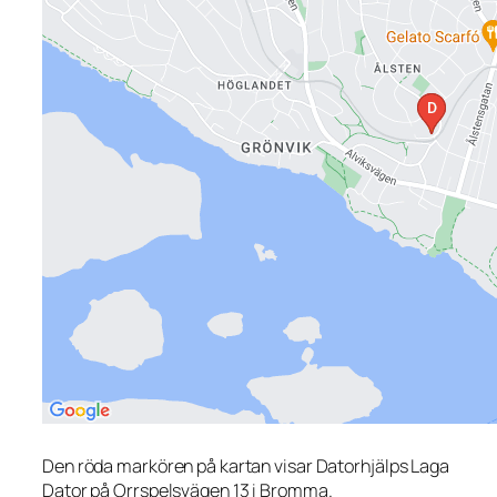
Den röda markören på kartan visar Datorhjälps Laga
Dator på Orrspelsvägen 13 i Bromma.