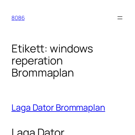
Hoppa
till
8086
innehåll
Etikett:
windows
reperation
Brommaplan
Laga Dator Brommaplan
Laga Dator