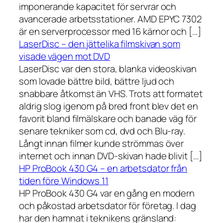
imponerande kapacitet för servrar och
avancerade arbetsstationer. AMD EPYC 7302
är en serverprocessor med 16 kärnor och […]
LaserDisc – den jättelika filmskivan som
visade vägen mot DVD
LaserDisc var den stora, blanka videoskivan
som lovade bättre bild, bättre ljud och
snabbare åtkomst än VHS. Trots att formatet
aldrig slog igenom på bred front blev det en
favorit bland filmälskare och banade väg för
senare tekniker som cd, dvd och Blu-ray.
Långt innan filmer kunde strömmas över
internet och innan DVD-skivan hade blivit […]
HP ProBook 430 G4 – en arbetsdator från
tiden före Windows 11
HP ProBook 430 G4 var en gång en modern
och påkostad arbetsdator för företag. I dag
har den hamnat i teknikens gränsland: