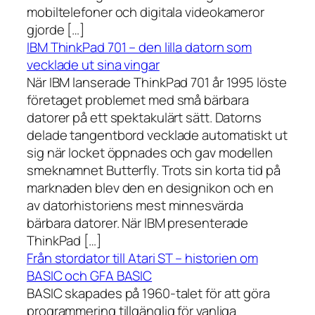
mobiltelefoner och digitala videokameror
gjorde […]
IBM ThinkPad 701 – den lilla datorn som
vecklade ut sina vingar
När IBM lanserade ThinkPad 701 år 1995 löste
företaget problemet med små bärbara
datorer på ett spektakulärt sätt. Datorns
delade tangentbord vecklade automatiskt ut
sig när locket öppnades och gav modellen
smeknamnet Butterfly. Trots sin korta tid på
marknaden blev den en designikon och en
av datorhistoriens mest minnesvärda
bärbara datorer. När IBM presenterade
ThinkPad […]
Från stordator till Atari ST – historien om
BASIC och GFA BASIC
BASIC skapades på 1960-talet för att göra
programmering tillgänglig för vanliga