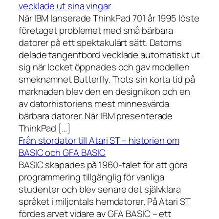
vecklade ut sina vingar
När IBM lanserade ThinkPad 701 år 1995 löste
företaget problemet med små bärbara
datorer på ett spektakulärt sätt. Datorns
delade tangentbord vecklade automatiskt ut
sig när locket öppnades och gav modellen
smeknamnet Butterfly. Trots sin korta tid på
marknaden blev den en designikon och en
av datorhistoriens mest minnesvärda
bärbara datorer. När IBM presenterade
ThinkPad […]
Från stordator till Atari ST – historien om
BASIC och GFA BASIC
BASIC skapades på 1960-talet för att göra
programmering tillgänglig för vanliga
studenter och blev senare det självklara
språket i miljontals hemdatorer. På Atari ST
fördes arvet vidare av GFA BASIC – ett