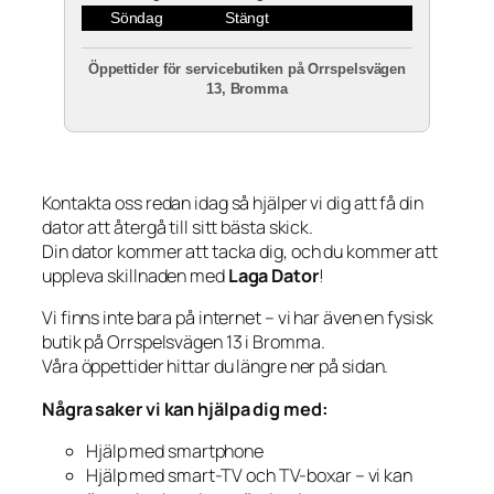
Söndag
Stängt
Öppettider för servicebutiken på Orrspelsvägen
13, Bromma
Kontakta oss redan idag så hjälper vi dig att få din
dator att återgå till sitt bästa skick.
Din dator kommer att tacka dig, och du kommer att
uppleva skillnaden med
Laga Dator
!
Vi finns inte bara på internet – vi har även en fysisk
butik på Orrspelsvägen 13 i Bromma.
Våra öppettider hittar du längre ner på sidan.
Några saker vi kan hjälpa dig med:
Hjälp med smartphone
Hjälp med smart-TV och TV-boxar – vi kan