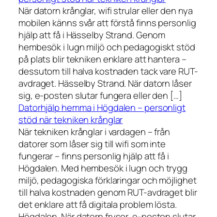
När datorn krånglar, wifi strular eller den nya
mobilen känns svår att förstå finns personlig
hjälp att få i Hässelby Strand. Genom
hembesök i lugn miljö och pedagogiskt stöd
på plats blir tekniken enklare att hantera –
dessutom till halva kostnaden tack vare RUT-
avdraget. Hässelby Strand. När datorn låser
sig, e-posten slutar fungera eller den […]
Datorhjälp hemma i Högdalen – personligt
stöd när tekniken krånglar
När tekniken krånglar i vardagen – från
datorer som låser sig till wifi som inte
fungerar – finns personlig hjälp att få i
Högdalen. Med hembesök i lugn och trygg
miljö, pedagogiska förklaringar och möjlighet
till halva kostnaden genom RUT-avdraget blir
det enklare att få digitala problem lösta.
Högdalen. När datorn fryser, e-posten slutar