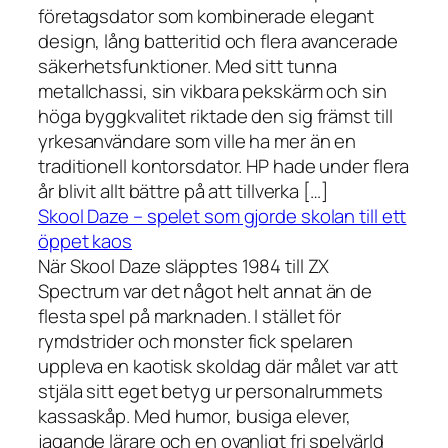
företagsdator som kombinerade elegant
design, lång batteritid och flera avancerade
säkerhetsfunktioner. Med sitt tunna
metallchassi, sin vikbara pekskärm och sin
höga byggkvalitet riktade den sig främst till
yrkesanvändare som ville ha mer än en
traditionell kontorsdator. HP hade under flera
år blivit allt bättre på att tillverka […]
Skool Daze – spelet som gjorde skolan till ett
öppet kaos
När Skool Daze släpptes 1984 till ZX
Spectrum var det något helt annat än de
flesta spel på marknaden. I stället för
rymdstrider och monster fick spelaren
uppleva en kaotisk skoldag där målet var att
stjäla sitt eget betyg ur personalrummets
kassaskåp. Med humor, busiga elever,
jagande lärare och en ovanligt fri spelvärld