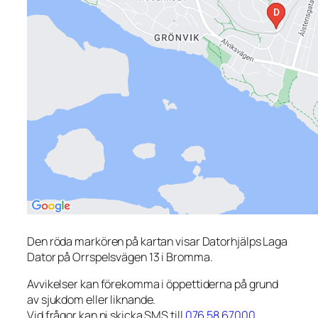
Den röda markören på kartan visar Datorhjälps Laga
Dator på Orrspelsvägen 13 i Bromma.
Avvikelser kan förekomma i öppettiderna på grund
av sjukdom eller liknande.
Vid frågor kan ni skicka SMS till
076 58 67000
.