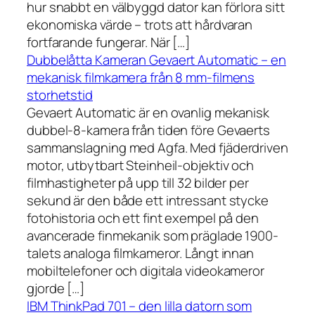
hur snabbt en välbyggd dator kan förlora sitt
ekonomiska värde – trots att hårdvaran
fortfarande fungerar. När […]
Dubbelåtta Kameran Gevaert Automatic – en
mekanisk filmkamera från 8 mm-filmens
storhetstid
Gevaert Automatic är en ovanlig mekanisk
dubbel-8-kamera från tiden före Gevaerts
sammanslagning med Agfa. Med fjäderdriven
motor, utbytbart Steinheil-objektiv och
filmhastigheter på upp till 32 bilder per
sekund är den både ett intressant stycke
fotohistoria och ett fint exempel på den
avancerade finmekanik som präglade 1900-
talets analoga filmkameror. Långt innan
mobiltelefoner och digitala videokameror
gjorde […]
IBM ThinkPad 701 – den lilla datorn som