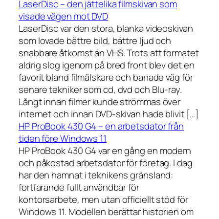
LaserDisc – den jättelika filmskivan som
visade vägen mot DVD
LaserDisc var den stora, blanka videoskivan
som lovade bättre bild, bättre ljud och
snabbare åtkomst än VHS. Trots att formatet
aldrig slog igenom på bred front blev det en
favorit bland filmälskare och banade väg för
senare tekniker som cd, dvd och Blu-ray.
Långt innan filmer kunde strömmas över
internet och innan DVD-skivan hade blivit […]
HP ProBook 430 G4 – en arbetsdator från
tiden före Windows 11
HP ProBook 430 G4 var en gång en modern
och påkostad arbetsdator för företag. I dag
har den hamnat i teknikens gränsland:
fortfarande fullt användbar för
kontorsarbete, men utan officiellt stöd för
Windows 11. Modellen berättar historien om