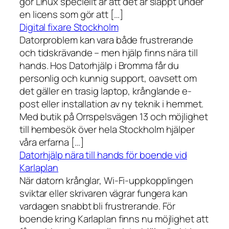
gör Linux speciellt är att det är släppt under
en licens som gör att […]
Digital fixare Stockholm
Datorproblem kan vara både frustrerande
och tidskrävande – men hjälp finns nära till
hands. Hos Datorhjälp i Bromma får du
personlig och kunnig support, oavsett om
det gäller en trasig laptop, krånglande e-
post eller installation av ny teknik i hemmet.
Med butik på Orrspelsvägen 13 och möjlighet
till hembesök över hela Stockholm hjälper
våra erfarna […]
Datorhjälp nära till hands för boende vid
Karlaplan
När datorn krånglar, Wi-Fi-uppkopplingen
sviktar eller skrivaren vägrar fungera kan
vardagen snabbt bli frustrerande. För
boende kring Karlaplan finns nu möjlighet att