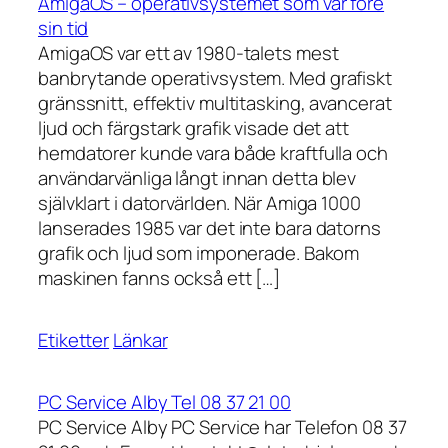
AmigaOS – operativsystemet som var före
sin tid
AmigaOS var ett av 1980-talets mest
banbrytande operativsystem. Med grafiskt
gränssnitt, effektiv multitasking, avancerat
ljud och färgstark grafik visade det att
hemdatorer kunde vara både kraftfulla och
användarvänliga långt innan detta blev
självklart i datorvärlden. När Amiga 1000
lanserades 1985 var det inte bara datorns
grafik och ljud som imponerade. Bakom
maskinen fanns också ett […]
Etiketter
Länkar
PC Service Alby Tel 08 37 21 00
PC Service Alby PC Service har Telefon 08 37