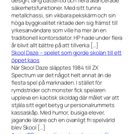
design, lång batteritid och flera avancerade
säkerhetsfunktioner. Med sitt tunna
metallchassi, sin vikbara pekskärm och sin
höga byggkvalitet riktade den sig främst till
yrkesanvändare som ville ha mer än en
traditionell kontorsdator. HP hade under flera
år blivit allt bättre på att tillverka […]
Skool Daze – spelet som gjorde skolan till ett
öppet kaos
När Skool Daze släpptes 1984 till ZX
Spectrum var det något helt annat än de
flesta spel på marknaden. I stället för
rymdstrider och monster fick spelaren
uppleva en kaotisk skoldag där målet var att
stjäla sitt eget betyg ur personalrummets
kassaskåp. Med humor, busiga elever,
jagande lärare och en ovanligt fri spelvärld
blev Skool […]