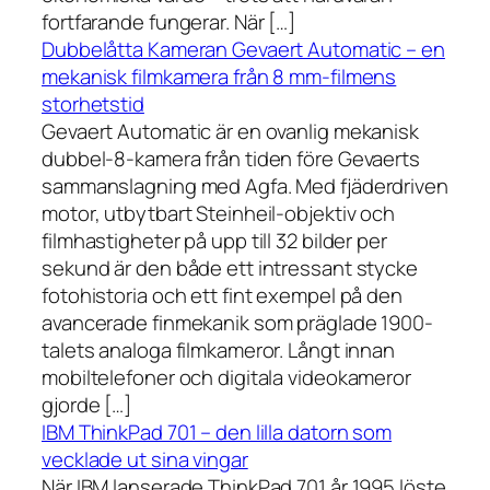
fortfarande fungerar. När […]
Dubbelåtta Kameran Gevaert Automatic – en
mekanisk filmkamera från 8 mm-filmens
storhetstid
Gevaert Automatic är en ovanlig mekanisk
dubbel-8-kamera från tiden före Gevaerts
sammanslagning med Agfa. Med fjäderdriven
motor, utbytbart Steinheil-objektiv och
filmhastigheter på upp till 32 bilder per
sekund är den både ett intressant stycke
fotohistoria och ett fint exempel på den
avancerade finmekanik som präglade 1900-
talets analoga filmkameror. Långt innan
mobiltelefoner och digitala videokameror
gjorde […]
IBM ThinkPad 701 – den lilla datorn som
vecklade ut sina vingar
När IBM lanserade ThinkPad 701 år 1995 löste