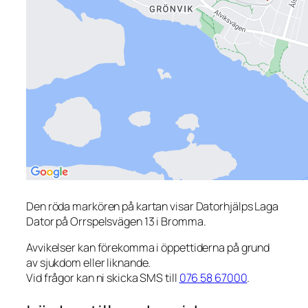
Den röda markören på kartan visar Datorhjälps Laga
Dator på Orrspelsvägen 13 i Bromma.
Avvikelser kan förekomma i öppettiderna på grund
av sjukdom eller liknande.
Vid frågor kan ni skicka SMS till
076 58 67000
.