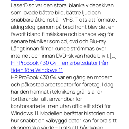
LaserDisc var den stora, blanka videoskivan
som lovade bättre bild, bättre ljud och
snabbare åtkomst än VHS. Trots att formatet
aldrig slog igenom på bred front blev det en
favorit bland filmälskare och banade väg för
senare tekniker som cd, dvd och Blu-ray.
Långt innan filmer kunde strömmas över
internet och innan DVD-skivan hade blivit […]
HP ProBook 430 G4 – en arbetsdator från
tiden före Windows 11
HP ProBook 430 G4 var en gång en modern
och påkostad arbetsdator för företag. I dag
har den hamnat i teknikens gränsland:
fortfarande fullt användbar för
kontorsarbete, men utan officiellt stöd för
Windows 11. Modellen berättar historien om
hur snabbt en välbyggd dator kan förlora sitt
ekonomiska värde – trots att hårdvaran