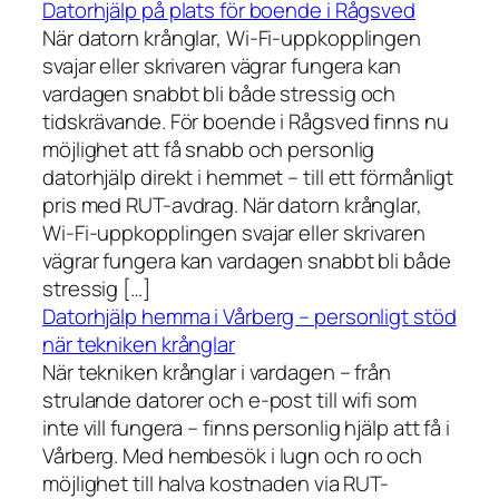
Datorhjälp på plats för boende i Rågsved
När datorn krånglar, Wi-Fi-uppkopplingen
svajar eller skrivaren vägrar fungera kan
vardagen snabbt bli både stressig och
tidskrävande. För boende i Rågsved finns nu
möjlighet att få snabb och personlig
datorhjälp direkt i hemmet – till ett förmånligt
pris med RUT-avdrag. När datorn krånglar,
Wi-Fi-uppkopplingen svajar eller skrivaren
vägrar fungera kan vardagen snabbt bli både
stressig […]
Datorhjälp hemma i Vårberg – personligt stöd
när tekniken krånglar
När tekniken krånglar i vardagen – från
strulande datorer och e-post till wifi som
inte vill fungera – finns personlig hjälp att få i
Vårberg. Med hembesök i lugn och ro och
möjlighet till halva kostnaden via RUT-