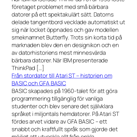
företaget problemet med små bärbara
datorer på ett spektakulärt sätt. Datorns
delade tangentbord vecklade automatiskt ut
sig när locket öppnades och gav modellen
smeknamnet Butterfly. Trots sin korta tid på
marknaden blev den en designikon och en
av datorhistoriens mest minnesvärda
bärbara datorer. När IBM presenterade
ThinkPad […]
Från stordator till Atari ST – historien om
BASIC och GFA BASIC
BASIC skapades på 1960-talet för att göra
programmering tillgänglig för vanliga
studenter och blev senare det självklara
språket i miljontals hemdatorer. På Atari ST
fördes arvet vidare av GFA BASIC – ett
snabbt och kraftfullt språk som gjorde det
möjligt att utveckla allt från enkla