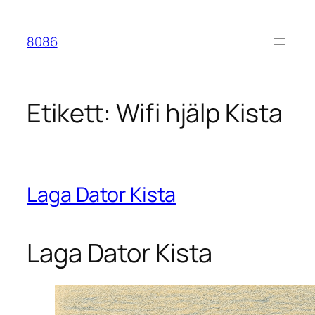
Hoppa
till
8086
innehåll
Etikett:
Wifi hjälp Kista
Laga Dator Kista
Laga Dator Kista