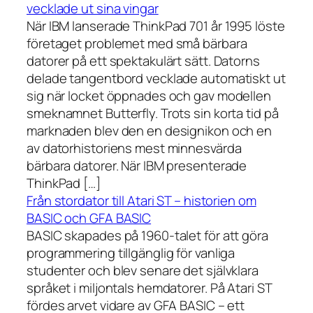
vecklade ut sina vingar
När IBM lanserade ThinkPad 701 år 1995 löste
företaget problemet med små bärbara
datorer på ett spektakulärt sätt. Datorns
delade tangentbord vecklade automatiskt ut
sig när locket öppnades och gav modellen
smeknamnet Butterfly. Trots sin korta tid på
marknaden blev den en designikon och en
av datorhistoriens mest minnesvärda
bärbara datorer. När IBM presenterade
ThinkPad […]
Från stordator till Atari ST – historien om
BASIC och GFA BASIC
BASIC skapades på 1960-talet för att göra
programmering tillgänglig för vanliga
studenter och blev senare det självklara
språket i miljontals hemdatorer. På Atari ST
fördes arvet vidare av GFA BASIC – ett