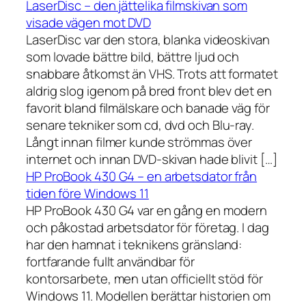
LaserDisc – den jättelika filmskivan som
visade vägen mot DVD
LaserDisc var den stora, blanka videoskivan
som lovade bättre bild, bättre ljud och
snabbare åtkomst än VHS. Trots att formatet
aldrig slog igenom på bred front blev det en
favorit bland filmälskare och banade väg för
senare tekniker som cd, dvd och Blu-ray.
Långt innan filmer kunde strömmas över
internet och innan DVD-skivan hade blivit […]
HP ProBook 430 G4 – en arbetsdator från
tiden före Windows 11
HP ProBook 430 G4 var en gång en modern
och påkostad arbetsdator för företag. I dag
har den hamnat i teknikens gränsland:
fortfarande fullt användbar för
kontorsarbete, men utan officiellt stöd för
Windows 11. Modellen berättar historien om