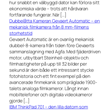
hur snabbt en välbyggd dator kan förlora sitt
ekonomiska värde – trots att hårdvaran
fortfarande fungerar. När […]
Dubbelåtta Kameran Gevaert Automatic – en
mekanisk filmkamera från 8 mm-filmens
storhetstid
Gevaert Automatic är en ovanlig mekanisk
dubbel-8-kamera från tiden före Gevaerts
sammanslagning med Agfa. Med fjäderdriven
motor, utbytbart Steinheil-objektiv och
filmhastigheter på upp till 32 bilder per
sekund är den både ett intressant stycke
fotohistoria och ett fint exempel på den
avancerade finmekanik som präglade 1900-
talets analoga filmkameror. Långt innan
mobiltelefoner och digitala videokameror
gjorde […]
IBM ThinkPad 701 – den lilla datorn som