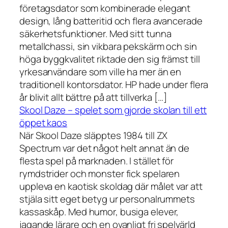
företagsdator som kombinerade elegant
design, lång batteritid och flera avancerade
säkerhetsfunktioner. Med sitt tunna
metallchassi, sin vikbara pekskärm och sin
höga byggkvalitet riktade den sig främst till
yrkesanvändare som ville ha mer än en
traditionell kontorsdator. HP hade under flera
år blivit allt bättre på att tillverka […]
Skool Daze – spelet som gjorde skolan till ett
öppet kaos
När Skool Daze släpptes 1984 till ZX
Spectrum var det något helt annat än de
flesta spel på marknaden. I stället för
rymdstrider och monster fick spelaren
uppleva en kaotisk skoldag där målet var att
stjäla sitt eget betyg ur personalrummets
kassaskåp. Med humor, busiga elever,
jagande lärare och en ovanligt fri spelvärld