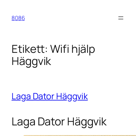
Hoppa
till
8086
innehåll
Etikett:
Wifi hjälp
Häggvik
Laga Dator Häggvik
Laga Dator Häggvik