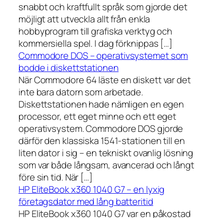
snabbt och kraftfullt språk som gjorde det
möjligt att utveckla allt från enkla
hobbyprogram till grafiska verktyg och
kommersiella spel. I dag förknippas […]
Commodore DOS – operativsystemet som
bodde i diskettstationen
När Commodore 64 läste en diskett var det
inte bara datorn som arbetade.
Diskettstationen hade nämligen en egen
processor, ett eget minne och ett eget
operativsystem. Commodore DOS gjorde
därför den klassiska 1541-stationen till en
liten dator i sig – en tekniskt ovanlig lösning
som var både långsam, avancerad och långt
före sin tid. När […]
HP EliteBook x360 1040 G7 – en lyxig
företagsdator med lång batteritid
HP EliteBook x360 1040 G7 var en påkostad