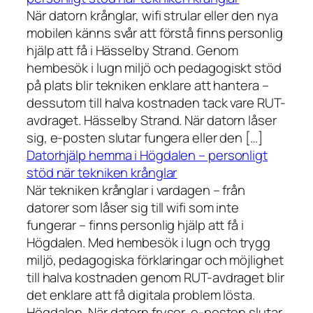
När datorn krånglar, wifi strular eller den nya
mobilen känns svår att förstå finns personlig
hjälp att få i Hässelby Strand. Genom
hembesök i lugn miljö och pedagogiskt stöd
på plats blir tekniken enklare att hantera –
dessutom till halva kostnaden tack vare RUT-
avdraget. Hässelby Strand. När datorn låser
sig, e-posten slutar fungera eller den […]
Datorhjälp hemma i Högdalen – personligt
stöd när tekniken krånglar
När tekniken krånglar i vardagen – från
datorer som låser sig till wifi som inte
fungerar – finns personlig hjälp att få i
Högdalen. Med hembesök i lugn och trygg
miljö, pedagogiska förklaringar och möjlighet
till halva kostnaden genom RUT-avdraget blir
det enklare att få digitala problem lösta.
Högdalen. När datorn fryser, e-posten slutar