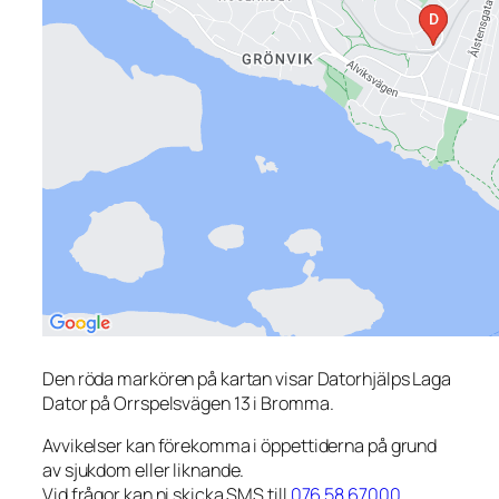
Den röda markören på kartan visar Datorhjälps Laga
Dator på Orrspelsvägen 13 i Bromma.
Avvikelser kan förekomma i öppettiderna på grund
av sjukdom eller liknande.
Vid frågor kan ni skicka SMS till
076 58 67000
.