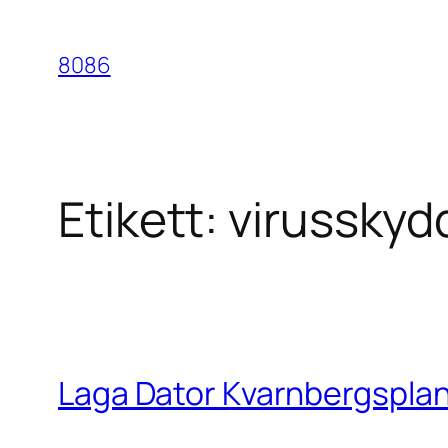
Hoppa
till
8086
innehåll
Etikett:
virusskyd
Laga Dator Kvarnbergspla