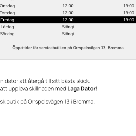
Onsdag
12:00
19:00
Torsdag
12:00
19:00
Fredag
12:00
19:00
Lördag
Stängt
Söndag
Stängt
Öppettider för servicebutiken på Orrspelsvägen 13, Bromma
 dator att återgå till sitt bästa skick.
 att uppleva skillnaden med
Laga Dator
!
sisk butik på Orrspelsvägen 13 i Bromma.