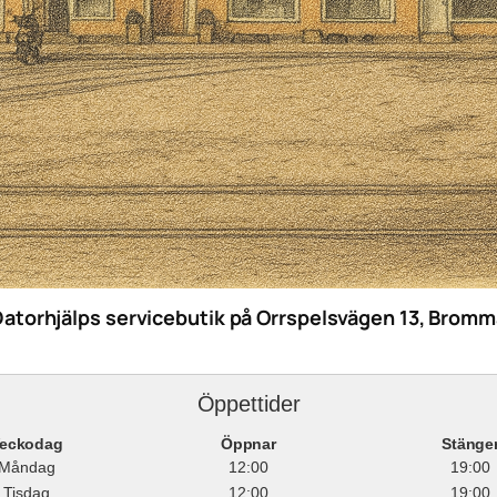
Datorhjälps servicebutik på Orrspelsvägen 13, Bromm
Öppettider
eckodag
Öppnar
Stänge
Måndag
12:00
19:00
Tisdag
12:00
19:00