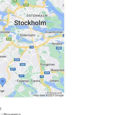
n
3 i Bromma.