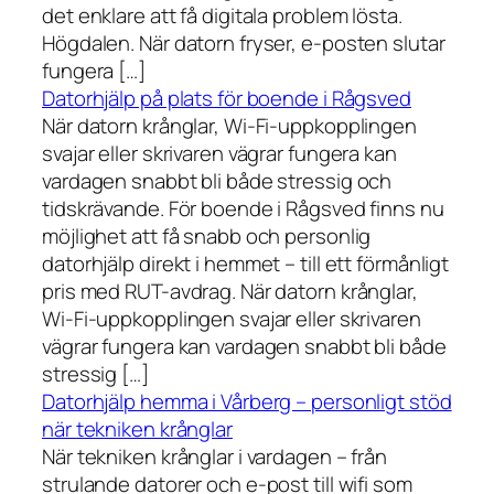
det enklare att få digitala problem lösta.
Högdalen. När datorn fryser, e-posten slutar
fungera […]
Datorhjälp på plats för boende i Rågsved
När datorn krånglar, Wi-Fi-uppkopplingen
svajar eller skrivaren vägrar fungera kan
vardagen snabbt bli både stressig och
tidskrävande. För boende i Rågsved finns nu
möjlighet att få snabb och personlig
datorhjälp direkt i hemmet – till ett förmånligt
pris med RUT-avdrag. När datorn krånglar,
Wi-Fi-uppkopplingen svajar eller skrivaren
vägrar fungera kan vardagen snabbt bli både
stressig […]
Datorhjälp hemma i Vårberg – personligt stöd
när tekniken krånglar
När tekniken krånglar i vardagen – från
strulande datorer och e-post till wifi som