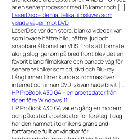
är en serverprocessor med 16 kärnor och […]
LaserDisc – den jättelika filmskivan som
visade vägen mot DVD
LaserDisc var den stora, blanka videoskivan
som lovade bättre bild, bättre ljud och
snabbare åtkomst än VHS. Trots att formatet
aldrig slog igenom på bred front blev det en
favorit bland filmälskare och banade väg för
senare tekniker som cd, dvd och Blu-ray.
Långt innan filmer kunde strömmas över
internet och innan DVD-skivan hade blivit […]
HP ProBook 430 G4 – en arbetsdator från
tiden före Windows 11
HP ProBook 430 G4 var en gång en modern
och påkostad arbetsdator för företag. I dag
har den hamnat i teknikens gränsland:
fortfarande fullt användbar för