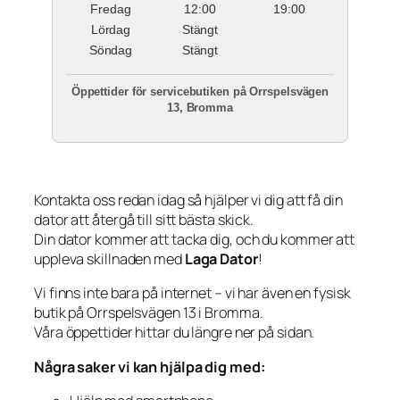
Fredag
12:00
19:00
Lördag
Stängt
Söndag
Stängt
Öppettider för servicebutiken på Orrspelsvägen
13, Bromma
Kontakta oss redan idag så hjälper vi dig att få din
dator att återgå till sitt bästa skick.
Din dator kommer att tacka dig, och du kommer att
uppleva skillnaden med
Laga Dator
!
Vi finns inte bara på internet – vi har även en fysisk
butik på Orrspelsvägen 13 i Bromma.
Våra öppettider hittar du längre ner på sidan.
Några saker vi kan hjälpa dig med: