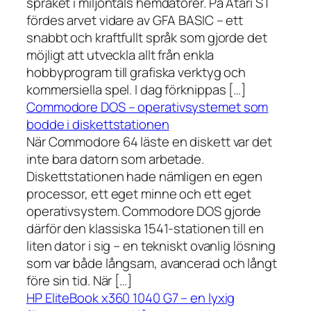
språket i miljontals hemdatorer. På Atari ST
fördes arvet vidare av GFA BASIC – ett
snabbt och kraftfullt språk som gjorde det
möjligt att utveckla allt från enkla
hobbyprogram till grafiska verktyg och
kommersiella spel. I dag förknippas […]
Commodore DOS – operativsystemet som
bodde i diskettstationen
När Commodore 64 läste en diskett var det
inte bara datorn som arbetade.
Diskettstationen hade nämligen en egen
processor, ett eget minne och ett eget
operativsystem. Commodore DOS gjorde
därför den klassiska 1541-stationen till en
liten dator i sig – en tekniskt ovanlig lösning
som var både långsam, avancerad och långt
före sin tid. När […]
HP EliteBook x360 1040 G7 – en lyxig