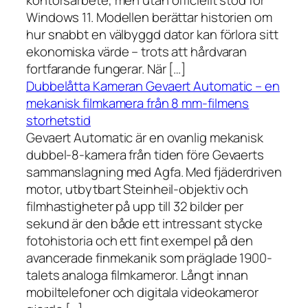
kontorsarbete, men utan officiellt stöd för
Windows 11. Modellen berättar historien om
hur snabbt en välbyggd dator kan förlora sitt
ekonomiska värde – trots att hårdvaran
fortfarande fungerar. När […]
Dubbelåtta Kameran Gevaert Automatic – en
mekanisk filmkamera från 8 mm-filmens
storhetstid
Gevaert Automatic är en ovanlig mekanisk
dubbel-8-kamera från tiden före Gevaerts
sammanslagning med Agfa. Med fjäderdriven
motor, utbytbart Steinheil-objektiv och
filmhastigheter på upp till 32 bilder per
sekund är den både ett intressant stycke
fotohistoria och ett fint exempel på den
avancerade finmekanik som präglade 1900-
talets analoga filmkameror. Långt innan
mobiltelefoner och digitala videokameror