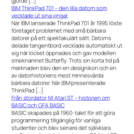
gjorde […]
IBM ThinkPad 701 – den lilla datorn som
vecklade ut sina vingar
När IBM lanserade ThinkPad 701 år 1995 löste
företaget problemet med små bärbara
datorer på ett spektakulärt sätt. Datorns
delade tangentbord vecklade automatiskt ut
sig när locket öppnades och gav modellen
smeknamnet Butterfly. Trots sin korta tid på
marknaden blev den en designikon och en
av datorhistoriens mest minnesvärda
bärbara datorer. När IBM presenterade
ThinkPad […]
Från stordator till Atari ST – historien om
BASIC och GFA BASIC
BASIC skapades på 1960-talet för att göra
programmering tillgänglig för vanliga
studenter och blev senare det självklara