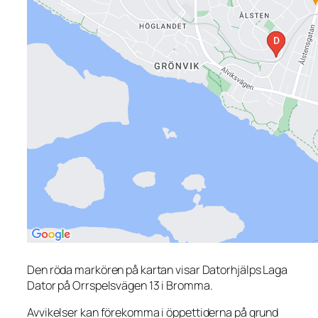
Den röda markören på kartan visar Datorhjälps Laga
Dator på Orrspelsvägen 13 i Bromma.
Avvikelser kan förekomma i öppettiderna på grund