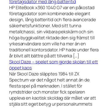
företagsdator med lång batteritid
HP EliteBook x360 1040 G7 var en påkostad
företagsdator som kombinerade elegant
design, lång batteritid och flera avancerade
säkerhetsfunktioner. Med sitt tunna
metallchassi, sin vikbara pekskärm och sin
höga byggkvalitet riktade den sig främst till
yrkesanvändare som ville ha mer än en
traditionell kontorsdator. HP hade under flera
år blivit allt bättre på att tillverka […]
Skool Daze – spelet som gjorde skolan till ett
öppet kaos
När Skool Daze släpptes 1984 till ZX
Spectrum var det något helt annat än de
flesta spel på marknaden. I stället för
rymdstrider och monster fick spelaren
uppleva en kaotisk skoldag där målet var att
stjäla sitt eget betyg ur personalrummets