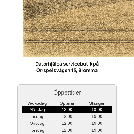
Datorhjälps servicebutik på
Orrspelsvägen 13, Bromma
Öppettider
Veckodag
Öppnar
Stänger
Måndag
12:00
19:00
Tisdag
12:00
19:00
Onsdag
12:00
19:00
Torsdag
12:00
19:00