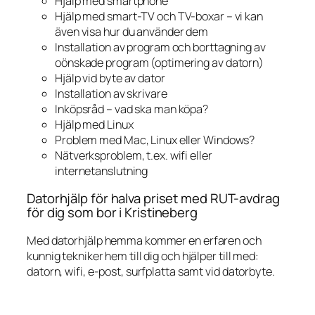
Hjälp med smartphone
Hjälp med smart-TV och TV-boxar – vi kan
även visa hur du använder dem
Installation av program och borttagning av
oönskade program (optimering av datorn)
Hjälp vid byte av dator
Installation av skrivare
Inköpsråd – vad ska man köpa?
Hjälp med Linux
Problem med Mac, Linux eller Windows?
Nätverksproblem, t.ex. wifi eller
internetanslutning
Datorhjälp för halva priset med RUT-avdrag
för dig som bor i Kristineberg
Med datorhjälp hemma kommer en erfaren och
kunnig tekniker hem till dig och hjälper till med:
datorn, wifi, e-post, surfplatta samt vid datorbyte.