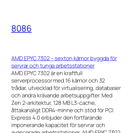
8086
AMD EPYC 7302 – sexton kärnor byggda för
servrar och tunga arbetsstationer
AMD EPYC 7302 är en kraftfull
serverprocessor med 16 kärnor och 32
trådar, utvecklad för virtualisering, databaser
och andra krävande arbetsuppgifter. Med
Zen 2-arkitektur, 128 MB L3-cache,
åttakanaligt DDR4-minne och stöd för PCI
Express 4.0 erbjuder den fortfarande
imponerande kapacitet för servrar och
avancerade arbetsstationer. AMD EPYC 7302