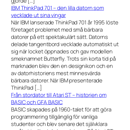
gjorde […]
IBM ThinkPad 701 – den lilla datorn som
vecklade ut sina vingar
När IBM lanserade ThinkPad 701 år 1995 löste
företaget problemet med små bärbara
datorer på ett spektakulärt sätt. Datorns
delade tangentbord vecklade automatiskt ut
sig när locket öppnades och gav modellen
smeknamnet Butterfly. Trots sin korta tid på
marknaden blev den en designikon och en
av datorhistoriens mest minnesvärda
bärbara datorer. När IBM presenterade
ThinkPad […]
Från stordator till Atari ST – historien om
BASIC och GFA BASIC
BASIC skapades på 1960-talet för att göra
programmering tillgänglig för vanliga
studenter och blev senare det självklara