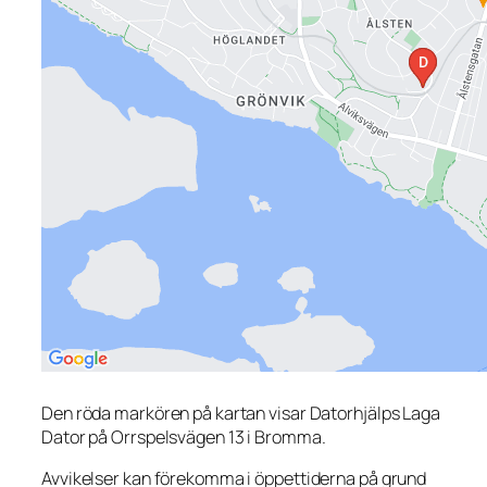
Den röda markören på kartan visar Datorhjälps Laga
Dator på Orrspelsvägen 13 i Bromma.
Avvikelser kan förekomma i öppettiderna på grund