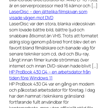
är en serverprocessor med 16 kärnor och […]
LaserDisc – den jättelika filmskivan som
visade vägen mot DVD
LaserDisc var den stora, blanka videoskivan
som lovade bättre bild, bättre ljud och
snabbare åtkomst än VHS. Trots att formatet
aldrig slog igenom på bred front blev det en
favorit bland filmälskare och banade väg för
senare tekniker som cd, dvd och Blu-ray.
Långt innan filmer kunde strömmas över
internet och innan DVD-skivan hade blivit […]
HP ProBook 430 G4 – en arbetsdator från
tiden före Windows 11
HP ProBook 430 G4 var en gång en modern
och påkostad arbetsdator för företag. I dag
har den hamnat i teknikens gränsland:
fortfarande fullt användbar för