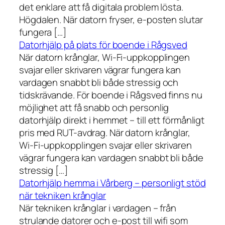
det enklare att få digitala problem lösta.
Högdalen. När datorn fryser, e-posten slutar
fungera […]
Datorhjälp på plats för boende i Rågsved
När datorn krånglar, Wi-Fi-uppkopplingen
svajar eller skrivaren vägrar fungera kan
vardagen snabbt bli både stressig och
tidskrävande. För boende i Rågsved finns nu
möjlighet att få snabb och personlig
datorhjälp direkt i hemmet – till ett förmånligt
pris med RUT-avdrag. När datorn krånglar,
Wi-Fi-uppkopplingen svajar eller skrivaren
vägrar fungera kan vardagen snabbt bli både
stressig […]
Datorhjälp hemma i Vårberg – personligt stöd
när tekniken krånglar
När tekniken krånglar i vardagen – från
strulande datorer och e-post till wifi som