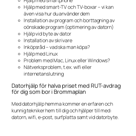
Hjälp med smartphone
Hjälp med smart-TV och TV-boxar – vi kan
även visa hur du använder dem
Installation av program och borttagning av
oönskade program (optimering av datorn)
Hjälp vid byte av dator
Installation av skrivare
Inköpsråd – vad ska man köpa?
Hjälp med Linux
Problem med Mac, Linux eller Windows?
Nätverksproblem, t.ex. wifi eller
internetanslutning
Datorhjälp för halva priset med RUT-avdrag
för dig som bor i Brommaplan
Med datorhjälp hemma kommer en erfaren och
kunnig tekniker hem till dig och hjälper till med:
datorn, wifi, e-post, surfplatta samt vid datorbyte.