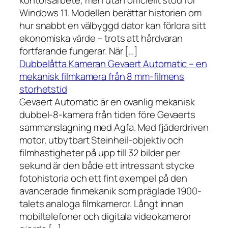
kontorsarbete, men utan officiellt stöd för
Windows 11. Modellen berättar historien om
hur snabbt en välbyggd dator kan förlora sitt
ekonomiska värde – trots att hårdvaran
fortfarande fungerar. När […]
Dubbelåtta Kameran Gevaert Automatic – en
mekanisk filmkamera från 8 mm-filmens
storhetstid
Gevaert Automatic är en ovanlig mekanisk
dubbel-8-kamera från tiden före Gevaerts
sammanslagning med Agfa. Med fjäderdriven
motor, utbytbart Steinheil-objektiv och
filmhastigheter på upp till 32 bilder per
sekund är den både ett intressant stycke
fotohistoria och ett fint exempel på den
avancerade finmekanik som präglade 1900-
talets analoga filmkameror. Långt innan
mobiltelefoner och digitala videokameror