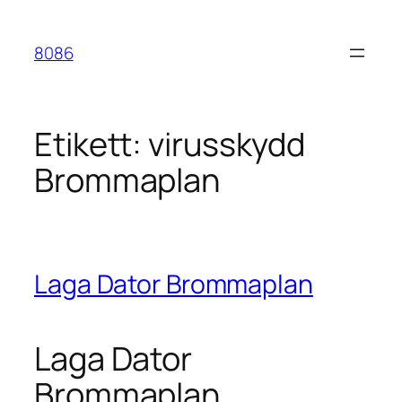
Hoppa
till
8086
innehåll
Etikett:
virusskydd
Brommaplan
Laga Dator Brommaplan
Laga Dator
Brommaplan