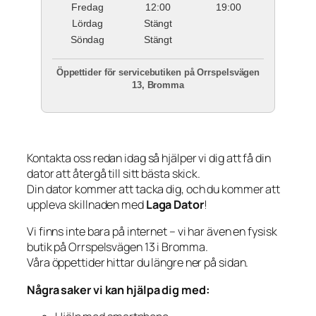
Fredag
12:00
19:00
Lördag
Stängt
Söndag
Stängt
Öppettider för servicebutiken på Orrspelsvägen
13, Bromma
Kontakta oss redan idag så hjälper vi dig att få din
dator att återgå till sitt bästa skick.
Din dator kommer att tacka dig, och du kommer att
uppleva skillnaden med
Laga Dator
!
Vi finns inte bara på internet – vi har även en fysisk
butik på Orrspelsvägen 13 i Bromma.
Våra öppettider hittar du längre ner på sidan.
Några saker vi kan hjälpa dig med: