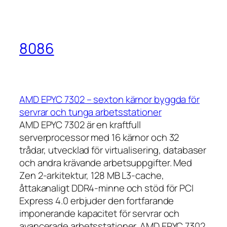
8086
AMD EPYC 7302 – sexton kärnor byggda för
servrar och tunga arbetsstationer
AMD EPYC 7302 är en kraftfull
serverprocessor med 16 kärnor och 32
trådar, utvecklad för virtualisering, databaser
och andra krävande arbetsuppgifter. Med
Zen 2-arkitektur, 128 MB L3-cache,
åttakanaligt DDR4-minne och stöd för PCI
Express 4.0 erbjuder den fortfarande
imponerande kapacitet för servrar och
avancerade arbetsstationer. AMD EPYC 7302