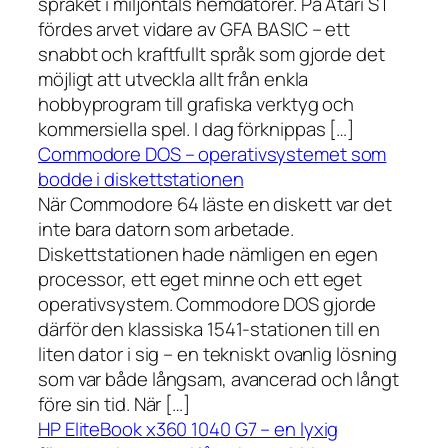
språket i miljontals hemdatorer. På Atari ST
fördes arvet vidare av GFA BASIC – ett
snabbt och kraftfullt språk som gjorde det
möjligt att utveckla allt från enkla
hobbyprogram till grafiska verktyg och
kommersiella spel. I dag förknippas […]
Commodore DOS – operativsystemet som
bodde i diskettstationen
När Commodore 64 läste en diskett var det
inte bara datorn som arbetade.
Diskettstationen hade nämligen en egen
processor, ett eget minne och ett eget
operativsystem. Commodore DOS gjorde
därför den klassiska 1541-stationen till en
liten dator i sig – en tekniskt ovanlig lösning
som var både långsam, avancerad och långt
före sin tid. När […]
HP EliteBook x360 1040 G7 – en lyxig