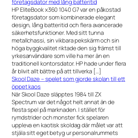
företagsdator med lång batteritid
HP EliteBook x360 1040 G7 var en påkostad
företagsdator som kombinerade elegant
design, lång batteritid och flera avancerade
säkerhetsfunktioner. Med sitt tunna
metallchassi, sin vikbara pekskärm och sin
höga byggkvalitet riktade den sig främst till
yrkesanvändare som ville ha mer än en
traditionell kontorsdator. HP hade under flera
år blivit allt bättre på att tillverka […]
Skool Daze – spelet som gjorde skolan till ett
öppet kaos
När Skool Daze släpptes 1984 till ZX
Spectrum var det något helt annat än de
flesta spel på marknaden. I stället för
rymdstrider och monster fick spelaren
uppleva en kaotisk skoldag där målet var att
stjäla sitt eget betyg ur personalrummets