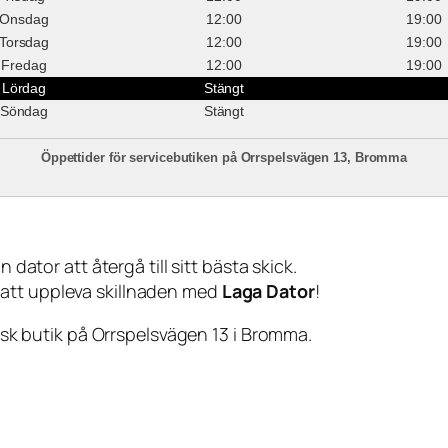
Onsdag
12:00
19:00
Torsdag
12:00
19:00
Fredag
12:00
19:00
Lördag
Stängt
Söndag
Stängt
Öppettider för servicebutiken på Orrspelsvägen 13, Bromma
 dator att återgå till sitt bästa skick.
 att uppleva skillnaden med
Laga Dator
!
sisk butik på Orrspelsvägen 13 i Bromma.