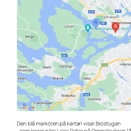
Den blå markören på kartan visar Brostugan
, som ligger nära Laga Dator på Orrspelsvägen 1