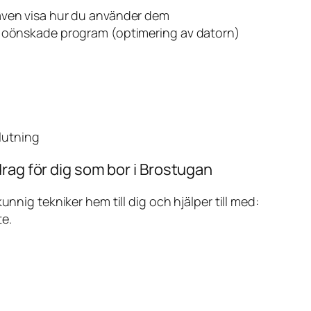
även visa hur du använder dem
v oönskade program (optimering av datorn)
slutning
rag för dig som bor i Brostugan
ig tekniker hem till dig och hjälper till med:
te.