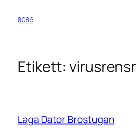
Hoppa
till
8086
innehåll
Etikett:
virusrens
Laga Dator Brostugan