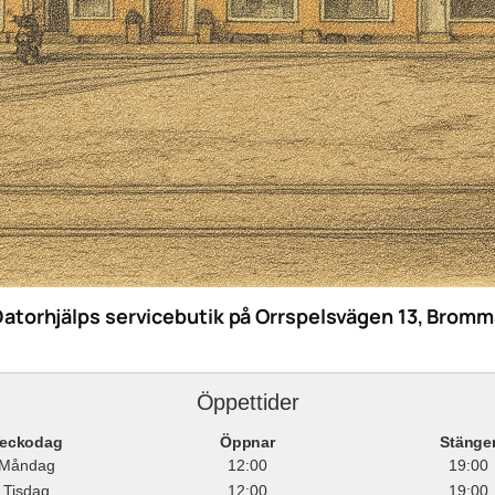
Datorhjälps servicebutik på Orrspelsvägen 13, Bromm
Öppettider
eckodag
Öppnar
Stänge
Måndag
12:00
19:00
Tisdag
12:00
19:00