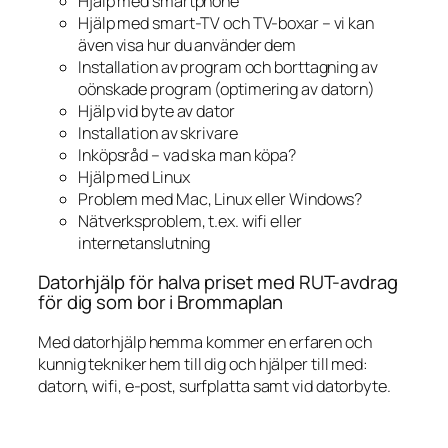
Hjälp med smartphone
Hjälp med smart-TV och TV-boxar – vi kan
även visa hur du använder dem
Installation av program och borttagning av
oönskade program (optimering av datorn)
Hjälp vid byte av dator
Installation av skrivare
Inköpsråd – vad ska man köpa?
Hjälp med Linux
Problem med Mac, Linux eller Windows?
Nätverksproblem, t.ex. wifi eller
internetanslutning
Datorhjälp för halva priset med RUT-avdrag
för dig som bor i Brommaplan
Med datorhjälp hemma kommer en erfaren och
kunnig tekniker hem till dig och hjälper till med:
datorn, wifi, e-post, surfplatta samt vid datorbyte.