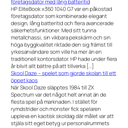
företagsdator med lång batteritid
HP EliteBook x360 1040 G7 var en påkostad
företagsdator som kombinerade elegant
design, lång batteritid och flera avancerade
säkerhetsfunktioner. Med sitt tunna
metallchassi, sin vikbara pekskärm och sin
höga byggkvalitet riktade den sig främst till
yrkesanvändare som ville ha mer än en
traditionell kontorsdator. HP hade under flera
år blivit allt bättre på att tillverka […]
Skool Daze – spelet som gjorde skolan till ett
öppet kaos
När Skool Daze släpptes 1984 till ZX
Spectrum var det något helt annat än de
flesta spel på marknaden. I stället för
rymdstrider och monster fick spelaren
uppleva en kaotisk skoldag där målet var att
stjäla sitt eget betyg ur personalrummets