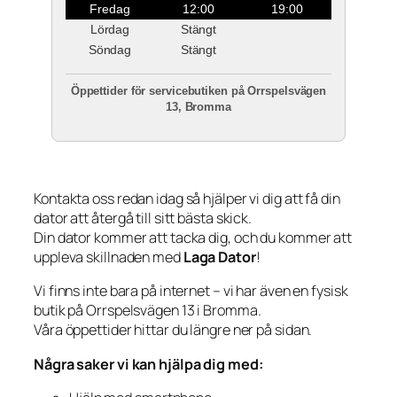
Fredag
12:00
19:00
Lördag
Stängt
Söndag
Stängt
Öppettider för servicebutiken på Orrspelsvägen
13, Bromma
Kontakta oss redan idag så hjälper vi dig att få din
dator att återgå till sitt bästa skick.
Din dator kommer att tacka dig, och du kommer att
uppleva skillnaden med
Laga Dator
!
Vi finns inte bara på internet – vi har även en fysisk
butik på Orrspelsvägen 13 i Bromma.
Våra öppettider hittar du längre ner på sidan.
Några saker vi kan hjälpa dig med: