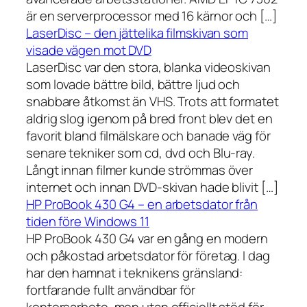
är en serverprocessor med 16 kärnor och […]
LaserDisc – den jättelika filmskivan som
visade vägen mot DVD
LaserDisc var den stora, blanka videoskivan
som lovade bättre bild, bättre ljud och
snabbare åtkomst än VHS. Trots att formatet
aldrig slog igenom på bred front blev det en
favorit bland filmälskare och banade väg för
senare tekniker som cd, dvd och Blu-ray.
Långt innan filmer kunde strömmas över
internet och innan DVD-skivan hade blivit […]
HP ProBook 430 G4 – en arbetsdator från
tiden före Windows 11
HP ProBook 430 G4 var en gång en modern
och påkostad arbetsdator för företag. I dag
har den hamnat i teknikens gränsland:
fortfarande fullt användbar för