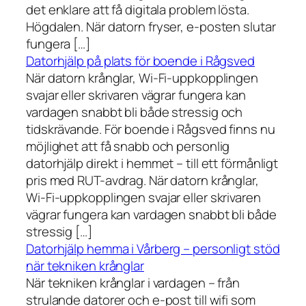
det enklare att få digitala problem lösta.
Högdalen. När datorn fryser, e-posten slutar
fungera […]
Datorhjälp på plats för boende i Rågsved
När datorn krånglar, Wi-Fi-uppkopplingen
svajar eller skrivaren vägrar fungera kan
vardagen snabbt bli både stressig och
tidskrävande. För boende i Rågsved finns nu
möjlighet att få snabb och personlig
datorhjälp direkt i hemmet – till ett förmånligt
pris med RUT-avdrag. När datorn krånglar,
Wi-Fi-uppkopplingen svajar eller skrivaren
vägrar fungera kan vardagen snabbt bli både
stressig […]
Datorhjälp hemma i Vårberg – personligt stöd
när tekniken krånglar
När tekniken krånglar i vardagen – från
strulande datorer och e-post till wifi som