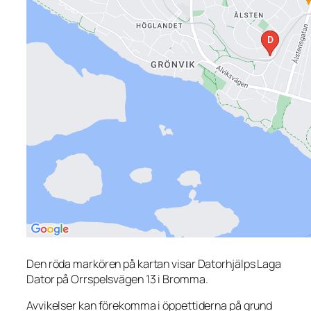
Den röda markören på kartan visar Datorhjälps Laga
Dator på Orrspelsvägen 13 i Bromma.
Avvikelser kan förekomma i öppettiderna på grund