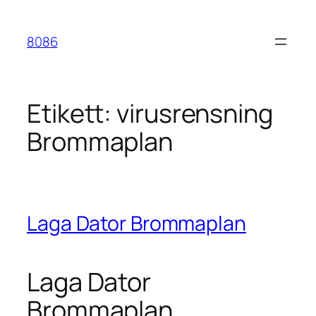
Hoppa
till
8086
innehåll
Etikett:
virusrensning
Brommaplan
Laga Dator Brommaplan
Laga Dator
Brommaplan