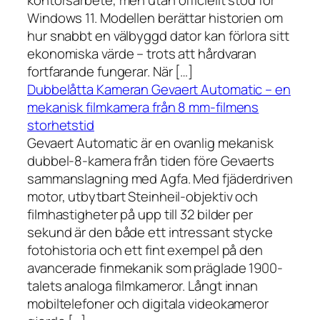
kontorsarbete, men utan officiellt stöd för
Windows 11. Modellen berättar historien om
hur snabbt en välbyggd dator kan förlora sitt
ekonomiska värde – trots att hårdvaran
fortfarande fungerar. När […]
Dubbelåtta Kameran Gevaert Automatic – en
mekanisk filmkamera från 8 mm-filmens
storhetstid
Gevaert Automatic är en ovanlig mekanisk
dubbel-8-kamera från tiden före Gevaerts
sammanslagning med Agfa. Med fjäderdriven
motor, utbytbart Steinheil-objektiv och
filmhastigheter på upp till 32 bilder per
sekund är den både ett intressant stycke
fotohistoria och ett fint exempel på den
avancerade finmekanik som präglade 1900-
talets analoga filmkameror. Långt innan
mobiltelefoner och digitala videokameror