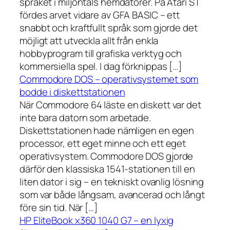
språket i miljontals hemdatorer. På Atari ST
fördes arvet vidare av GFA BASIC – ett
snabbt och kraftfullt språk som gjorde det
möjligt att utveckla allt från enkla
hobbyprogram till grafiska verktyg och
kommersiella spel. I dag förknippas […]
Commodore DOS – operativsystemet som
bodde i diskettstationen
När Commodore 64 läste en diskett var det
inte bara datorn som arbetade.
Diskettstationen hade nämligen en egen
processor, ett eget minne och ett eget
operativsystem. Commodore DOS gjorde
därför den klassiska 1541-stationen till en
liten dator i sig – en tekniskt ovanlig lösning
som var både långsam, avancerad och långt
före sin tid. När […]
HP EliteBook x360 1040 G7 – en lyxig