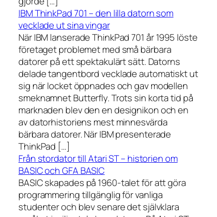
gjorde […]
IBM ThinkPad 701 – den lilla datorn som
vecklade ut sina vingar
När IBM lanserade ThinkPad 701 år 1995 löste
företaget problemet med små bärbara
datorer på ett spektakulärt sätt. Datorns
delade tangentbord vecklade automatiskt ut
sig när locket öppnades och gav modellen
smeknamnet Butterfly. Trots sin korta tid på
marknaden blev den en designikon och en
av datorhistoriens mest minnesvärda
bärbara datorer. När IBM presenterade
ThinkPad […]
Från stordator till Atari ST – historien om
BASIC och GFA BASIC
BASIC skapades på 1960-talet för att göra
programmering tillgänglig för vanliga
studenter och blev senare det självklara