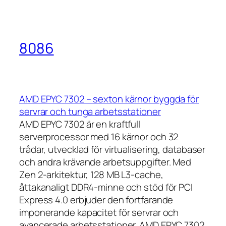
8086
AMD EPYC 7302 – sexton kärnor byggda för
servrar och tunga arbetsstationer
AMD EPYC 7302 är en kraftfull
serverprocessor med 16 kärnor och 32
trådar, utvecklad för virtualisering, databaser
och andra krävande arbetsuppgifter. Med
Zen 2-arkitektur, 128 MB L3-cache,
åttakanaligt DDR4-minne och stöd för PCI
Express 4.0 erbjuder den fortfarande
imponerande kapacitet för servrar och
avancerade arbetsstationer. AMD EPYC 7302