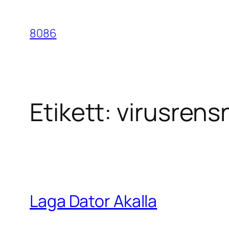
Hoppa
till
8086
innehåll
Etikett:
virusrensn
Laga Dator Akalla