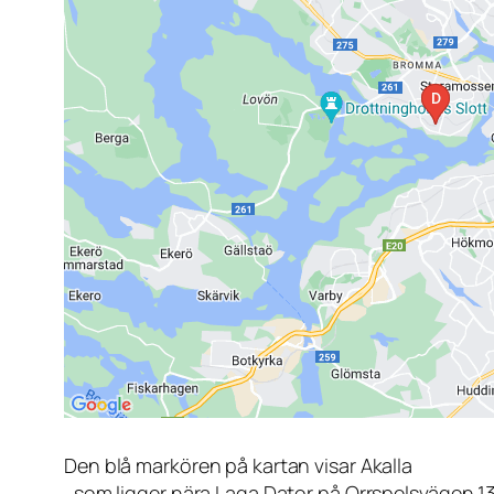
Den blå markören på kartan visar Akalla
, som ligger nära Laga Dator på Orrspelsvägen 1