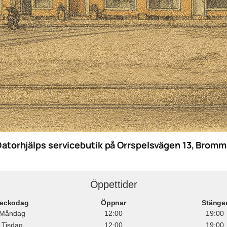
Datorhjälps servicebutik på Orrspelsvägen 13, Bromm
Öppettider
eckodag
Öppnar
Stänge
Måndag
12:00
19:00
Tisdag
12:00
19:00