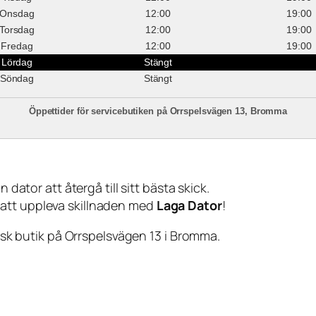
Onsdag
12:00
19:00
Torsdag
12:00
19:00
Fredag
12:00
19:00
Lördag
Stängt
Söndag
Stängt
Öppettider för servicebutiken på Orrspelsvägen 13, Bromma
 dator att återgå till sitt bästa skick.
 att uppleva skillnaden med
Laga Dator
!
sisk butik på Orrspelsvägen 13 i Bromma.