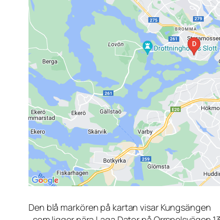
Den blå markören på kartan visar Kungsängen
, som ligger nära Laga Dator på Orrspelsvägen 1