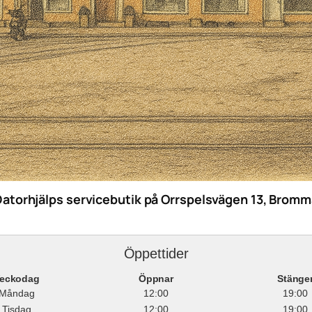
Datorhjälps servicebutik på Orrspelsvägen 13, Bromm
Öppettider
eckodag
Öppnar
Stänge
Måndag
12:00
19:00
Tisdag
12:00
19:00