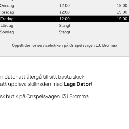
Onsdag
12:00
19:00
Torsdag
12:00
19:00
Fredag
12:00
19:00
Lördag
Stängt
Söndag
Stängt
Öppettider för servicebutiken på Orrspelsvägen 13, Bromma
 dator att återgå till sitt bästa skick.
 att uppleva skillnaden med
Laga Dator
!
sisk butik på Orrspelsvägen 13 i Bromma.