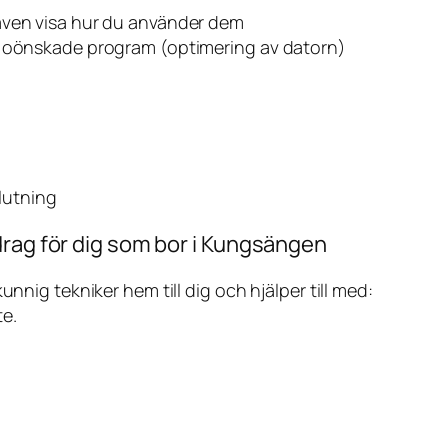
även visa hur du använder dem
v oönskade program (optimering av datorn)
slutning
drag för dig som bor i Kungsängen
ig tekniker hem till dig och hjälper till med:
te.