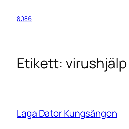
Hoppa
till
8086
innehåll
Etikett:
virushjäl
Laga Dator Kungsängen