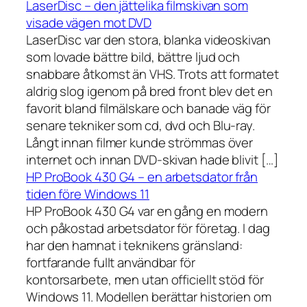
LaserDisc – den jättelika filmskivan som
visade vägen mot DVD
LaserDisc var den stora, blanka videoskivan
som lovade bättre bild, bättre ljud och
snabbare åtkomst än VHS. Trots att formatet
aldrig slog igenom på bred front blev det en
favorit bland filmälskare och banade väg för
senare tekniker som cd, dvd och Blu-ray.
Långt innan filmer kunde strömmas över
internet och innan DVD-skivan hade blivit […]
HP ProBook 430 G4 – en arbetsdator från
tiden före Windows 11
HP ProBook 430 G4 var en gång en modern
och påkostad arbetsdator för företag. I dag
har den hamnat i teknikens gränsland:
fortfarande fullt användbar för
kontorsarbete, men utan officiellt stöd för
Windows 11. Modellen berättar historien om