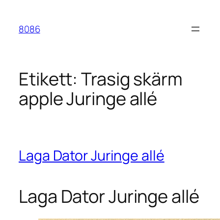
Hoppa
till
8086
innehåll
Etikett:
Trasig skärm
apple Juringe allé
Laga Dator Juringe allé
Laga Dator Juringe allé