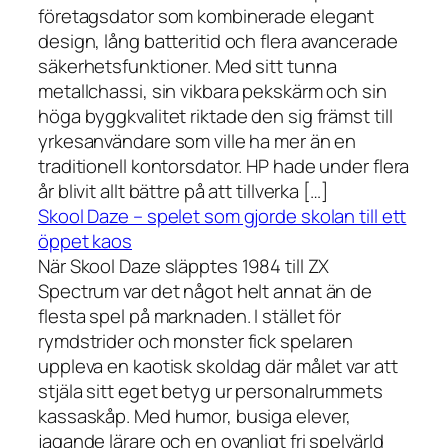
företagsdator som kombinerade elegant
design, lång batteritid och flera avancerade
säkerhetsfunktioner. Med sitt tunna
metallchassi, sin vikbara pekskärm och sin
höga byggkvalitet riktade den sig främst till
yrkesanvändare som ville ha mer än en
traditionell kontorsdator. HP hade under flera
år blivit allt bättre på att tillverka […]
Skool Daze – spelet som gjorde skolan till ett
öppet kaos
När Skool Daze släpptes 1984 till ZX
Spectrum var det något helt annat än de
flesta spel på marknaden. I stället för
rymdstrider och monster fick spelaren
uppleva en kaotisk skoldag där målet var att
stjäla sitt eget betyg ur personalrummets
kassaskåp. Med humor, busiga elever,
jagande lärare och en ovanligt fri spelvärld