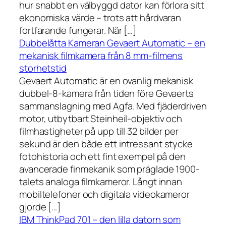
hur snabbt en välbyggd dator kan förlora sitt
ekonomiska värde – trots att hårdvaran
fortfarande fungerar. När […]
Dubbelåtta Kameran Gevaert Automatic – en
mekanisk filmkamera från 8 mm-filmens
storhetstid
Gevaert Automatic är en ovanlig mekanisk
dubbel-8-kamera från tiden före Gevaerts
sammanslagning med Agfa. Med fjäderdriven
motor, utbytbart Steinheil-objektiv och
filmhastigheter på upp till 32 bilder per
sekund är den både ett intressant stycke
fotohistoria och ett fint exempel på den
avancerade finmekanik som präglade 1900-
talets analoga filmkameror. Långt innan
mobiltelefoner och digitala videokameror
gjorde […]
IBM ThinkPad 701 – den lilla datorn som