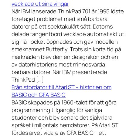
vecklade ut sina vingar
När IBM lanserade ThinkPad 701 år 1995 löste
företaget problemet med små bärbara
datorer på ett spektakulärt sätt. Datorns
delade tangentbord vecklade automatiskt ut
sig när locket öppnades och gav modellen
smeknamnet Butterfly. Trots sin korta tid på
marknaden blev den en designikon och en
av datorhistoriens mest minnesvärda
bärbara datorer. När IBM presenterade
ThinkPad […]
Från stordator till Atari ST – historien om
BASIC och GFA BASIC
BASIC skapades på 1960-talet för att göra
programmering tillgänglig för vanliga
studenter och blev senare det självklara
språket i miljontals hemdatorer. På Atari ST
fördes arvet vidare av GFA BASIC – ett