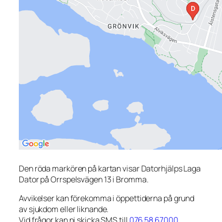
Den röda markören på kartan visar Datorhjälps Laga
Dator på Orrspelsvägen 13 i Bromma.
Avvikelser kan förekomma i öppettiderna på grund
av sjukdom eller liknande.
Vid frågor kan ni skicka SMS till
076 58 67000
.