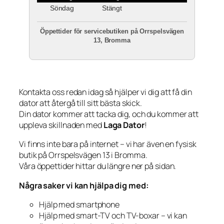
Söndag
Stängt
Öppettider för servicebutiken på Orrspelsvägen
13, Bromma
Kontakta oss redan idag så hjälper vi dig att få din
dator att återgå till sitt bästa skick.
Din dator kommer att tacka dig, och du kommer att
uppleva skillnaden med
Laga Dator
!
Vi finns inte bara på internet – vi har även en fysisk
butik på Orrspelsvägen 13 i Bromma.
Våra öppettider hittar du längre ner på sidan.
Några saker vi kan hjälpa dig med:
Hjälp med smartphone
Hjälp med smart-TV och TV-boxar – vi kan