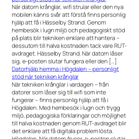
När datorn krånglar, wifi strular eller den nya
mobilen känns svår att förstå finns personlig
hjälp att få i Hässelby Strand. Genom
hembesök i lugn miljö och pedagogiskt stöd
på plats blir tekniken enklare att hantera –
dessutom till halva kostnaden tack vare RUT-
avdraget. Hässelby Strand. När datorn låser
sig, e-posten slutar fungera eller den […]
Datorhjälp hemma i Högdalen – personligt
stöd när tekniken krånglar
När tekniken krånglar i vardagen – från
datorer som låser sig till wifi som inte
fungerar – finns personlig hjälp att få i
Högdalen. Med hembesök i lugn och trygg
miljö, pedagogiska förklaringar och möjlighet
till halva kostnaden genom RUT-avdraget blir
det enklare att få digitala problem lösta.
Högdalen. När datorn fryser, e-posten slutar