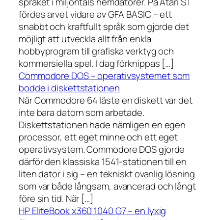
språket i miljontals hemdatorer. På Atari ST
fördes arvet vidare av GFA BASIC – ett
snabbt och kraftfullt språk som gjorde det
möjligt att utveckla allt från enkla
hobbyprogram till grafiska verktyg och
kommersiella spel. I dag förknippas […]
Commodore DOS – operativsystemet som
bodde i diskettstationen
När Commodore 64 läste en diskett var det
inte bara datorn som arbetade.
Diskettstationen hade nämligen en egen
processor, ett eget minne och ett eget
operativsystem. Commodore DOS gjorde
därför den klassiska 1541-stationen till en
liten dator i sig – en tekniskt ovanlig lösning
som var både långsam, avancerad och långt
före sin tid. När […]
HP EliteBook x360 1040 G7 – en lyxig