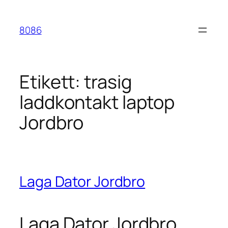
Hoppa
till
8086
innehåll
Etikett:
trasig
laddkontakt laptop
Jordbro
Laga Dator Jordbro
Laga Dator Jordbro