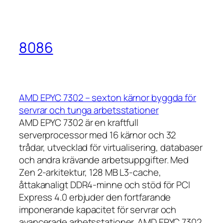
8086
AMD EPYC 7302 – sexton kärnor byggda för
servrar och tunga arbetsstationer
AMD EPYC 7302 är en kraftfull
serverprocessor med 16 kärnor och 32
trådar, utvecklad för virtualisering, databaser
och andra krävande arbetsuppgifter. Med
Zen 2-arkitektur, 128 MB L3-cache,
åttakanaligt DDR4-minne och stöd för PCI
Express 4.0 erbjuder den fortfarande
imponerande kapacitet för servrar och
avancerade arbetsstationer. AMD EPYC 7302