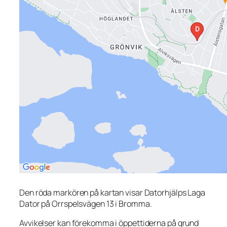
Den röda markören på kartan visar Datorhjälps Laga
Dator på Orrspelsvägen 13 i Bromma.
Avvikelser kan förekomma i öppettiderna på grund