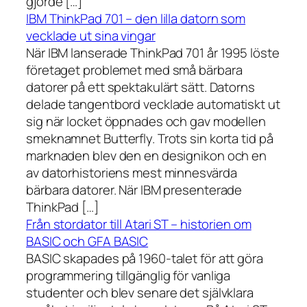
gjorde […]
IBM ThinkPad 701 – den lilla datorn som
vecklade ut sina vingar
När IBM lanserade ThinkPad 701 år 1995 löste
företaget problemet med små bärbara
datorer på ett spektakulärt sätt. Datorns
delade tangentbord vecklade automatiskt ut
sig när locket öppnades och gav modellen
smeknamnet Butterfly. Trots sin korta tid på
marknaden blev den en designikon och en
av datorhistoriens mest minnesvärda
bärbara datorer. När IBM presenterade
ThinkPad […]
Från stordator till Atari ST – historien om
BASIC och GFA BASIC
BASIC skapades på 1960-talet för att göra
programmering tillgänglig för vanliga
studenter och blev senare det självklara