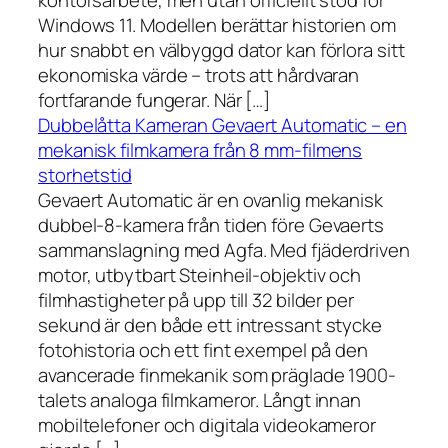
kontorsarbete, men utan officiellt stöd för
Windows 11. Modellen berättar historien om
hur snabbt en välbyggd dator kan förlora sitt
ekonomiska värde – trots att hårdvaran
fortfarande fungerar. När […]
Dubbelåtta Kameran Gevaert Automatic – en
mekanisk filmkamera från 8 mm-filmens
storhetstid
Gevaert Automatic är en ovanlig mekanisk
dubbel-8-kamera från tiden före Gevaerts
sammanslagning med Agfa. Med fjäderdriven
motor, utbytbart Steinheil-objektiv och
filmhastigheter på upp till 32 bilder per
sekund är den både ett intressant stycke
fotohistoria och ett fint exempel på den
avancerade finmekanik som präglade 1900-
talets analoga filmkameror. Långt innan
mobiltelefoner och digitala videokameror