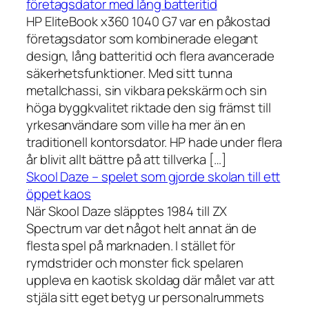
företagsdator med lång batteritid
HP EliteBook x360 1040 G7 var en påkostad
företagsdator som kombinerade elegant
design, lång batteritid och flera avancerade
säkerhetsfunktioner. Med sitt tunna
metallchassi, sin vikbara pekskärm och sin
höga byggkvalitet riktade den sig främst till
yrkesanvändare som ville ha mer än en
traditionell kontorsdator. HP hade under flera
år blivit allt bättre på att tillverka […]
Skool Daze – spelet som gjorde skolan till ett
öppet kaos
När Skool Daze släpptes 1984 till ZX
Spectrum var det något helt annat än de
flesta spel på marknaden. I stället för
rymdstrider och monster fick spelaren
uppleva en kaotisk skoldag där målet var att
stjäla sitt eget betyg ur personalrummets