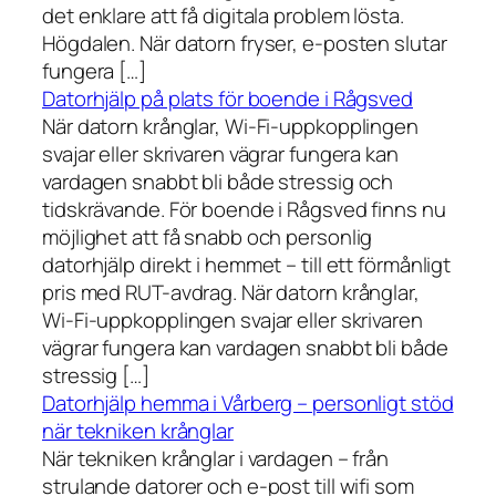
det enklare att få digitala problem lösta.
Högdalen. När datorn fryser, e-posten slutar
fungera […]
Datorhjälp på plats för boende i Rågsved
När datorn krånglar, Wi-Fi-uppkopplingen
svajar eller skrivaren vägrar fungera kan
vardagen snabbt bli både stressig och
tidskrävande. För boende i Rågsved finns nu
möjlighet att få snabb och personlig
datorhjälp direkt i hemmet – till ett förmånligt
pris med RUT-avdrag. När datorn krånglar,
Wi-Fi-uppkopplingen svajar eller skrivaren
vägrar fungera kan vardagen snabbt bli både
stressig […]
Datorhjälp hemma i Vårberg – personligt stöd
när tekniken krånglar
När tekniken krånglar i vardagen – från
strulande datorer och e-post till wifi som