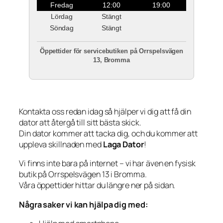
Fredag
12:00
19:00
Lördag
Stängt
Söndag
Stängt
Öppettider för servicebutiken på Orrspelsvägen
13, Bromma
Kontakta oss redan idag så hjälper vi dig att få din
dator att återgå till sitt bästa skick.
Din dator kommer att tacka dig, och du kommer att
uppleva skillnaden med
Laga Dator
!
Vi finns inte bara på internet – vi har även en fysisk
butik på Orrspelsvägen 13 i Bromma.
Våra öppettider hittar du längre ner på sidan.
Några saker vi kan hjälpa dig med: