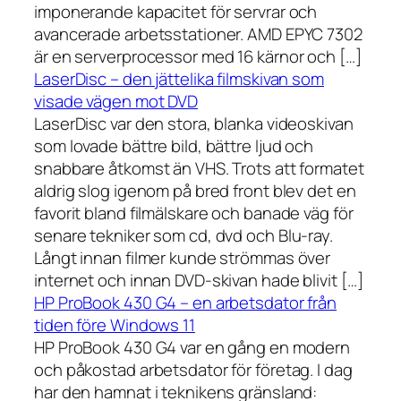
imponerande kapacitet för servrar och
avancerade arbetsstationer. AMD EPYC 7302
är en serverprocessor med 16 kärnor och […]
LaserDisc – den jättelika filmskivan som
visade vägen mot DVD
LaserDisc var den stora, blanka videoskivan
som lovade bättre bild, bättre ljud och
snabbare åtkomst än VHS. Trots att formatet
aldrig slog igenom på bred front blev det en
favorit bland filmälskare och banade väg för
senare tekniker som cd, dvd och Blu-ray.
Långt innan filmer kunde strömmas över
internet och innan DVD-skivan hade blivit […]
HP ProBook 430 G4 – en arbetsdator från
tiden före Windows 11
HP ProBook 430 G4 var en gång en modern
och påkostad arbetsdator för företag. I dag
har den hamnat i teknikens gränsland: