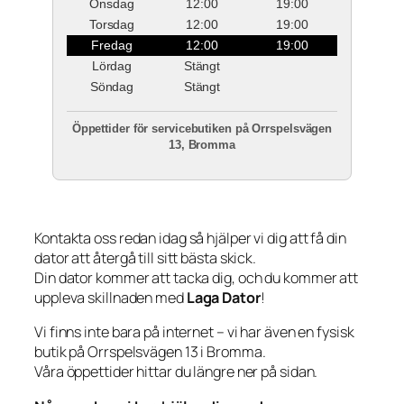
Onsdag
12:00
19:00
Torsdag
12:00
19:00
Fredag
12:00
19:00
Lördag
Stängt
Söndag
Stängt
Öppettider för servicebutiken på Orrspelsvägen
13, Bromma
Kontakta oss redan idag så hjälper vi dig att få din
dator att återgå till sitt bästa skick.
Din dator kommer att tacka dig, och du kommer att
uppleva skillnaden med
Laga Dator
!
Vi finns inte bara på internet – vi har även en fysisk
butik på Orrspelsvägen 13 i Bromma.
Våra öppettider hittar du längre ner på sidan.