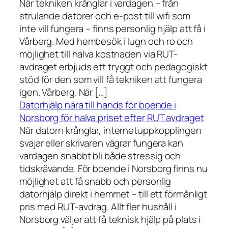
När tekniken krånglar i vardagen – från
strulande datorer och e-post till wifi som
inte vill fungera – finns personlig hjälp att få i
Vårberg. Med hembesök i lugn och ro och
möjlighet till halva kostnaden via RUT-
avdraget erbjuds ett tryggt och pedagogiskt
stöd för den som vill få tekniken att fungera
igen. Vårberg. När […]
Datorhjälp nära till hands för boende i
Norsborg för halva priset efter RUT avdraget
När datorn krånglar, internetuppkopplingen
svajar eller skrivaren vägrar fungera kan
vardagen snabbt bli både stressig och
tidskrävande. För boende i Norsborg finns nu
möjlighet att få snabb och personlig
datorhjälp direkt i hemmet – till ett förmånligt
pris med RUT-avdrag. Allt fler hushåll i
Norsborg väljer att få teknisk hjälp på plats i