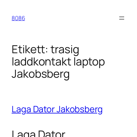
Hoppa
till
8086
innehåll
Etikett:
trasig
laddkontakt laptop
Jakobsberg
Laga Dator Jakobsberg
Laga Dator