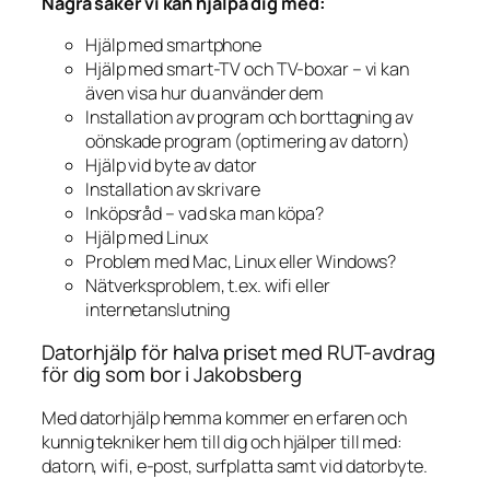
Några saker vi kan hjälpa dig med:
Hjälp med smartphone
Hjälp med smart-TV och TV-boxar – vi kan
även visa hur du använder dem
Installation av program och borttagning av
oönskade program (optimering av datorn)
Hjälp vid byte av dator
Installation av skrivare
Inköpsråd – vad ska man köpa?
Hjälp med Linux
Problem med Mac, Linux eller Windows?
Nätverksproblem, t.ex. wifi eller
internetanslutning
Datorhjälp för halva priset med RUT-avdrag
för dig som bor i Jakobsberg
Med datorhjälp hemma kommer en erfaren och
kunnig tekniker hem till dig och hjälper till med:
datorn, wifi, e-post, surfplatta samt vid datorbyte.