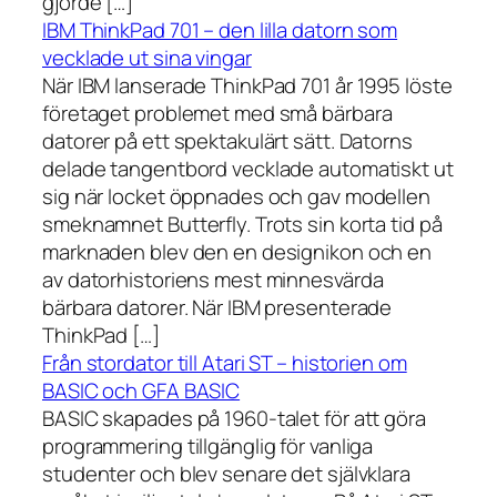
gjorde […]
IBM ThinkPad 701 – den lilla datorn som
vecklade ut sina vingar
När IBM lanserade ThinkPad 701 år 1995 löste
företaget problemet med små bärbara
datorer på ett spektakulärt sätt. Datorns
delade tangentbord vecklade automatiskt ut
sig när locket öppnades och gav modellen
smeknamnet Butterfly. Trots sin korta tid på
marknaden blev den en designikon och en
av datorhistoriens mest minnesvärda
bärbara datorer. När IBM presenterade
ThinkPad […]
Från stordator till Atari ST – historien om
BASIC och GFA BASIC
BASIC skapades på 1960-talet för att göra
programmering tillgänglig för vanliga
studenter och blev senare det självklara