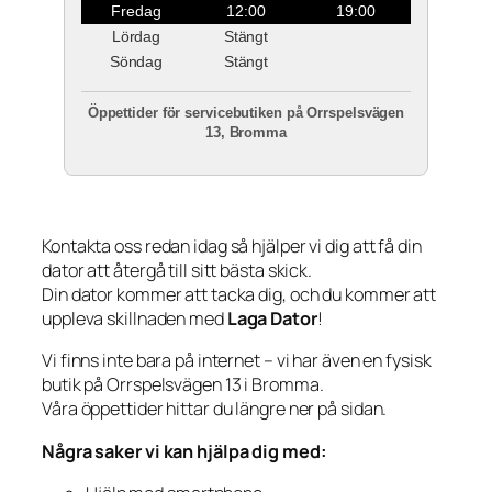
Fredag
12:00
19:00
Lördag
Stängt
Söndag
Stängt
Öppettider för servicebutiken på Orrspelsvägen
13, Bromma
Kontakta oss redan idag så hjälper vi dig att få din
dator att återgå till sitt bästa skick.
Din dator kommer att tacka dig, och du kommer att
uppleva skillnaden med
Laga Dator
!
Vi finns inte bara på internet – vi har även en fysisk
butik på Orrspelsvägen 13 i Bromma.
Våra öppettider hittar du längre ner på sidan.
Några saker vi kan hjälpa dig med: