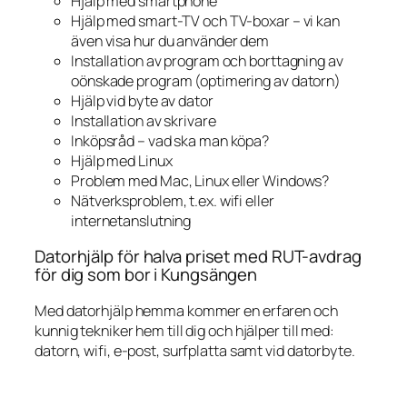
Hjälp med smartphone
Hjälp med smart-TV och TV-boxar – vi kan
även visa hur du använder dem
Installation av program och borttagning av
oönskade program (optimering av datorn)
Hjälp vid byte av dator
Installation av skrivare
Inköpsråd – vad ska man köpa?
Hjälp med Linux
Problem med Mac, Linux eller Windows?
Nätverksproblem, t.ex. wifi eller
internetanslutning
Datorhjälp för halva priset med RUT-avdrag
för dig som bor i Kungsängen
Med datorhjälp hemma kommer en erfaren och
kunnig tekniker hem till dig och hjälper till med:
datorn, wifi, e-post, surfplatta samt vid datorbyte.