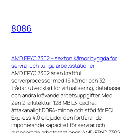
8086
AMD EPYC 7302 – sexton kärnor byggda för
servrar och tunga arbetsstationer
AMD EPYC 7302 är en kraftfull
serverprocessor med 16 kärnor och 32
trådar, utvecklad för virtualisering, databaser
och andra krävande arbetsuppgifter. Med
Zen 2-arkitektur, 128 MB L3-cache,
åttakanaligt DDR4-minne och stöd för PCI
Express 4.0 erbjuder den fortfarande
imponerande kapacitet för servrar och
avancerade arbetsstationer. AMD EPYC 7302