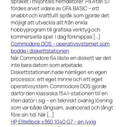
språket i miljontals hemdatorer. På Atari ST
fördes arvet vidare av GFA BASIC – ett
snabbt och kraftfullt språk som gjorde det
möjligt att utveckla allt från enkla
hobbyprogram till grafiska verktyg och
kommersiella spel. I dag förknippas […]
Commodore DOS – operativsystemet som
bodde i diskettstationen
När Commodore 64 läste en diskett var det
inte bara datorn som arbetade.
Diskettstationen hade nämligen en egen
processor, ett eget minne och ett eget
operativsystem. Commodore DOS gjorde
därför den klassiska 1541-stationen till en
liten dator i sig – en tekniskt ovanlig lösning
som var både långsam, avancerad och långt
före sin tid. När […]
HP EliteBook x360 1040 G7 – en lyxig