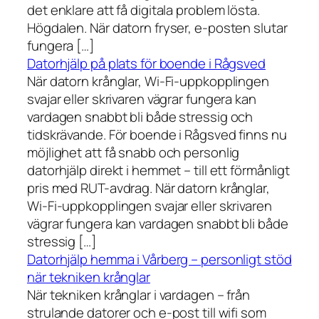
det enklare att få digitala problem lösta.
Högdalen. När datorn fryser, e-posten slutar
fungera […]
Datorhjälp på plats för boende i Rågsved
När datorn krånglar, Wi-Fi-uppkopplingen
svajar eller skrivaren vägrar fungera kan
vardagen snabbt bli både stressig och
tidskrävande. För boende i Rågsved finns nu
möjlighet att få snabb och personlig
datorhjälp direkt i hemmet – till ett förmånligt
pris med RUT-avdrag. När datorn krånglar,
Wi-Fi-uppkopplingen svajar eller skrivaren
vägrar fungera kan vardagen snabbt bli både
stressig […]
Datorhjälp hemma i Vårberg – personligt stöd
när tekniken krånglar
När tekniken krånglar i vardagen – från
strulande datorer och e-post till wifi som