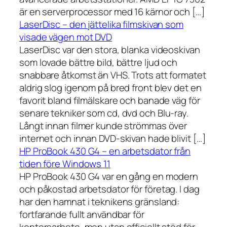
är en serverprocessor med 16 kärnor och […]
LaserDisc – den jättelika filmskivan som
visade vägen mot DVD
LaserDisc var den stora, blanka videoskivan
som lovade bättre bild, bättre ljud och
snabbare åtkomst än VHS. Trots att formatet
aldrig slog igenom på bred front blev det en
favorit bland filmälskare och banade väg för
senare tekniker som cd, dvd och Blu-ray.
Långt innan filmer kunde strömmas över
internet och innan DVD-skivan hade blivit […]
HP ProBook 430 G4 – en arbetsdator från
tiden före Windows 11
HP ProBook 430 G4 var en gång en modern
och påkostad arbetsdator för företag. I dag
har den hamnat i teknikens gränsland:
fortfarande fullt användbar för