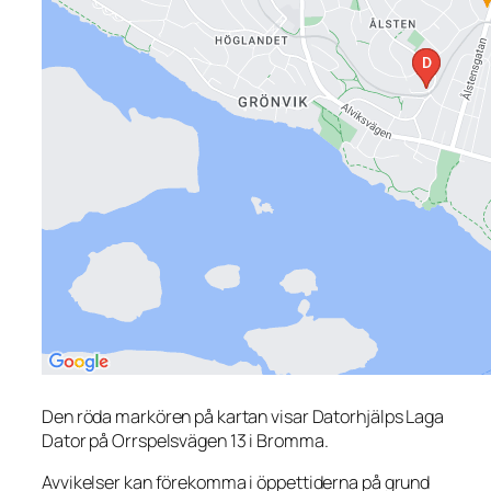
Den röda markören på kartan visar Datorhjälps Laga
Dator på Orrspelsvägen 13 i Bromma.
Avvikelser kan förekomma i öppettiderna på grund