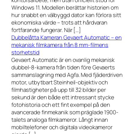
kontorsarbete, men utan officiellt stöd för
Windows 11. Modellen berättar historien om
hur snabbt en välbyggd dator kan förlora sitt
ekonomiska värde – trots att hårdvaran
fortfarande fungerar. När […]
Dubbelåtta Kameran Gevaert Automatic – en
mekanisk filmkamera från 8 mm-filmens
storhetstid
Gevaert Automatic är en ovanlig mekanisk
dubbel-8-kamera från tiden före Gevaerts
sammanslagning med Agfa. Med fjäderdriven
motor, utbytbart Steinheil-objektiv och
filmhastigheter på upp till 32 bilder per
sekund är den både ett intressant stycke
fotohistoria och ett fint exempel på den
avancerade finmekanik som präglade 1900-
talets analoga filmkameror. Långt innan
mobiltelefoner och digitala videokameror