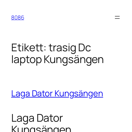
Hoppa
till
8086
innehåll
Etikett:
trasig Dc
laptop Kungsängen
Laga Dator Kungsängen
Laga Dator
Kungsängen