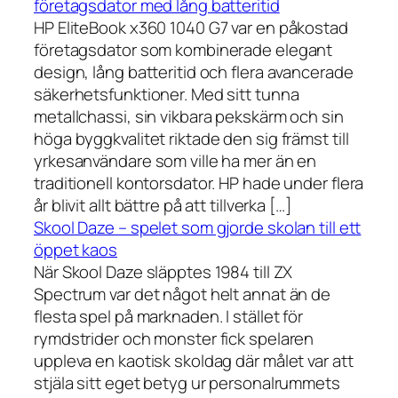
företagsdator med lång batteritid
HP EliteBook x360 1040 G7 var en påkostad
företagsdator som kombinerade elegant
design, lång batteritid och flera avancerade
säkerhetsfunktioner. Med sitt tunna
metallchassi, sin vikbara pekskärm och sin
höga byggkvalitet riktade den sig främst till
yrkesanvändare som ville ha mer än en
traditionell kontorsdator. HP hade under flera
år blivit allt bättre på att tillverka […]
Skool Daze – spelet som gjorde skolan till ett
öppet kaos
När Skool Daze släpptes 1984 till ZX
Spectrum var det något helt annat än de
flesta spel på marknaden. I stället för
rymdstrider och monster fick spelaren
uppleva en kaotisk skoldag där målet var att
stjäla sitt eget betyg ur personalrummets