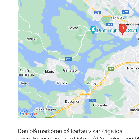
Den blå markören på kartan visar Krigslida
, som ligger nära Laga Dator på Orrspelsvägen 1