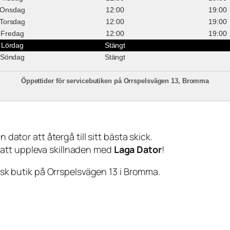
Onsdag
12:00
19:00
Torsdag
12:00
19:00
Fredag
12:00
19:00
Lördag
Stängt
Söndag
Stängt
Öppettider för servicebutiken på Orrspelsvägen 13, Bromma
 dator att återgå till sitt bästa skick.
 att uppleva skillnaden med
Laga Dator
!
sisk butik på Orrspelsvägen 13 i Bromma.