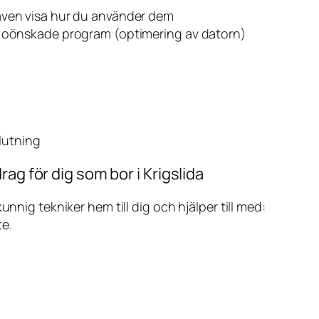
även visa hur du använder dem
v oönskade program (optimering av datorn)
slutning
ag för dig som bor i Krigslida
ig tekniker hem till dig och hjälper till med:
te.