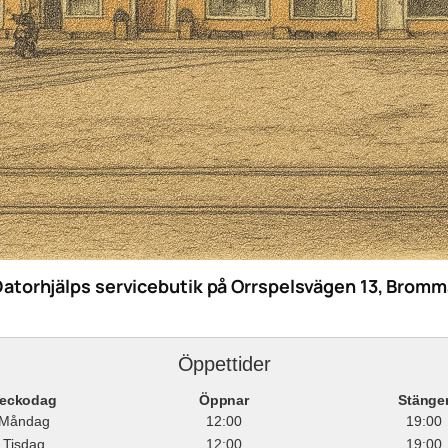
Datorhjälps servicebutik på Orrspelsvägen 13, Bromm
Öppettider
eckodag
Öppnar
Stänge
Måndag
12:00
19:00
Tisdag
12:00
19:00