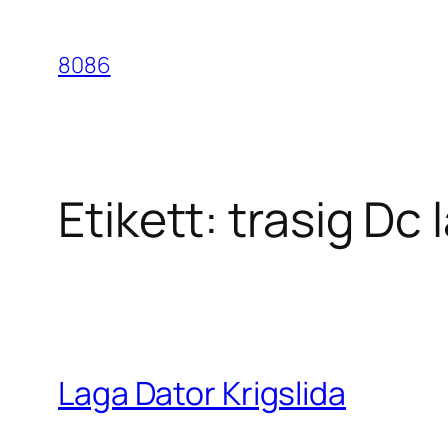
Hoppa
till
8086
innehåll
Etikett:
trasig Dc 
Laga Dator Krigslida