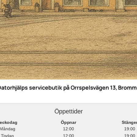
Datorhjälps servicebutik på Orrspelsvägen 13, Bromm
Öppettider
eckodag
Öppnar
Stänge
Måndag
12:00
19:00
Tisdag
12:00
19:00