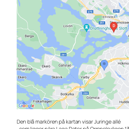
Den blå markören på kartan visar Juringe allé
, som ligger nära Laga Dator på Orrspelsvägen 1