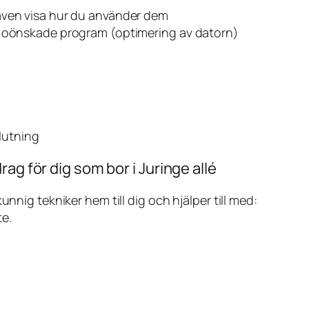
även visa hur du använder dem
v oönskade program (optimering av datorn)
slutning
ag för dig som bor i Juringe allé
ig tekniker hem till dig och hjälper till med:
te.