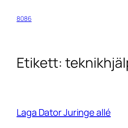
Hoppa
till
8086
innehåll
Etikett:
teknikhjäl
Laga Dator Juringe allé