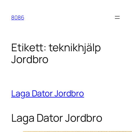
Hoppa
till
8086
innehåll
Etikett:
teknikhjälp
Jordbro
Laga Dator Jordbro
Laga Dator Jordbro