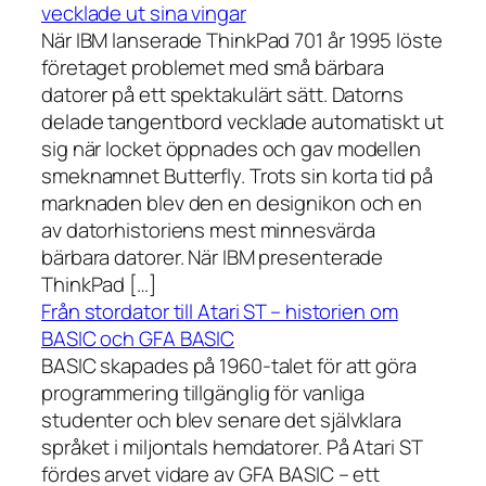
vecklade ut sina vingar
När IBM lanserade ThinkPad 701 år 1995 löste
företaget problemet med små bärbara
datorer på ett spektakulärt sätt. Datorns
delade tangentbord vecklade automatiskt ut
sig när locket öppnades och gav modellen
smeknamnet Butterfly. Trots sin korta tid på
marknaden blev den en designikon och en
av datorhistoriens mest minnesvärda
bärbara datorer. När IBM presenterade
ThinkPad […]
Från stordator till Atari ST – historien om
BASIC och GFA BASIC
BASIC skapades på 1960-talet för att göra
programmering tillgänglig för vanliga
studenter och blev senare det självklara
språket i miljontals hemdatorer. På Atari ST
fördes arvet vidare av GFA BASIC – ett