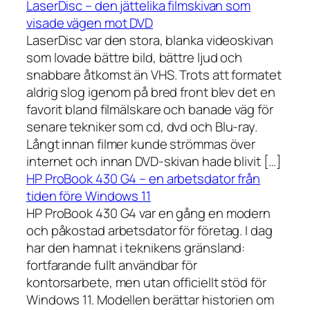
LaserDisc – den jättelika filmskivan som
visade vägen mot DVD
LaserDisc var den stora, blanka videoskivan
som lovade bättre bild, bättre ljud och
snabbare åtkomst än VHS. Trots att formatet
aldrig slog igenom på bred front blev det en
favorit bland filmälskare och banade väg för
senare tekniker som cd, dvd och Blu-ray.
Långt innan filmer kunde strömmas över
internet och innan DVD-skivan hade blivit […]
HP ProBook 430 G4 – en arbetsdator från
tiden före Windows 11
HP ProBook 430 G4 var en gång en modern
och påkostad arbetsdator för företag. I dag
har den hamnat i teknikens gränsland:
fortfarande fullt användbar för
kontorsarbete, men utan officiellt stöd för
Windows 11. Modellen berättar historien om