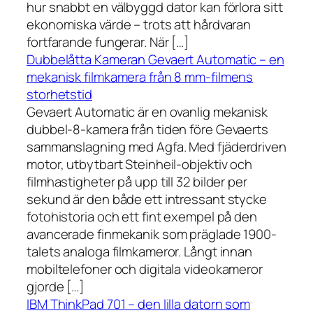
hur snabbt en välbyggd dator kan förlora sitt
ekonomiska värde – trots att hårdvaran
fortfarande fungerar. När […]
Dubbelåtta Kameran Gevaert Automatic – en
mekanisk filmkamera från 8 mm-filmens
storhetstid
Gevaert Automatic är en ovanlig mekanisk
dubbel-8-kamera från tiden före Gevaerts
sammanslagning med Agfa. Med fjäderdriven
motor, utbytbart Steinheil-objektiv och
filmhastigheter på upp till 32 bilder per
sekund är den både ett intressant stycke
fotohistoria och ett fint exempel på den
avancerade finmekanik som präglade 1900-
talets analoga filmkameror. Långt innan
mobiltelefoner och digitala videokameror
gjorde […]
IBM ThinkPad 701 – den lilla datorn som