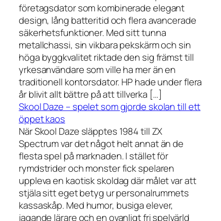
företagsdator som kombinerade elegant
design, lång batteritid och flera avancerade
säkerhetsfunktioner. Med sitt tunna
metallchassi, sin vikbara pekskärm och sin
höga byggkvalitet riktade den sig främst till
yrkesanvändare som ville ha mer än en
traditionell kontorsdator. HP hade under flera
år blivit allt bättre på att tillverka […]
Skool Daze – spelet som gjorde skolan till ett
öppet kaos
När Skool Daze släpptes 1984 till ZX
Spectrum var det något helt annat än de
flesta spel på marknaden. I stället för
rymdstrider och monster fick spelaren
uppleva en kaotisk skoldag där målet var att
stjäla sitt eget betyg ur personalrummets
kassaskåp. Med humor, busiga elever,
jagande lärare och en ovanligt fri spelvärld