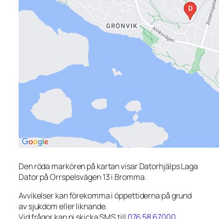
Den röda markören på kartan visar Datorhjälps Laga
Dator på Orrspelsvägen 13 i Bromma.
Avvikelser kan förekomma i öppettiderna på grund
av sjukdom eller liknande.
Vid frågor kan ni skicka SMS till
076 58 67000
.