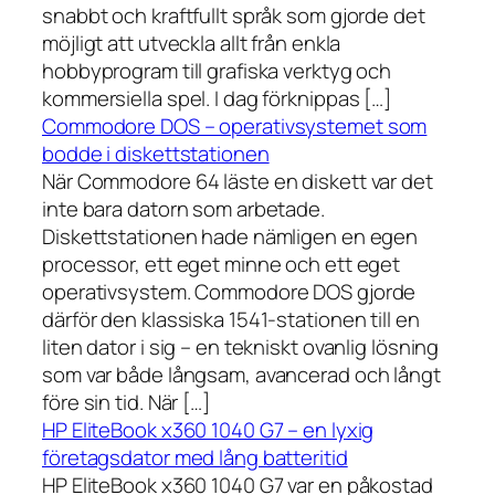
snabbt och kraftfullt språk som gjorde det
möjligt att utveckla allt från enkla
hobbyprogram till grafiska verktyg och
kommersiella spel. I dag förknippas […]
Commodore DOS – operativsystemet som
bodde i diskettstationen
När Commodore 64 läste en diskett var det
inte bara datorn som arbetade.
Diskettstationen hade nämligen en egen
processor, ett eget minne och ett eget
operativsystem. Commodore DOS gjorde
därför den klassiska 1541-stationen till en
liten dator i sig – en tekniskt ovanlig lösning
som var både långsam, avancerad och långt
före sin tid. När […]
HP EliteBook x360 1040 G7 – en lyxig
företagsdator med lång batteritid
HP EliteBook x360 1040 G7 var en påkostad