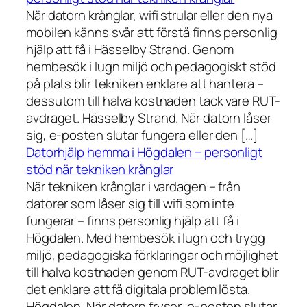
När datorn krånglar, wifi strular eller den nya
mobilen känns svår att förstå finns personlig
hjälp att få i Hässelby Strand. Genom
hembesök i lugn miljö och pedagogiskt stöd
på plats blir tekniken enklare att hantera –
dessutom till halva kostnaden tack vare RUT-
avdraget. Hässelby Strand. När datorn låser
sig, e-posten slutar fungera eller den […]
Datorhjälp hemma i Högdalen – personligt
stöd när tekniken krånglar
När tekniken krånglar i vardagen – från
datorer som låser sig till wifi som inte
fungerar – finns personlig hjälp att få i
Högdalen. Med hembesök i lugn och trygg
miljö, pedagogiska förklaringar och möjlighet
till halva kostnaden genom RUT-avdraget blir
det enklare att få digitala problem lösta.
Högdalen. När datorn fryser, e-posten slutar