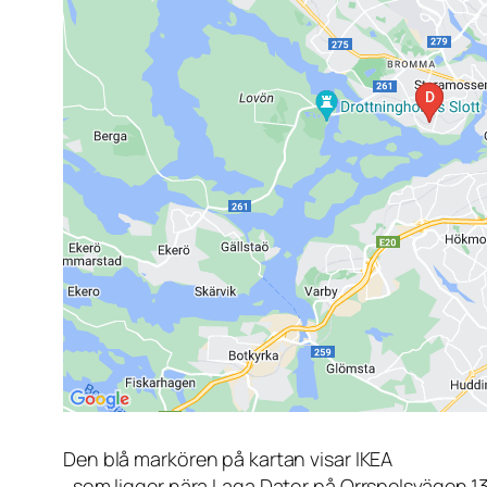
Den blå markören på kartan visar IKEA
, som ligger nära Laga Dator på Orrspelsvägen 1