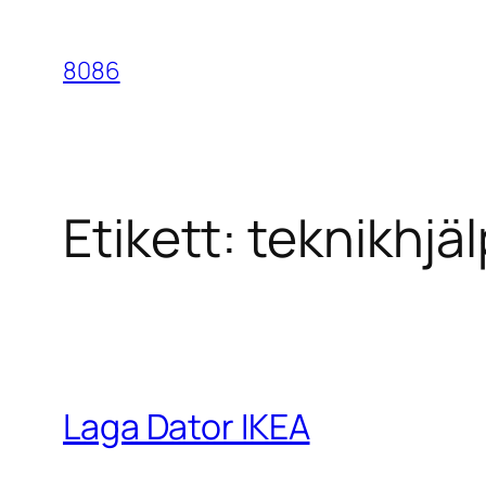
Hoppa
till
8086
innehåll
Etikett:
teknikhjäl
Laga Dator IKEA