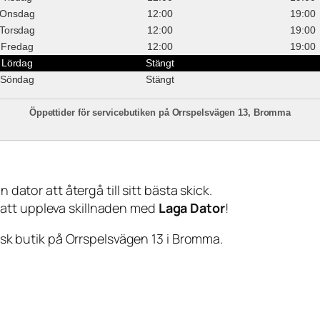
Onsdag
12:00
19:00
Torsdag
12:00
19:00
Fredag
12:00
19:00
Lördag
Stängt
Söndag
Stängt
Öppettider för servicebutiken på Orrspelsvägen 13, Bromma
 dator att återgå till sitt bästa skick.
 att uppleva skillnaden med
Laga Dator
!
sisk butik på Orrspelsvägen 13 i Bromma.