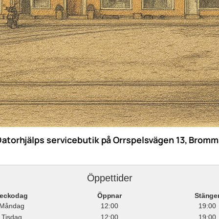
Datorhjälps servicebutik på Orrspelsvägen 13, Bromm
Öppettider
eckodag
Öppnar
Stänge
Måndag
12:00
19:00
Tisdag
12:00
19:00