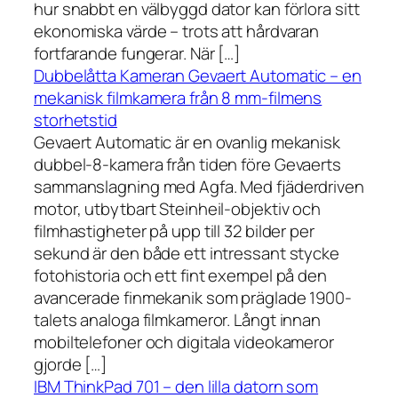
hur snabbt en välbyggd dator kan förlora sitt
ekonomiska värde – trots att hårdvaran
fortfarande fungerar. När […]
Dubbelåtta Kameran Gevaert Automatic – en
mekanisk filmkamera från 8 mm-filmens
storhetstid
Gevaert Automatic är en ovanlig mekanisk
dubbel-8-kamera från tiden före Gevaerts
sammanslagning med Agfa. Med fjäderdriven
motor, utbytbart Steinheil-objektiv och
filmhastigheter på upp till 32 bilder per
sekund är den både ett intressant stycke
fotohistoria och ett fint exempel på den
avancerade finmekanik som präglade 1900-
talets analoga filmkameror. Långt innan
mobiltelefoner och digitala videokameror
gjorde […]
IBM ThinkPad 701 – den lilla datorn som