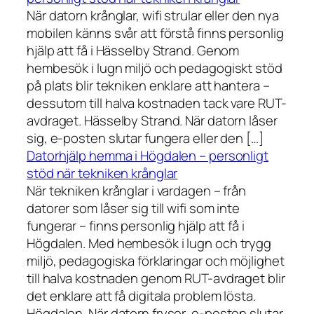
När datorn krånglar, wifi strular eller den nya
mobilen känns svår att förstå finns personlig
hjälp att få i Hässelby Strand. Genom
hembesök i lugn miljö och pedagogiskt stöd
på plats blir tekniken enklare att hantera –
dessutom till halva kostnaden tack vare RUT-
avdraget. Hässelby Strand. När datorn låser
sig, e-posten slutar fungera eller den […]
Datorhjälp hemma i Högdalen – personligt
stöd när tekniken krånglar
När tekniken krånglar i vardagen – från
datorer som låser sig till wifi som inte
fungerar – finns personlig hjälp att få i
Högdalen. Med hembesök i lugn och trygg
miljö, pedagogiska förklaringar och möjlighet
till halva kostnaden genom RUT-avdraget blir
det enklare att få digitala problem lösta.
Högdalen. När datorn fryser, e-posten slutar