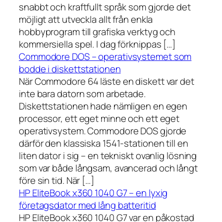
snabbt och kraftfullt språk som gjorde det
möjligt att utveckla allt från enkla
hobbyprogram till grafiska verktyg och
kommersiella spel. I dag förknippas […]
Commodore DOS – operativsystemet som
bodde i diskettstationen
När Commodore 64 läste en diskett var det
inte bara datorn som arbetade.
Diskettstationen hade nämligen en egen
processor, ett eget minne och ett eget
operativsystem. Commodore DOS gjorde
därför den klassiska 1541-stationen till en
liten dator i sig – en tekniskt ovanlig lösning
som var både långsam, avancerad och långt
före sin tid. När […]
HP EliteBook x360 1040 G7 – en lyxig
företagsdator med lång batteritid
HP EliteBook x360 1040 G7 var en påkostad