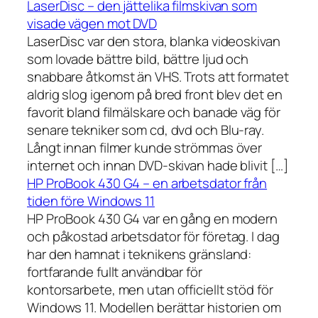
LaserDisc – den jättelika filmskivan som
visade vägen mot DVD
LaserDisc var den stora, blanka videoskivan
som lovade bättre bild, bättre ljud och
snabbare åtkomst än VHS. Trots att formatet
aldrig slog igenom på bred front blev det en
favorit bland filmälskare och banade väg för
senare tekniker som cd, dvd och Blu-ray.
Långt innan filmer kunde strömmas över
internet och innan DVD-skivan hade blivit […]
HP ProBook 430 G4 – en arbetsdator från
tiden före Windows 11
HP ProBook 430 G4 var en gång en modern
och påkostad arbetsdator för företag. I dag
har den hamnat i teknikens gränsland:
fortfarande fullt användbar för
kontorsarbete, men utan officiellt stöd för
Windows 11. Modellen berättar historien om