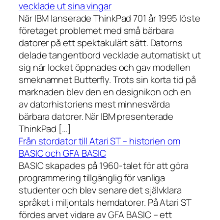
vecklade ut sina vingar
När IBM lanserade ThinkPad 701 år 1995 löste
företaget problemet med små bärbara
datorer på ett spektakulärt sätt. Datorns
delade tangentbord vecklade automatiskt ut
sig när locket öppnades och gav modellen
smeknamnet Butterfly. Trots sin korta tid på
marknaden blev den en designikon och en
av datorhistoriens mest minnesvärda
bärbara datorer. När IBM presenterade
ThinkPad […]
Från stordator till Atari ST – historien om
BASIC och GFA BASIC
BASIC skapades på 1960-talet för att göra
programmering tillgänglig för vanliga
studenter och blev senare det självklara
språket i miljontals hemdatorer. På Atari ST
fördes arvet vidare av GFA BASIC – ett