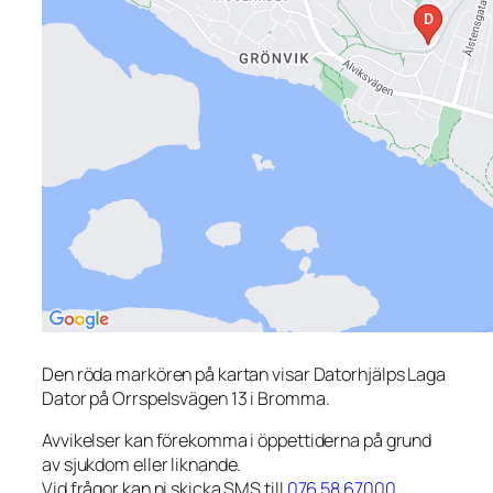
Den röda markören på kartan visar Datorhjälps Laga
Dator på Orrspelsvägen 13 i Bromma.
Avvikelser kan förekomma i öppettiderna på grund
av sjukdom eller liknande.
Vid frågor kan ni skicka SMS till
076 58 67000
.