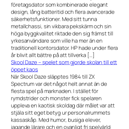
företagsdator som kombinerade elegant
design, lång batteritid och flera avancerade
säkerhetsfunktioner. Med sitt tunna
metallchassi, sin vikbara pekskärm och sin
höga byggkvalitet riktade den sig främst till
yrkesanvändare som ville ha mer än en
traditionell kontorsdator. HP hade under flera
år blivit allt bättre på att tillverka […]
Skool Daze – spelet som gjorde skolan till ett
öppet kaos
När Skool Daze släpptes 1984 till ZX
Spectrum var det något helt annat än de
flesta spel på marknaden. I stället för
rymdstrider och monster fick spelaren
uppleva en kaotisk skoldag där målet var att
stjäla sitt eget betyg ur personalrummets
kassaskåp. Med humor, busiga elever,
jagande lärare och en ovanligt fri spelvärld