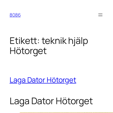
Hoppa
till
8086
innehåll
Etikett:
teknik hjälp
Hötorget
Laga Dator Hötorget
Laga Dator Hötorget