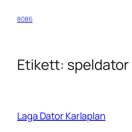
Hoppa
till
8086
innehåll
Etikett:
speldator 
Laga Dator Karlaplan