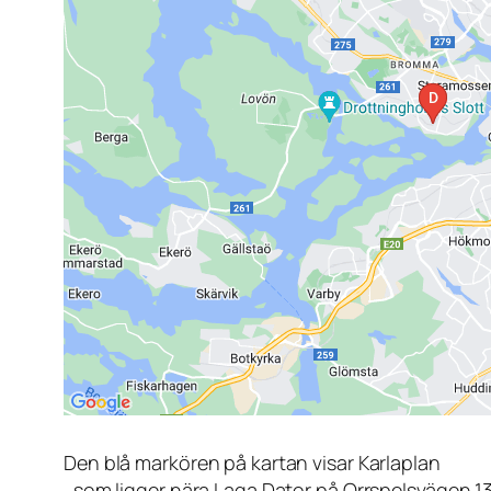
Den blå markören på kartan visar Karlaplan
, som ligger nära Laga Dator på Orrspelsvägen 1