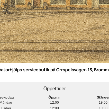
Datorhjälps servicebutik på Orrspelsvägen 13, Bromm
Öppettider
eckodag
Öppnar
Stänge
Måndag
12:00
19:00
Tisdag
12:00
19:00