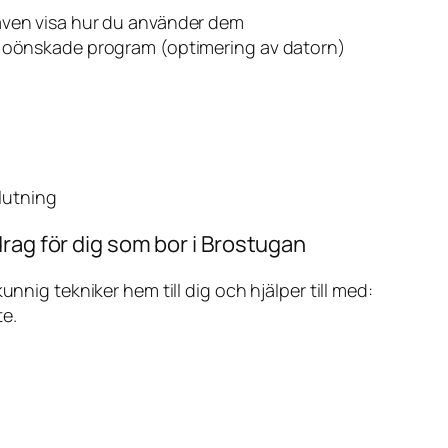
även visa hur du använder dem
v oönskade program (optimering av datorn)
slutning
rag för dig som bor i Brostugan
ig tekniker hem till dig och hjälper till med:
te.