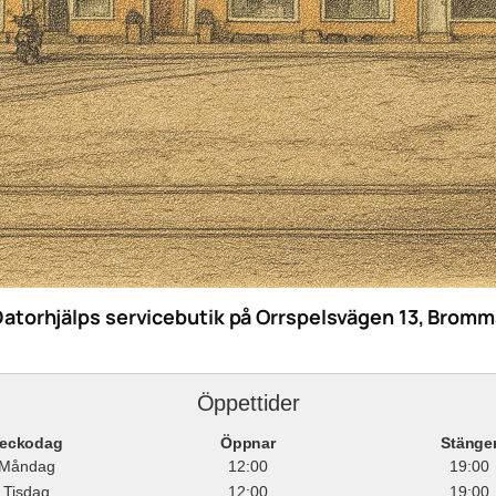
Datorhjälps servicebutik på Orrspelsvägen 13, Bromm
Öppettider
eckodag
Öppnar
Stänge
Måndag
12:00
19:00
Tisdag
12:00
19:00