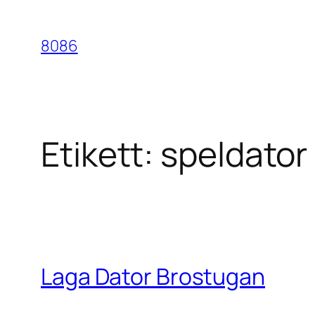
Hoppa
till
8086
innehåll
Etikett:
speldator
Laga Dator Brostugan