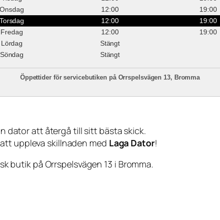
Onsdag
12:00
19:00
Torsdag
12:00
19:00
Fredag
12:00
19:00
Lördag
Stängt
Söndag
Stängt
Öppettider för servicebutiken på Orrspelsvägen 13, Bromma
 dator att återgå till sitt bästa skick.
 att uppleva skillnaden med
Laga Dator
!
sisk butik på Orrspelsvägen 13 i Bromma.