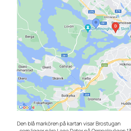
Den blå markören på kartan visar Brostugan
, som ligger nära Laga Dator på Orrspelsvägen 1