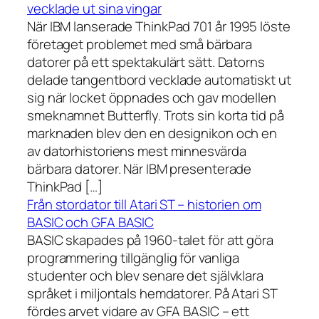
vecklade ut sina vingar
När IBM lanserade ThinkPad 701 år 1995 löste
företaget problemet med små bärbara
datorer på ett spektakulärt sätt. Datorns
delade tangentbord vecklade automatiskt ut
sig när locket öppnades och gav modellen
smeknamnet Butterfly. Trots sin korta tid på
marknaden blev den en designikon och en
av datorhistoriens mest minnesvärda
bärbara datorer. När IBM presenterade
ThinkPad […]
Från stordator till Atari ST – historien om
BASIC och GFA BASIC
BASIC skapades på 1960-talet för att göra
programmering tillgänglig för vanliga
studenter och blev senare det självklara
språket i miljontals hemdatorer. På Atari ST
fördes arvet vidare av GFA BASIC – ett