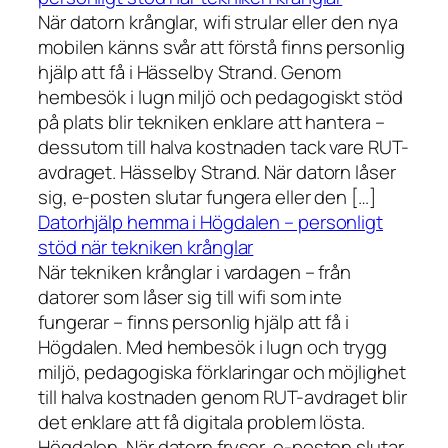
När datorn krånglar, wifi strular eller den nya
mobilen känns svår att förstå finns personlig
hjälp att få i Hässelby Strand. Genom
hembesök i lugn miljö och pedagogiskt stöd
på plats blir tekniken enklare att hantera –
dessutom till halva kostnaden tack vare RUT-
avdraget. Hässelby Strand. När datorn låser
sig, e-posten slutar fungera eller den […]
Datorhjälp hemma i Högdalen – personligt
stöd när tekniken krånglar
När tekniken krånglar i vardagen – från
datorer som låser sig till wifi som inte
fungerar – finns personlig hjälp att få i
Högdalen. Med hembesök i lugn och trygg
miljö, pedagogiska förklaringar och möjlighet
till halva kostnaden genom RUT-avdraget blir
det enklare att få digitala problem lösta.
Högdalen. När datorn fryser, e-posten slutar