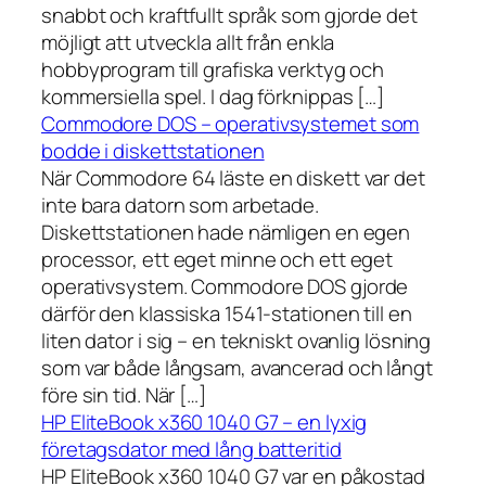
snabbt och kraftfullt språk som gjorde det
möjligt att utveckla allt från enkla
hobbyprogram till grafiska verktyg och
kommersiella spel. I dag förknippas […]
Commodore DOS – operativsystemet som
bodde i diskettstationen
När Commodore 64 läste en diskett var det
inte bara datorn som arbetade.
Diskettstationen hade nämligen en egen
processor, ett eget minne och ett eget
operativsystem. Commodore DOS gjorde
därför den klassiska 1541-stationen till en
liten dator i sig – en tekniskt ovanlig lösning
som var både långsam, avancerad och långt
före sin tid. När […]
HP EliteBook x360 1040 G7 – en lyxig
företagsdator med lång batteritid
HP EliteBook x360 1040 G7 var en påkostad