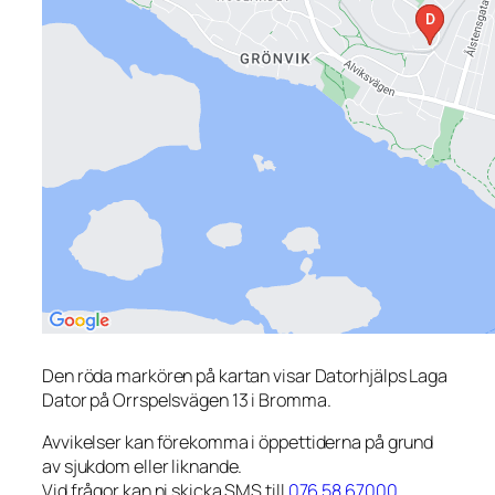
Den röda markören på kartan visar Datorhjälps Laga
Dator på Orrspelsvägen 13 i Bromma.
Avvikelser kan förekomma i öppettiderna på grund
av sjukdom eller liknande.
Vid frågor kan ni skicka SMS till
076 58 67000
.