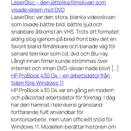
LaserDisc – den jättelika filmskivan som
visade vägen mot DVD
LaserDisc var den stora, blanka videoskivan
som lovade bättre bild, bättre ljud och
snabbare åtkomst än VHS. Trots att formatet
aldrig slog igenom på bred front blev det en
favorit bland filmälskare och banade väg för
senare tekniker som cd, dvd och Blu-ray.
Långt innan filmer kunde strömmas över
internet och innan DVD-skivan hade blivit […]
HP ProBook 430 G4 – en arbetsdator från
tiden före Windows 11
HP ProBook 430 G4 var en gång en modern
och påkostad arbetsdator för företag. I dag
har den hamnat i teknikens gränsland:
fortfarande fullt användbar för
kontorsarbete, men utan officiellt stöd för
Windows 11. Modellen berättar historien om