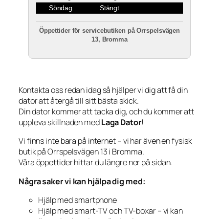
Söndag
Stängt
Öppettider för servicebutiken på Orrspelsvägen
13, Bromma
Kontakta oss redan idag så hjälper vi dig att få din
dator att återgå till sitt bästa skick.
Din dator kommer att tacka dig, och du kommer att
uppleva skillnaden med
Laga Dator
!
Vi finns inte bara på internet – vi har även en fysisk
butik på Orrspelsvägen 13 i Bromma.
Våra öppettider hittar du längre ner på sidan.
Några saker vi kan hjälpa dig med:
Hjälp med smartphone
Hjälp med smart-TV och TV-boxar – vi kan