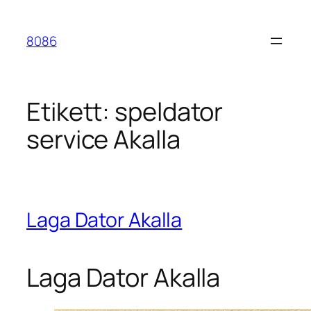
Hoppa
till
8086
innehåll
Etikett:
speldator
service Akalla
Laga Dator Akalla
Laga Dator Akalla