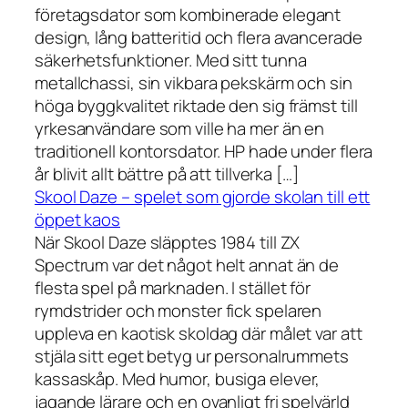
företagsdator som kombinerade elegant
design, lång batteritid och flera avancerade
säkerhetsfunktioner. Med sitt tunna
metallchassi, sin vikbara pekskärm och sin
höga byggkvalitet riktade den sig främst till
yrkesanvändare som ville ha mer än en
traditionell kontorsdator. HP hade under flera
år blivit allt bättre på att tillverka […]
Skool Daze – spelet som gjorde skolan till ett
öppet kaos
När Skool Daze släpptes 1984 till ZX
Spectrum var det något helt annat än de
flesta spel på marknaden. I stället för
rymdstrider och monster fick spelaren
uppleva en kaotisk skoldag där målet var att
stjäla sitt eget betyg ur personalrummets
kassaskåp. Med humor, busiga elever,
jagande lärare och en ovanligt fri spelvärld