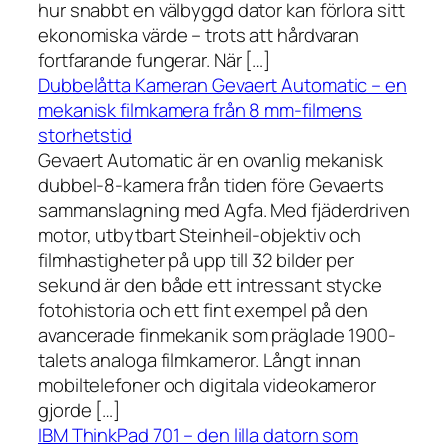
hur snabbt en välbyggd dator kan förlora sitt
ekonomiska värde – trots att hårdvaran
fortfarande fungerar. När […]
Dubbelåtta Kameran Gevaert Automatic – en
mekanisk filmkamera från 8 mm-filmens
storhetstid
Gevaert Automatic är en ovanlig mekanisk
dubbel-8-kamera från tiden före Gevaerts
sammanslagning med Agfa. Med fjäderdriven
motor, utbytbart Steinheil-objektiv och
filmhastigheter på upp till 32 bilder per
sekund är den både ett intressant stycke
fotohistoria och ett fint exempel på den
avancerade finmekanik som präglade 1900-
talets analoga filmkameror. Långt innan
mobiltelefoner och digitala videokameror
gjorde […]
IBM ThinkPad 701 – den lilla datorn som