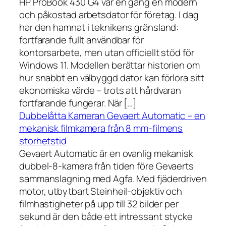
HP ProBook 430 G4 var en gång en modern
och påkostad arbetsdator för företag. I dag
har den hamnat i teknikens gränsland:
fortfarande fullt användbar för
kontorsarbete, men utan officiellt stöd för
Windows 11. Modellen berättar historien om
hur snabbt en välbyggd dator kan förlora sitt
ekonomiska värde – trots att hårdvaran
fortfarande fungerar. När […]
Dubbelåtta Kameran Gevaert Automatic – en
mekanisk filmkamera från 8 mm-filmens
storhetstid
Gevaert Automatic är en ovanlig mekanisk
dubbel-8-kamera från tiden före Gevaerts
sammanslagning med Agfa. Med fjäderdriven
motor, utbytbart Steinheil-objektiv och
filmhastigheter på upp till 32 bilder per
sekund är den både ett intressant stycke