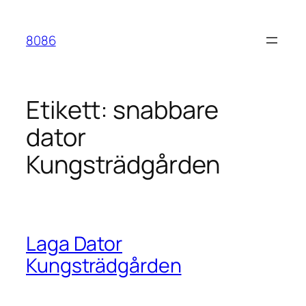
Hoppa
till
8086
innehåll
Etikett:
snabbare
dator
Kungsträdgården
Laga Dator
Kungsträdgården