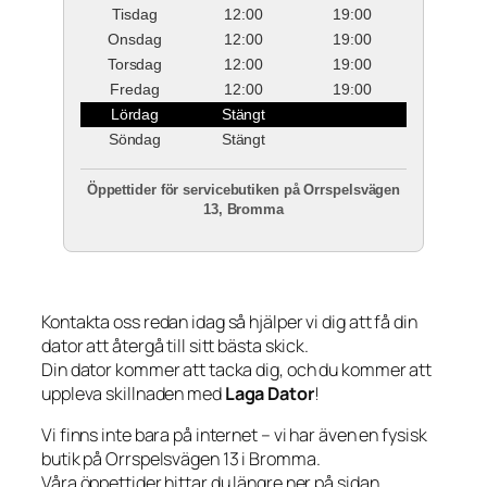
Tisdag
12:00
19:00
Onsdag
12:00
19:00
Torsdag
12:00
19:00
Fredag
12:00
19:00
Lördag
Stängt
Söndag
Stängt
Öppettider för servicebutiken på Orrspelsvägen
13, Bromma
Kontakta oss redan idag så hjälper vi dig att få din
dator att återgå till sitt bästa skick.
Din dator kommer att tacka dig, och du kommer att
uppleva skillnaden med
Laga Dator
!
Vi finns inte bara på internet – vi har även en fysisk
butik på Orrspelsvägen 13 i Bromma.
Våra öppettider hittar du längre ner på sidan.