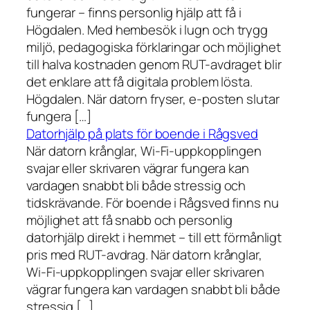
fungerar – finns personlig hjälp att få i
Högdalen. Med hembesök i lugn och trygg
miljö, pedagogiska förklaringar och möjlighet
till halva kostnaden genom RUT-avdraget blir
det enklare att få digitala problem lösta.
Högdalen. När datorn fryser, e-posten slutar
fungera […]
Datorhjälp på plats för boende i Rågsved
När datorn krånglar, Wi-Fi-uppkopplingen
svajar eller skrivaren vägrar fungera kan
vardagen snabbt bli både stressig och
tidskrävande. För boende i Rågsved finns nu
möjlighet att få snabb och personlig
datorhjälp direkt i hemmet – till ett förmånligt
pris med RUT-avdrag. När datorn krånglar,
Wi-Fi-uppkopplingen svajar eller skrivaren
vägrar fungera kan vardagen snabbt bli både
stressig […]