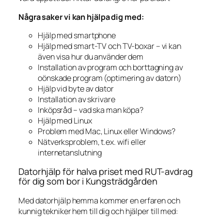
Några saker vi kan hjälpa dig med:
Hjälp med smartphone
Hjälp med smart-TV och TV-boxar – vi kan
även visa hur du använder dem
Installation av program och borttagning av
oönskade program (optimering av datorn)
Hjälp vid byte av dator
Installation av skrivare
Inköpsråd – vad ska man köpa?
Hjälp med Linux
Problem med Mac, Linux eller Windows?
Nätverksproblem, t.ex. wifi eller
internetanslutning
Datorhjälp för halva priset med RUT-avdrag
för dig som bor i Kungsträdgården
Med datorhjälp hemma kommer en erfaren och
kunnig tekniker hem till dig och hjälper till med: