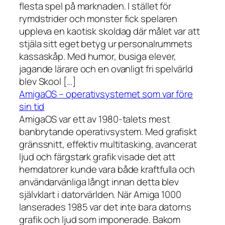
flesta spel på marknaden. I stället för
rymdstrider och monster fick spelaren
uppleva en kaotisk skoldag där målet var att
stjäla sitt eget betyg ur personalrummets
kassaskåp. Med humor, busiga elever,
jagande lärare och en ovanligt fri spelvärld
blev Skool […]
AmigaOS – operativsystemet som var före
sin tid
AmigaOS var ett av 1980-talets mest
banbrytande operativsystem. Med grafiskt
gränssnitt, effektiv multitasking, avancerat
ljud och färgstark grafik visade det att
hemdatorer kunde vara både kraftfulla och
användarvänliga långt innan detta blev
självklart i datorvärlden. När Amiga 1000
lanserades 1985 var det inte bara datorns
grafik och ljud som imponerade. Bakom