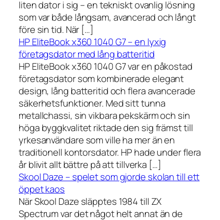
liten dator i sig – en tekniskt ovanlig lösning
som var både långsam, avancerad och långt
före sin tid. När […]
HP EliteBook x360 1040 G7 – en lyxig
företagsdator med lång batteritid
HP EliteBook x360 1040 G7 var en påkostad
företagsdator som kombinerade elegant
design, lång batteritid och flera avancerade
säkerhetsfunktioner. Med sitt tunna
metallchassi, sin vikbara pekskärm och sin
höga byggkvalitet riktade den sig främst till
yrkesanvändare som ville ha mer än en
traditionell kontorsdator. HP hade under flera
år blivit allt bättre på att tillverka […]
Skool Daze – spelet som gjorde skolan till ett
öppet kaos
När Skool Daze släpptes 1984 till ZX
Spectrum var det något helt annat än de