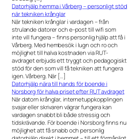
Datorhjälp hemma i Vårberg – personligt stöd
när tekniken krånglar
När tekniken krånglar i vardagen – från
strulande datorer och e-post till wifi som
inte vill fungera – finns personlig hjälp att få i
Vårberg. Med hembesök i lugn och ro och
möjlighet till halva kostnaden via RUT-
avdraget erbjuds ett tryggt och pedagogiskt
stöd för den som vill få tekniken att fungera
igen. Vårberg. När […]
Datorhjälp nära till hands för boende i
Norsborg för halva priset efter RUT avdraget
När datorn krånglar, internetuppkopplingen
svajar eller skrivaren vägrar fungera kan
vardagen snabbt bli både stressig och
tidskrävande. För boende i Norsborg finns nu
möjlighet att få snabb och personlig
datorhjälp direkt i hemmet – till ett förmånligt