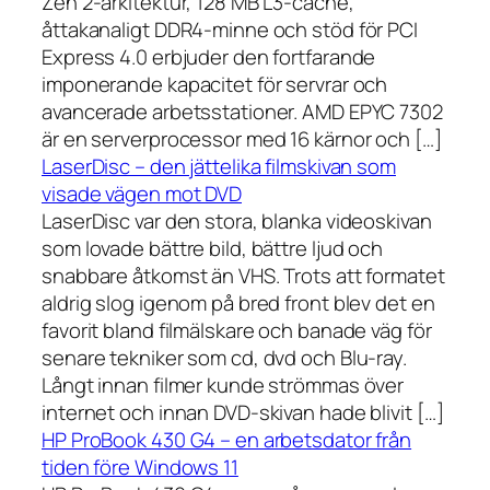
Zen 2-arkitektur, 128 MB L3-cache,
åttakanaligt DDR4-minne och stöd för PCI
Express 4.0 erbjuder den fortfarande
imponerande kapacitet för servrar och
avancerade arbetsstationer. AMD EPYC 7302
är en serverprocessor med 16 kärnor och […]
LaserDisc – den jättelika filmskivan som
visade vägen mot DVD
LaserDisc var den stora, blanka videoskivan
som lovade bättre bild, bättre ljud och
snabbare åtkomst än VHS. Trots att formatet
aldrig slog igenom på bred front blev det en
favorit bland filmälskare och banade väg för
senare tekniker som cd, dvd och Blu-ray.
Långt innan filmer kunde strömmas över
internet och innan DVD-skivan hade blivit […]
HP ProBook 430 G4 – en arbetsdator från
tiden före Windows 11