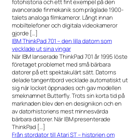
fotohistoria och ett fint exempel på den
avancerade finmekanik som präglade 1900-
talets analoga filmkameror. Långt innan
mobiltelefoner och digitala videokameror
gjorde […]
IBM ThinkPad 701 – den lilla datorn som
vecklade ut sina vingar
När IBM lanserade ThinkPad 701 år 1995 löste
företaget problemet med små bärbara
datorer på ett spektakulärt sätt. Datorns
delade tangentbord vecklade automatiskt ut
sig när locket öppnades och gav modellen
smeknamnet Butterfly. Trots sin korta tid på
marknaden blev den en designikon och en
av datorhistoriens mest minnesvärda
bärbara datorer. När IBM presenterade
ThinkPad […]
Från stordator till Atari ST – historien om