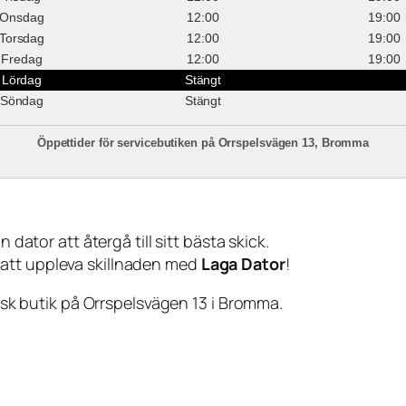
Onsdag
12:00
19:00
Torsdag
12:00
19:00
Fredag
12:00
19:00
Lördag
Stängt
Söndag
Stängt
Öppettider för servicebutiken på Orrspelsvägen 13, Bromma
 dator att återgå till sitt bästa skick.
 att uppleva skillnaden med
Laga Dator
!
sisk butik på Orrspelsvägen 13 i Bromma.