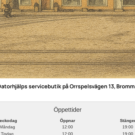
Datorhjälps servicebutik på Orrspelsvägen 13, Bromm
Öppettider
eckodag
Öppnar
Stänge
Måndag
12:00
19:00
Tisdag
12:00
19:00