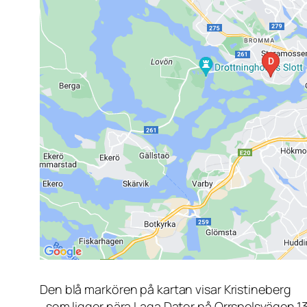
Den blå markören på kartan visar Kristineberg
, som ligger nära Laga Dator på Orrspelsvägen 1