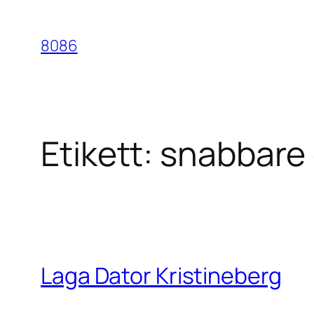
Hoppa
till
8086
innehåll
Etikett:
snabbare 
Laga Dator Kristineberg