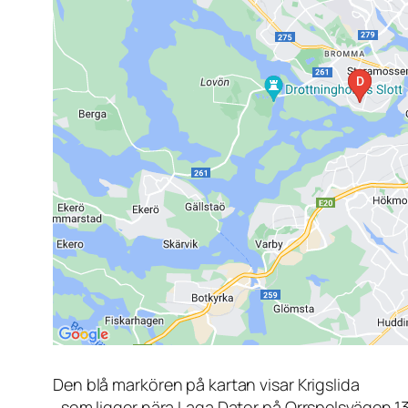
Den blå markören på kartan visar Krigslida
, som ligger nära Laga Dator på Orrspelsvägen 1