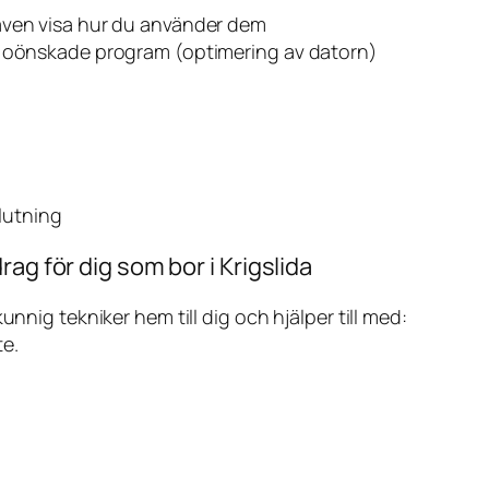
även visa hur du använder dem
v oönskade program (optimering av datorn)
slutning
ag för dig som bor i Krigslida
ig tekniker hem till dig och hjälper till med:
te.