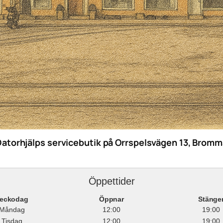
Datorhjälps servicebutik på Orrspelsvägen 13, Bromm
Öppettider
eckodag
Öppnar
Stänge
Måndag
12:00
19:00
Tisdag
12:00
19:00