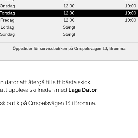
Onsdag
12:00
19:00
Torsdag
12:00
19:00
Fredag
12:00
19:00
Lördag
Stängt
Söndag
Stängt
Öppettider för servicebutiken på Orrspelsvägen 13, Bromma
 dator att återgå till sitt bästa skick.
 att uppleva skillnaden med
Laga Dator
!
sisk butik på Orrspelsvägen 13 i Bromma.