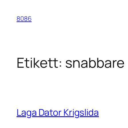
Hoppa
till
8086
innehåll
Etikett:
snabbare 
Laga Dator Krigslida