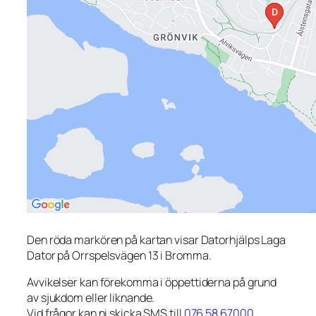
Den röda markören på kartan visar Datorhjälps Laga
Dator på Orrspelsvägen 13 i Bromma.
Avvikelser kan förekomma i öppettiderna på grund
av sjukdom eller liknande.
Vid frågor kan ni skicka SMS till
076 58 67000
.