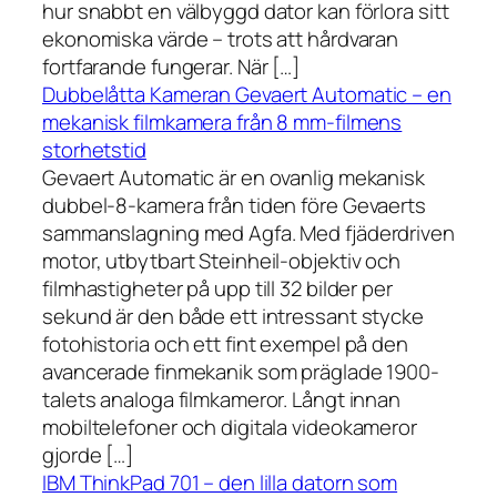
hur snabbt en välbyggd dator kan förlora sitt
ekonomiska värde – trots att hårdvaran
fortfarande fungerar. När […]
Dubbelåtta Kameran Gevaert Automatic – en
mekanisk filmkamera från 8 mm-filmens
storhetstid
Gevaert Automatic är en ovanlig mekanisk
dubbel-8-kamera från tiden före Gevaerts
sammanslagning med Agfa. Med fjäderdriven
motor, utbytbart Steinheil-objektiv och
filmhastigheter på upp till 32 bilder per
sekund är den både ett intressant stycke
fotohistoria och ett fint exempel på den
avancerade finmekanik som präglade 1900-
talets analoga filmkameror. Långt innan
mobiltelefoner och digitala videokameror
gjorde […]
IBM ThinkPad 701 – den lilla datorn som