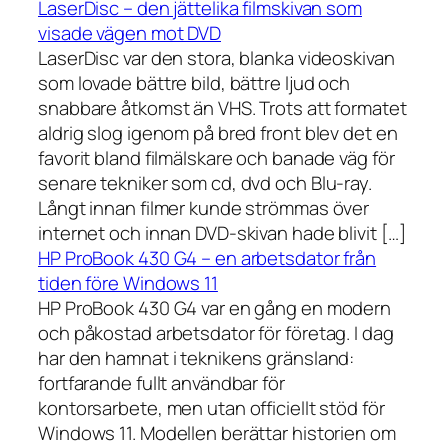
LaserDisc – den jättelika filmskivan som
visade vägen mot DVD
LaserDisc var den stora, blanka videoskivan
som lovade bättre bild, bättre ljud och
snabbare åtkomst än VHS. Trots att formatet
aldrig slog igenom på bred front blev det en
favorit bland filmälskare och banade väg för
senare tekniker som cd, dvd och Blu-ray.
Långt innan filmer kunde strömmas över
internet och innan DVD-skivan hade blivit […]
HP ProBook 430 G4 – en arbetsdator från
tiden före Windows 11
HP ProBook 430 G4 var en gång en modern
och påkostad arbetsdator för företag. I dag
har den hamnat i teknikens gränsland:
fortfarande fullt användbar för
kontorsarbete, men utan officiellt stöd för
Windows 11. Modellen berättar historien om