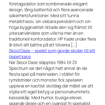
företagsdator som kombinerade elegant
design, lång batteritid och flera avancerade
säkerhetsfunktioner. Med sitt tunna
metallchassi, sin vikbara pekskärm och sin
höga byggkvalitet riktade den sig främst till
yrkesanvändare som ville ha mer än en
traditionell kontorsdator. HP hade under flera
år blivit allt bättre på att tillverka […]
Skool Daze – spelet som gjorde skolan till ett
öppet kaos
När Skool Daze släpptes 1984 till ZX
Spectrum var det något helt annat än de
flesta spel på marknaden. I stället för
rymdstrider och monster fick spelaren
uppleva en kaotisk skoldag där målet var att
stjäla sitt eget betyg ur personalrummets
kassaskåp. Med humor, busiga elever,
jagande lärare och en ovanligt fri spelvärld