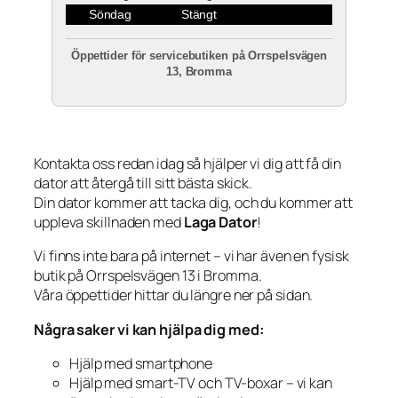
Söndag
Stängt
Öppettider för servicebutiken på Orrspelsvägen
13, Bromma
Kontakta oss redan idag så hjälper vi dig att få din
dator att återgå till sitt bästa skick.
Din dator kommer att tacka dig, och du kommer att
uppleva skillnaden med
Laga Dator
!
Vi finns inte bara på internet – vi har även en fysisk
butik på Orrspelsvägen 13 i Bromma.
Våra öppettider hittar du längre ner på sidan.
Några saker vi kan hjälpa dig med:
Hjälp med smartphone
Hjälp med smart-TV och TV-boxar – vi kan