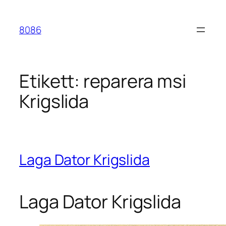
Hoppa
till
8086
innehåll
Etikett:
reparera msi
Krigslida
Laga Dator Krigslida
Laga Dator Krigslida