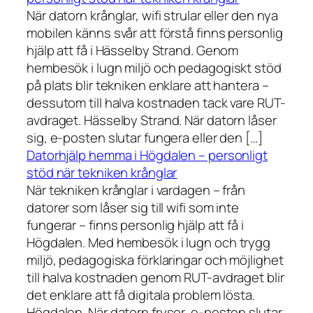
När datorn krånglar, wifi strular eller den nya
mobilen känns svår att förstå finns personlig
hjälp att få i Hässelby Strand. Genom
hembesök i lugn miljö och pedagogiskt stöd
på plats blir tekniken enklare att hantera –
dessutom till halva kostnaden tack vare RUT-
avdraget. Hässelby Strand. När datorn låser
sig, e-posten slutar fungera eller den […]
Datorhjälp hemma i Högdalen – personligt
stöd när tekniken krånglar
När tekniken krånglar i vardagen – från
datorer som låser sig till wifi som inte
fungerar – finns personlig hjälp att få i
Högdalen. Med hembesök i lugn och trygg
miljö, pedagogiska förklaringar och möjlighet
till halva kostnaden genom RUT-avdraget blir
det enklare att få digitala problem lösta.
Högdalen. När datorn fryser, e-posten slutar