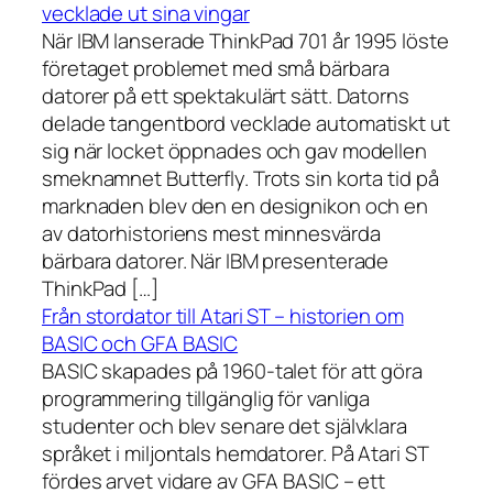
vecklade ut sina vingar
När IBM lanserade ThinkPad 701 år 1995 löste
företaget problemet med små bärbara
datorer på ett spektakulärt sätt. Datorns
delade tangentbord vecklade automatiskt ut
sig när locket öppnades och gav modellen
smeknamnet Butterfly. Trots sin korta tid på
marknaden blev den en designikon och en
av datorhistoriens mest minnesvärda
bärbara datorer. När IBM presenterade
ThinkPad […]
Från stordator till Atari ST – historien om
BASIC och GFA BASIC
BASIC skapades på 1960-talet för att göra
programmering tillgänglig för vanliga
studenter och blev senare det självklara
språket i miljontals hemdatorer. På Atari ST
fördes arvet vidare av GFA BASIC – ett