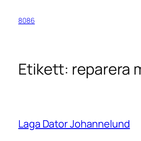
Hoppa
till
8086
innehåll
Etikett:
reparera 
Laga Dator Johannelund