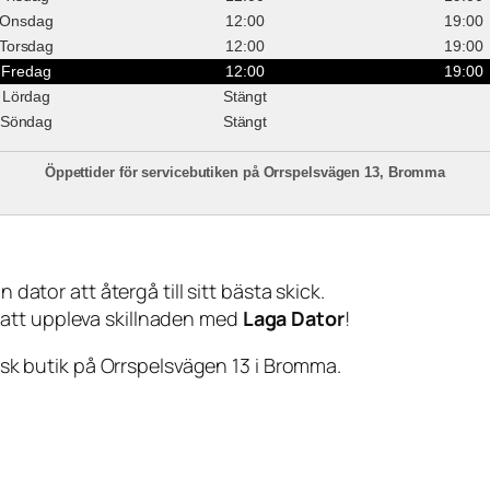
Onsdag
12:00
19:00
Torsdag
12:00
19:00
Fredag
12:00
19:00
Lördag
Stängt
Söndag
Stängt
Öppettider för servicebutiken på Orrspelsvägen 13, Bromma
 dator att återgå till sitt bästa skick.
 att uppleva skillnaden med
Laga Dator
!
sisk butik på Orrspelsvägen 13 i Bromma.