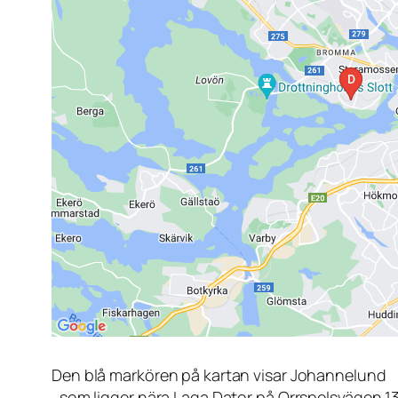
Den blå markören på kartan visar Johannelund
, som ligger nära Laga Dator på Orrspelsvägen 1