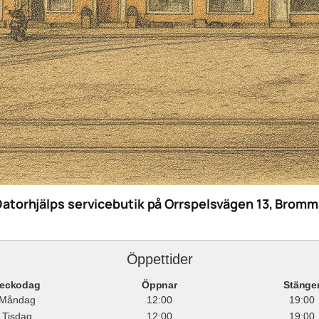
Datorhjälps servicebutik på Orrspelsvägen 13, Bromm
Öppettider
eckodag
Öppnar
Stänge
Måndag
12:00
19:00
Tisdag
12:00
19:00